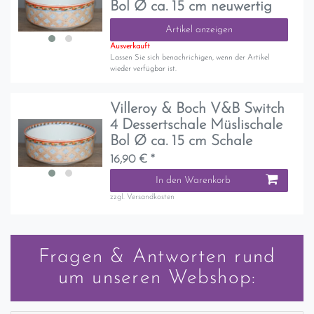
Bol Ø ca. 15 cm neuwertig
Artikel anzeigen
Ausverkauft
Lassen Sie sich benachrichigen, wenn der Artikel
wieder verfügbar ist.
Villeroy & Boch V&B Switch
4 Dessertschale Müslischale
Bol Ø ca. 15 cm Schale
16,90 € *
In den Warenkorb
zzgl.
Versandkosten
Fragen & Antworten rund
um unseren Webshop: