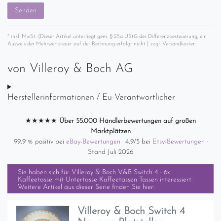
Senden
* inkl. MwSt. (Dieser Artikel unterliegt gem. § 25a UStG der Differenzbesteuerung, ein
Ausweis der Mehrwertsteuer auf der Rechnung erfolgt nicht.) zzgl.
Versandkosten
von
Villeroy & Boch AG
Herstellerinformationen / Eu-Verantwortlicher
★★★★★
Über 55.000 Händlerbewertungen auf großen
Marktplätzen
99,9 % positiv bei
eBay-Bewertungen
· 4,9/5 bei
Etsy-Bewertungen
·
Stand Juli 2026
Sie haben sich für
Villeroy & Boch V&B Switch 4 - 6x
Kaffeetasse mit Untertasse Kaffeetassen Tassen
interessiert.
Weitere Artikel aus dieser Serie finden Sie hier:
Villeroy & Boch Switch 4