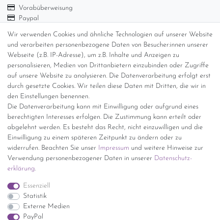
Vorabüberweisung
Paypal
Abholung
Wir verwenden Cookies und ähnliche Technologien auf unserer Website
und verarbeiten personenbezogene Daten von Besucher:innen unserer
Versandinformationen
Webseite (z.B. IP-Adresse), um z.B. Inhalte und Anzeigen zu
personalisieren, Medien von Drittanbietern einzubinden oder Zugriffe
Versand per GLS (6,90 Euro) oder DHL (8,49 Euro ) inkl. MwSt.
auf unsere Website zu analysieren. Die Datenverarbeitung erfolgt erst
(innerhalb Deutschlands)
durch gesetzte Cookies. Wir teilen diese Daten mit Dritten, die wir in
den Einstellungen benennen.
kostenfreie Lieferung ab 150 Euro Warenwert (innerhalb
Die Datenverarbeitung kann mit Einwilligung oder aufgrund eines
Deutschlands)
berechtigten Interesses erfolgen. Die Zustimmung kann erteilt oder
Übersicht Internationale Versandkosten
abgelehnt werden. Es besteht das Recht, nicht einzuwilligen und die
Wir kaufen an
Einwilligung zu einem späteren Zeitpunkt zu ändern oder zu
widerrufen. Beachten Sie unser
Impressum
und weitere Hinweise zur
Sie haben zuviel Porzellan im Schrank? Gerne kaufen wir dieses an.
Verwendung personenbezogener Daten in unserer
Daten­schutz­
Einfach unverbindliches Angebot anfordern.
erklärung
.
*Endpreis inkl. MwSt. (Dieser Artikel unterliegt gem. § 25a
Essenziell
UStG der Differenzbesteuerung, ein Ausweis der
Statistik
Mehrwertsteuer auf der Rechnung erfolgt nicht.)
Externe Medien
PayPal