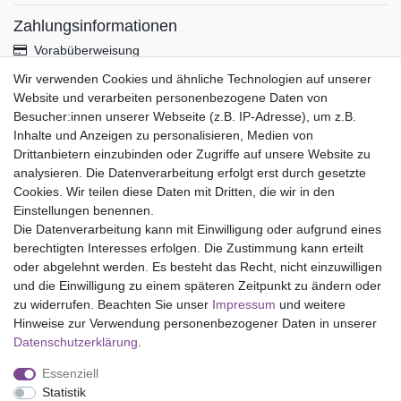
Zahlungsinformationen
Vorabüberweisung
Paypal
Wir verwenden Cookies und ähnliche Technologien auf unserer
Abholung
Website und verarbeiten personenbezogene Daten von
Versandinformationen
Besucher:innen unserer Webseite (z.B. IP-Adresse), um z.B.
Inhalte und Anzeigen zu personalisieren, Medien von
Drittanbietern einzubinden oder Zugriffe auf unsere Website zu
Versand per GLS (6,90 Euro) oder DHL (8,49 Euro ) inkl. MwSt.
analysieren. Die Datenverarbeitung erfolgt erst durch gesetzte
(innerhalb Deutschlands)
Cookies. Wir teilen diese Daten mit Dritten, die wir in den
Einstellungen benennen.
kostenfreie Lieferung ab 150 Euro Warenwert (innerhalb
Die Datenverarbeitung kann mit Einwilligung oder aufgrund eines
Deutschlands)
berechtigten Interesses erfolgen. Die Zustimmung kann erteilt
Übersicht Internationale Versandkosten
oder abgelehnt werden. Es besteht das Recht, nicht einzuwilligen
Wir kaufen an
und die Einwilligung zu einem späteren Zeitpunkt zu ändern oder
zu widerrufen. Beachten Sie unser
Impressum
und weitere
Sie haben zuviel Porzellan im Schrank? Gerne kaufen wir dieses
Hinweise zur Verwendung personenbezogener Daten in unserer
an. Einfach unverbindliches Angebot anfordern.
Daten­schutz­erklärung
.
*Endpreis inkl. MwSt. (Dieser Artikel unterliegt gem. § 25a
Essenziell
UStG der Differenzbesteuerung, ein Ausweis der
Statistik