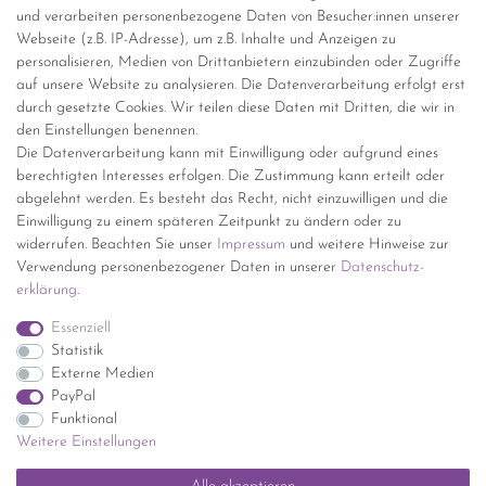
Versandinformationen
und verarbeiten personenbezogene Daten von Besucher:innen unserer
Webseite (z.B. IP-Adresse), um z.B. Inhalte und Anzeigen zu
personalisieren, Medien von Drittanbietern einzubinden oder Zugriffe
Versand per GLS (6,90 Euro) oder DHL (8,49 Euro ) inkl. MwSt.
auf unsere Website zu analysieren. Die Datenverarbeitung erfolgt erst
(innerhalb Deutschlands)
durch gesetzte Cookies. Wir teilen diese Daten mit Dritten, die wir in
den Einstellungen benennen.
kostenfreie Lieferung ab 150 Euro Warenwert (innerhalb
Die Datenverarbeitung kann mit Einwilligung oder aufgrund eines
Deutschlands)
berechtigten Interesses erfolgen. Die Zustimmung kann erteilt oder
Übersicht Internationale Versandkosten
abgelehnt werden. Es besteht das Recht, nicht einzuwilligen und die
Wir kaufen an
Einwilligung zu einem späteren Zeitpunkt zu ändern oder zu
widerrufen. Beachten Sie unser
Impressum
und weitere Hinweise zur
Sie haben zuviel Porzellan im Schrank? Gerne kaufen wir dieses an.
Verwendung personenbezogener Daten in unserer
Daten­schutz­
Einfach unverbindliches Angebot anfordern.
erklärung
.
*Endpreis inkl. MwSt. (Dieser Artikel unterliegt gem. § 25a
Essenziell
UStG der Differenzbesteuerung, ein Ausweis der
Statistik
Mehrwertsteuer auf der Rechnung erfolgt nicht.)
Externe Medien
PayPal
Funktional
Weitere Einstellungen
Impressum
Daten­schutz­erklärung
AGB
Widerrufs­recht