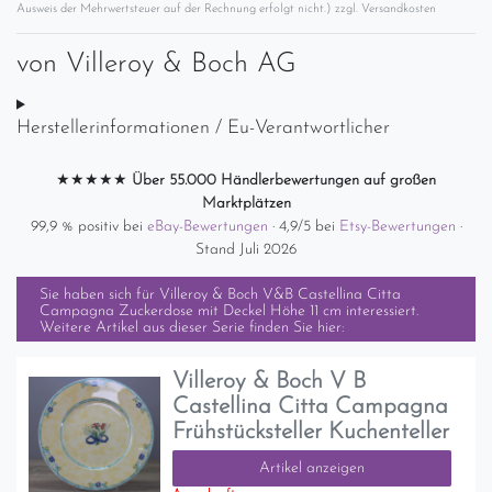
Ausweis der Mehrwertsteuer auf der Rechnung erfolgt nicht.) zzgl.
Versandkosten
von
Villeroy & Boch AG
Herstellerinformationen / Eu-Verantwortlicher
★★★★★
Über 55.000 Händlerbewertungen auf großen
Marktplätzen
99,9 % positiv bei
eBay-Bewertungen
· 4,9/5 bei
Etsy-Bewertungen
·
Stand Juli 2026
Sie haben sich für
Villeroy & Boch V&B Castellina Citta
Campagna Zuckerdose mit Deckel Höhe 11 cm
interessiert.
Weitere Artikel aus dieser Serie finden Sie hier:
Villeroy & Boch V B
Castellina Citta Campagna
Frühstücksteller Kuchenteller
Artikel anzeigen