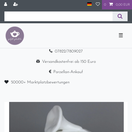
0
0,00 EUR
☰
07822/7809027
Versandkostenfrei ab 150 Euro
Porzellan-Ankauf
50000+ Marktplatzbewertungen