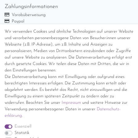
Zahlungsinformationen
Vorabüberweisung
Paypal
Abholung
Wir verwenden Cookies und ähnliche Technologien auf unserer Website
Versandinformationen
und verarbeiten personenbezogene Daten von Besucher:innen unserer
Webseite (z.B. IP-Adresse), um z.B. Inhalte und Anzeigen zu
personalisieren, Medien von Drittanbietern einzubinden oder Zugriffe
Versand per GLS (6,90 Euro) oder DHL (8,49 Euro ) inkl. MwSt.
auf unsere Website zu analysieren. Die Datenverarbeitung erfolgt erst
(innerhalb Deutschlands)
durch gesetzte Cookies. Wir teilen diese Daten mit Dritten, die wir in
den Einstellungen benennen.
kostenfreie Lieferung ab 150 Euro Warenwert (innerhalb
Die Datenverarbeitung kann mit Einwilligung oder aufgrund eines
Deutschlands)
berechtigten Interesses erfolgen. Die Zustimmung kann erteilt oder
Übersicht Internationale Versandkosten
abgelehnt werden. Es besteht das Recht, nicht einzuwilligen und die
Wir kaufen an
Einwilligung zu einem späteren Zeitpunkt zu ändern oder zu
widerrufen. Beachten Sie unser
Impressum
und weitere Hinweise zur
Sie haben zuviel Porzellan im Schrank? Gerne kaufen wir dieses an.
Verwendung personenbezogener Daten in unserer
Daten­schutz­
Einfach unverbindliches Angebot anfordern.
erklärung
.
*Endpreis inkl. MwSt. (Dieser Artikel unterliegt gem. § 25a
Essenziell
UStG der Differenzbesteuerung, ein Ausweis der
Statistik