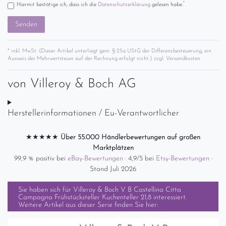
*
Hiermit bestätige ich, dass ich die
Daten­schutz­erklärung
gelesen habe.
Senden
* inkl. MwSt. (Dieser Artikel unterliegt gem. § 25a UStG der Differenzbesteuerung, ein
Ausweis der Mehrwertsteuer auf der Rechnung erfolgt nicht.) zzgl.
Versandkosten
von
Villeroy & Boch AG
Herstellerinformationen / Eu-Verantwortlicher
★★★★★
Über 55.000 Händlerbewertungen auf großen
Marktplätzen
99,9 % positiv bei
eBay-Bewertungen
· 4,9/5 bei
Etsy-Bewertungen
·
Stand Juli 2026
Sie haben sich für
Villeroy & Boch V B Castellina Citta
Campagna Frühstücksteller Kuchenteller 21,8
interessiert.
Weitere Artikel aus dieser Serie finden Sie hier: