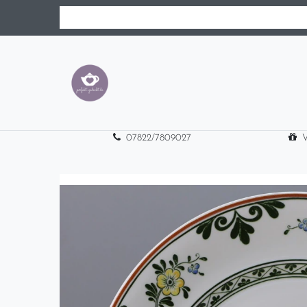
07822/7809027
V