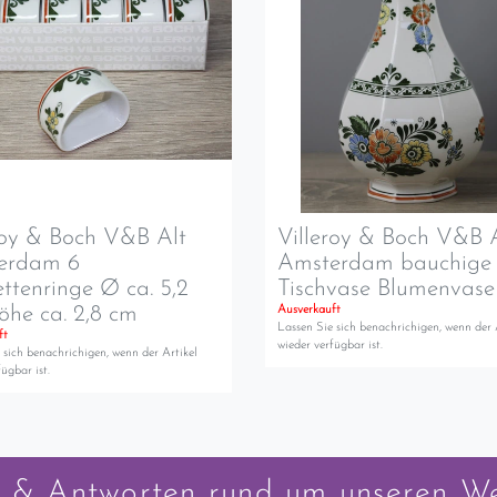
roy & Boch V&B Alt
Villeroy & Boch V&B 
erdam 6
Amsterdam bauchige
ettenringe Ø ca. 5,2
Tischvase Blumenvase
he ca. 2,8 cm
Ausverkauft
Lassen Sie sich benachrichigen, wenn der 
ft
wieder verfügbar ist.
 sich benachrichigen, wenn der Artikel
ügbar ist.
 & Antworten rund um unseren W