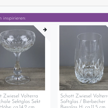
 inspirieren:
t Zwiesel Volterra
Schott Zwiesel Volter
chale Sektglas Sekt
Saftglas / Bierbecher
Höhe: ca.14,2 cm
Bierglas H: ca.11,5 cm