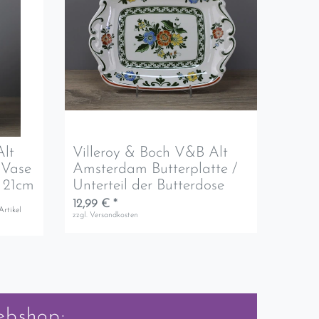
Alt
Villeroy & Boch V&B Alt
 Vase
Amsterdam Butterplatte /
 21cm
Unterteil der Butterdose
12,99 € *
Artikel
zzgl.
Versandkosten
ebshop: