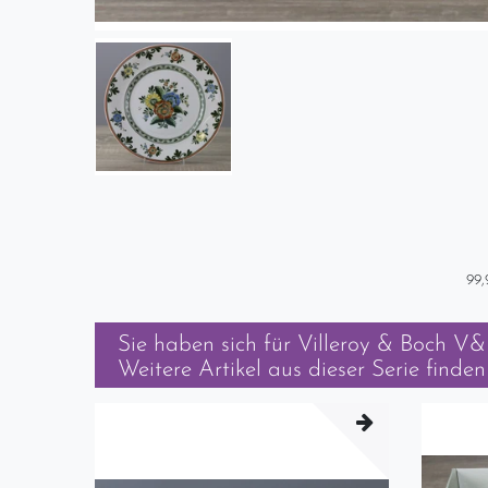
99,
Sie haben sich für
Villeroy & Boch V&B
Weitere Artikel aus dieser Serie finden 