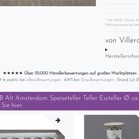
* inkl. MwSt. (Dieser A
Mehrwertsteuer auf der
von
Ville
Herstellerinfo
★★★★★
Über 55.000 Händlerbewertungen auf großen Marktplätzen
9 % positiv bei
eBay-Bewertungen
· 4,9/5 bei
Etsy-Bewertungen
· Stand Juli 
 Alt Amsterdam Speiseteller Teller Essteller Ø ca
Sie hier: