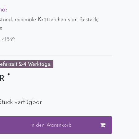
nd:
stand, minimale Krätzerchen vom Besteck,
e
r
41862
eferzeit 2-4 Werktage.
*
UR
Stück verfügbar
In den Warenkorb