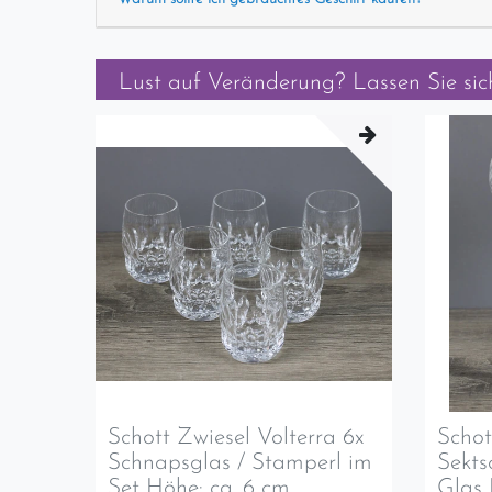
Lust auf Veränderung? Lassen Sie sich
Schott Zwiesel Volterra 6x
Schot
Schnapsglas / Stamperl im
Sekts
Set Höhe: ca. 6 cm
Glas 