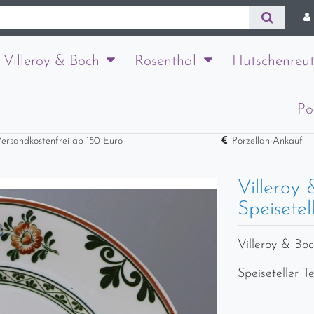
Villeroy & Boch
Rosenthal
Hutschenreut
Po
ersandkostenfrei ab 150 Euro
Porzellan-Ankauf
Villeroy
Speisetel
Villeroy & Bo
Speiseteller T