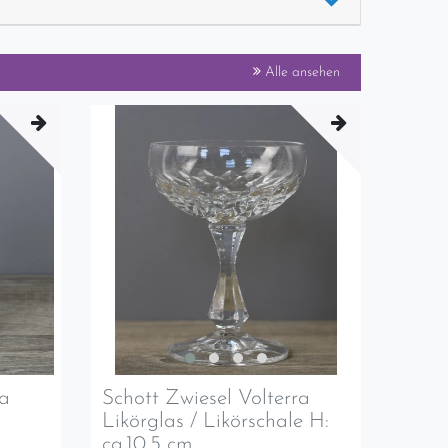
Alle ansehen
ra
Schott Zwiesel Volterra
Likörglas / Likörschale H:
ca.10,5 cm