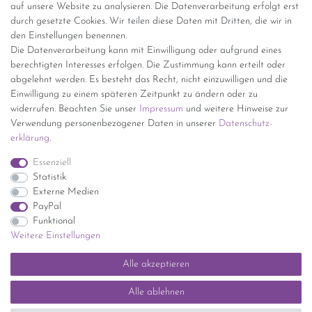
auf unsere Website zu analysieren. Die Datenverarbeitung erfolgt erst
(innerhalb Deutschlands)
durch gesetzte Cookies. Wir teilen diese Daten mit Dritten, die wir in
den Einstellungen benennen.
kostenfreie Lieferung ab 150 Euro Warenwert (innerhalb
Die Datenverarbeitung kann mit Einwilligung oder aufgrund eines
Deutschlands)
berechtigten Interesses erfolgen. Die Zustimmung kann erteilt oder
Übersicht Internationale Versandkosten
abgelehnt werden. Es besteht das Recht, nicht einzuwilligen und die
Wir kaufen an
Einwilligung zu einem späteren Zeitpunkt zu ändern oder zu
widerrufen. Beachten Sie unser
Impressum
und weitere Hinweise zur
Sie haben zuviel Porzellan im Schrank? Gerne kaufen wir dieses an.
Verwendung personenbezogener Daten in unserer
Daten­schutz­
Einfach unverbindliches Angebot anfordern.
erklärung
.
*Endpreis inkl. MwSt. (Dieser Artikel unterliegt gem. § 25a
Essenziell
UStG der Differenzbesteuerung, ein Ausweis der
Statistik
Mehrwertsteuer auf der Rechnung erfolgt nicht.)
Externe Medien
PayPal
Funktional
Weitere Einstellungen
Impressum
Daten­schutz­erklärung
AGB
Widerrufs­recht
Alle akzeptieren
Kontakt
Vertrag widerrufen
Alle ablehnen