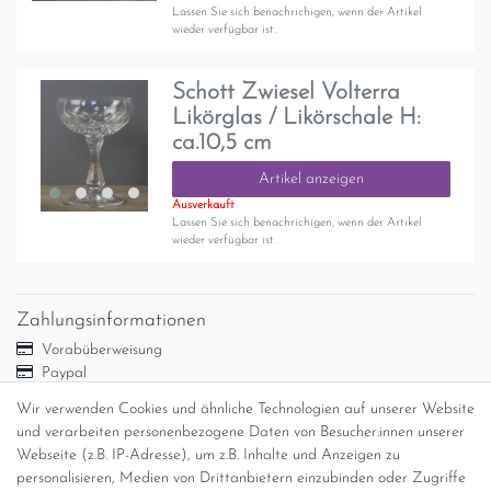
Lassen Sie sich benachrichigen, wenn der Artikel
wieder verfügbar ist.
Schott Zwiesel Volterra
Likörglas / Likörschale H:
ca.10,5 cm
Artikel anzeigen
Ausverkauft
Lassen Sie sich benachrichigen, wenn der Artikel
wieder verfügbar ist.
Zahlungsinformationen
Vorabüberweisung
Paypal
Abholung
Wir verwenden Cookies und ähnliche Technologien auf unserer Website
und verarbeiten personenbezogene Daten von Besucher:innen unserer
Versandinformationen
Webseite (z.B. IP-Adresse), um z.B. Inhalte und Anzeigen zu
personalisieren, Medien von Drittanbietern einzubinden oder Zugriffe
Versand per GLS (6,90 Euro) oder DHL (8,49 Euro ) inkl. MwSt.