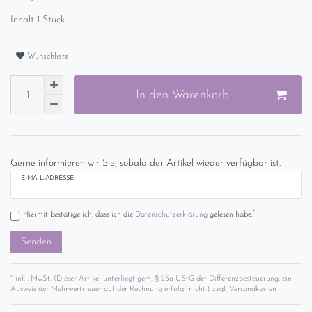
Inhalt
1
Stück
Wunschliste
In den Warenkorb
Gerne informieren wir Sie, sobald der Artikel wieder verfügbar ist.
E-MAIL-ADRESSE
*
Hiermit bestätige ich, dass ich die
Daten­schutz­erklärung
gelesen habe.
Senden
* inkl. MwSt. (Dieser Artikel unterliegt gem. § 25a UStG der Differenzbesteuerung, ein
Ausweis der Mehrwertsteuer auf der Rechnung erfolgt nicht.) zzgl.
Versandkosten