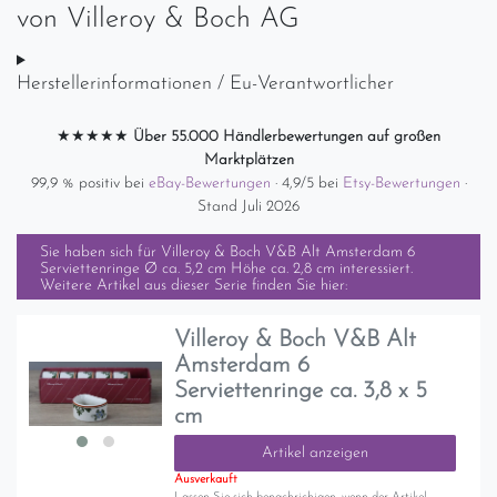
von
Villeroy & Boch AG
Herstellerinformationen / Eu-Verantwortlicher
★★★★★
Über 55.000 Händlerbewertungen auf großen
Marktplätzen
99,9 % positiv bei
eBay-Bewertungen
· 4,9/5 bei
Etsy-Bewertungen
·
Stand Juli 2026
Sie haben sich für
Villeroy & Boch V&B Alt Amsterdam 6
Serviettenringe Ø ca. 5,2 cm Höhe ca. 2,8 cm
interessiert.
Weitere Artikel aus dieser Serie finden Sie hier:
Villeroy & Boch V&B Alt
Amsterdam 6
Serviettenringe ca. 3,8 x 5
cm
Artikel anzeigen
Ausverkauft