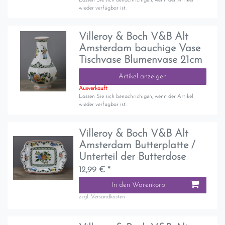
Lassen Sie sich benachrichigen, wenn der Artikel
wieder verfügbar ist.
Villeroy & Boch V&B Alt
Amsterdam bauchige Vase
Tischvase Blumenvase 21cm
Artikel anzeigen
Ausverkauft
Lassen Sie sich benachrichigen, wenn der Artikel
wieder verfügbar ist.
Villeroy & Boch V&B Alt
Amsterdam Butterplatte /
Unterteil der Butterdose
12,99 € *
In den Warenkorb
zzgl.
Versandkosten