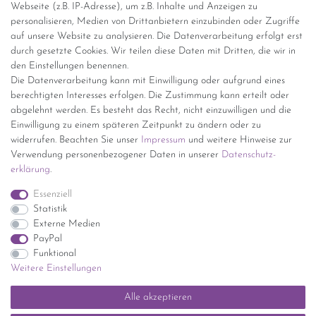
Webseite (z.B. IP-Adresse), um z.B. Inhalte und Anzeigen zu
personalisieren, Medien von Drittanbietern einzubinden oder Zugriffe
Versand per GLS (6,90 Euro) oder DHL (8,49 Euro ) inkl. MwSt.
auf unsere Website zu analysieren. Die Datenverarbeitung erfolgt erst
(innerhalb Deutschlands)
durch gesetzte Cookies. Wir teilen diese Daten mit Dritten, die wir in
den Einstellungen benennen.
kostenfreie Lieferung ab 150 Euro Warenwert (innerhalb
Die Datenverarbeitung kann mit Einwilligung oder aufgrund eines
Deutschlands)
berechtigten Interesses erfolgen. Die Zustimmung kann erteilt oder
Übersicht Internationale Versandkosten
abgelehnt werden. Es besteht das Recht, nicht einzuwilligen und die
Wir kaufen an
Einwilligung zu einem späteren Zeitpunkt zu ändern oder zu
widerrufen. Beachten Sie unser
Impressum
und weitere Hinweise zur
Sie haben zuviel Porzellan im Schrank? Gerne kaufen wir dieses an.
Verwendung personenbezogener Daten in unserer
Daten­schutz­
Einfach unverbindliches Angebot anfordern.
erklärung
.
*Endpreis inkl. MwSt. (Dieser Artikel unterliegt gem. § 25a
Essenziell
UStG der Differenzbesteuerung, ein Ausweis der
Statistik
Mehrwertsteuer auf der Rechnung erfolgt nicht.)
Externe Medien
PayPal
Funktional
Weitere Einstellungen
Impressum
Daten­schutz­erklärung
AGB
Widerrufs­recht
Alle akzeptieren