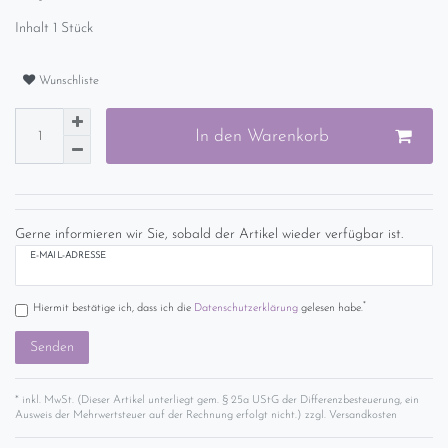
Inhalt
1
Stück
Wunschliste
In den Warenkorb
Gerne informieren wir Sie, sobald der Artikel wieder verfügbar ist.
E-MAIL-ADRESSE
*
Hiermit bestätige ich, dass ich die
Daten­schutz­erklärung
gelesen habe.
Senden
* inkl. MwSt. (Dieser Artikel unterliegt gem. § 25a UStG der Differenzbesteuerung, ein
Ausweis der Mehrwertsteuer auf der Rechnung erfolgt nicht.) zzgl.
Versandkosten