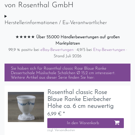
von
Rosenthal GmbH
Herstellerinformationen / Eu-Verantwortlicher
★★★★★
Über 55.000 Händlerbewertungen auf großen
Marktplätzen
99,9 % positiv bei
eBay-Bewertungen
· 4,9/5 bei
Etsy-Bewertungen
·
Stand Juli 2026
Sie haben sich für
Rosenthal classic Rose Blaue Ranke
Dessertschale Müslischale Schälchen Ø 15,2 cm
interessiert.
Weitere Artikel aus dieser Serie finden Sie hier:
Rosenthal classic Rose
Blaue Ranke Eierbecher
Höhe ca. 6 cm neuwertig
6,99 € *
In den Warenkorb
zzgl.
Versandkosten