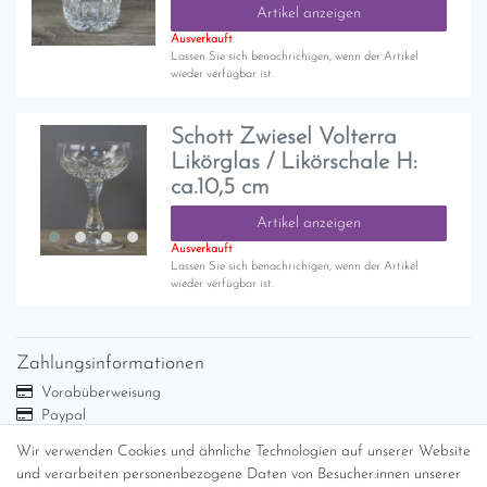
Artikel anzeigen
Ausverkauft
Lassen Sie sich benachrichigen, wenn der Artikel
wieder verfügbar ist.
Schott Zwiesel Volterra
Likörglas / Likörschale H:
ca.10,5 cm
Artikel anzeigen
Ausverkauft
Lassen Sie sich benachrichigen, wenn der Artikel
wieder verfügbar ist.
Zahlungsinformationen
Vorabüberweisung
Paypal
Abholung
Wir verwenden Cookies und ähnliche Technologien auf unserer Website
Versandinformationen
und verarbeiten personenbezogene Daten von Besucher:innen unserer