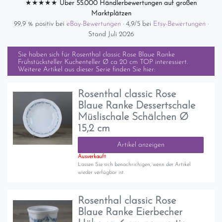
★★★★★
Über 55.000 Händlerbewertungen auf großen
Marktplätzen
99,9 % positiv bei
eBay-Bewertungen
· 4,9/5 bei
Etsy-Bewertungen
·
Stand Juli 2026
Sie haben sich für
Rosenthal classic Rose Blaue Ranke
Frühstücksteller Kuchenteller Ø ca 20 cm TOP
interessiert.
Weitere Artikel aus dieser Serie finden Sie hier:
Rosenthal classic Rose
Blaue Ranke Dessertschale
Müslischale Schälchen Ø
15,2 cm
Artikel anzeigen
Ausverkauft
Lassen Sie sich benachrichigen, wenn der Artikel
wieder verfügbar ist.
Rosenthal classic Rose
Blaue Ranke Eierbecher