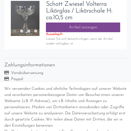
Schott Zwiesel Volterra
Likörglas / Likörschale H:
ca.10,5 cm
Artikel anzeigen
Ausverkauft
Lassen Sie sich benachrichigen, wenn der Artikel
wieder verfügbar ist.
Zahlungsinformationen
Vorabüberweisung
Paypal
Abholung
Wir verwenden Cookies und ähnliche Technologien auf unserer Website
Versandinformationen
und verarbeiten personenbezogene Daten von Besucher:innen unserer
Webseite (z.B. IP-Adresse), um z.B. Inhalte und Anzeigen zu
personalisieren, Medien von Drittanbietern einzubinden oder Zugriffe
Versand per GLS (6,90 Euro) oder DHL (8,49 Euro ) inkl. MwSt.
auf unsere Website zu analysieren. Die Datenverarbeitung erfolgt erst
(innerhalb Deutschlands)
durch gesetzte Cookies. Wir teilen diese Daten mit Dritten, die wir in
den Einstellungen benennen.
kostenfreie Lieferung ab 150 Euro Warenwert (innerhalb