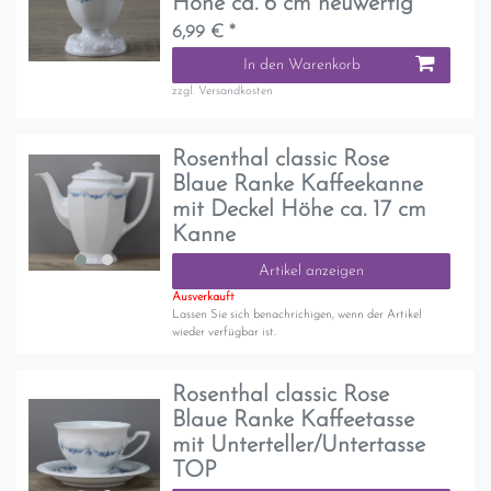
Höhe ca. 6 cm neuwertig
6,99 € *
In den Warenkorb
zzgl.
Versandkosten
Rosenthal classic Rose
Blaue Ranke Kaffeekanne
mit Deckel Höhe ca. 17 cm
Kanne
Artikel anzeigen
Ausverkauft
Lassen Sie sich benachrichigen, wenn der Artikel
wieder verfügbar ist.
Rosenthal classic Rose
Blaue Ranke Kaffeetasse
mit Unterteller/Untertasse
TOP