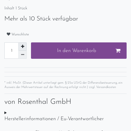
Inhalt
1
Stück
Mehr als 10 Stück verfügbar
Wunschliste
In den Warenkorb
* inkl. MwSt. (Dieser Artikel unterliegt gem. § 25a UStG der Differenzbesteuerung, ein
Ausweis der Mehrwertsteuer auf der Rechnung erfolgt nicht.) zzgl.
Versandkosten
von
Rosenthal GmbH
Herstellerinformationen / Eu-Verantwortlicher