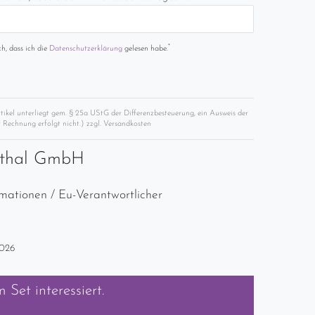
*
ch, dass ich die
Daten­schutz­erklärung
gelesen habe.
rtikel unterliegt gem. § 25a UStG der Differenzbesteuerung, ein Ausweis der
 Rechnung erfolgt nicht.) zzgl.
Versandkosten
nthal GmbH
rmationen / Eu-Verantwortlicher
2026
m Set
interessiert.