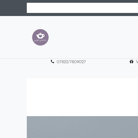
07822/7809027
V