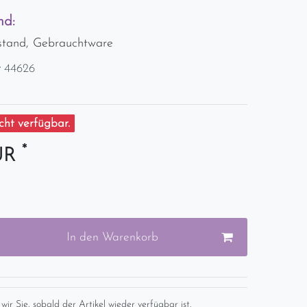
nd:
stand, Gebrauchtware
r
44626
ht verfügbar.
*
EUR
In den Warenkorb
wir Sie, sobald der Artikel wieder verfügbar ist.