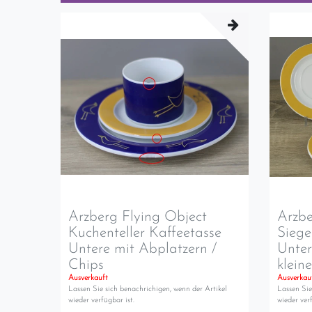
Arzberg Flying Object
Arzbe
Kuchenteller Kaffeetasse
Siege
Untere mit Abplatzern /
Unter
Chips
klei
Ausverkauft
Ausverkau
Lassen Sie sich benachrichigen, wenn der Artikel
Lassen Sie
wieder verfügbar ist.
wieder verf