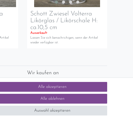
ra
Schott Zwiesel Volterra
Likörglas / Likörschale H:
ca.10,5 cm
Ausverkauft
Artikel
Lassen Sie sich benachrichigen, wenn der Artikel
wieder verfügbar ist.
Wir kaufen an
chlands)
Sie haben zuviel Porzellan im Schrank? Gerne
Alle akzeptieren
kaufen wir dieses an. Einfach unverbindliches
Angebot anfordern.
Alle ablehnen
Auswahl akzeptieren
tsteuer auf der Rechnung erfolgt nicht.)
SEHR GUT
5 / 5
aus 1414 Bewertungen
bei: ebay.de,
shopvote.de
Kontakt