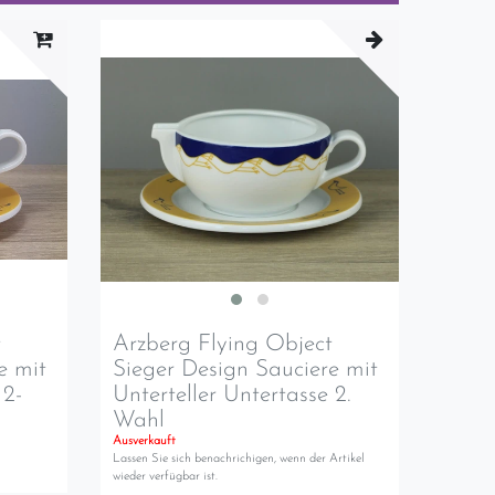
t
Arzberg Flying Object
e mit
Sieger Design Sauciere mit
 2-
Unterteller Untertasse 2.
Wahl
Ausverkauft
Lassen Sie sich benachrichigen, wenn der Artikel
wieder verfügbar ist.