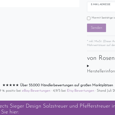
E-MAIL-ADRESSE
Hiermit bestätige i
Senden
* inkl. MwSt. (Dieser A
Mehrwertsteuer auf der
von
Rose
Herstellerinfo
★★★★★
Über 55.000 Händlerbewertungen auf großen Marktplätzen
9 % positiv bei
eBay-Bewertungen
· 4,9/5 bei
Etsy-Bewertungen
· Stand Juli 
cts Sieger Design Salzstreuer und Pfefferstreuer i
Sie hier: