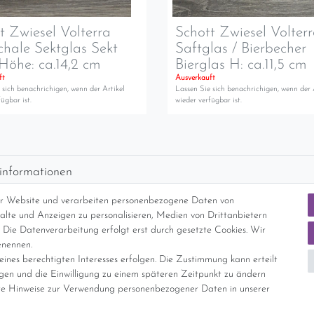
t Zwiesel Volterra
Schott Zwiesel Volter
chale Sektglas Sekt
Saftglas / Bierbecher
Höhe: ca.14,2 cm
Bierglas H: ca.11,5 cm
ft
Ausverkauft
 sich benachrichigen, wenn der Artikel
Lassen Sie sich benachrichigen, wenn der 
ügbar ist.
wieder verfügbar ist.
informationen
d per GLS (6,90 Euro) oder DHL (8,49 Euro ) inkl. MwSt. (innerhalb Deuts
er Website und verarbeiten personenbezogene Daten von
freie Lieferung ab 150 Euro Warenwert (innerhalb Deutschlands)
nhalte und Anzeigen zu personalisieren, Medien von Drittanbietern
cht Internationale Versandkosten
 Die Datenverarbeitung erfolgt erst durch gesetzte Cookies. Wir
enennen.
ines berechtigten Interesses erfolgen. Die Zustimmung kann erteilt
nterliegt gem. § 25a UStG der Differenzbesteuerung, ein Ausweis der Mehrwer
igen und die Einwilligung zu einem späteren Zeitpunkt zu ändern
e Hinweise zur Verwendung personenbezogener Daten in unserer
Daten­schutz­erklärung
AGB
Widerrufs­recht