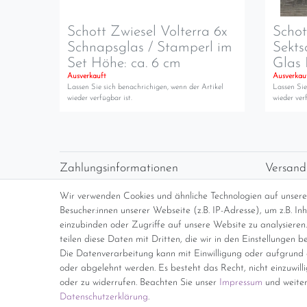
Schott Zwiesel Volterra 6x
Schot
Schnapsglas / Stamperl im
Sekts
Set Höhe: ca. 6 cm
Glas 
Ausverkauft
Ausverkau
Lassen Sie sich benachrichigen, wenn der Artikel
Lassen Sie
wieder verfügbar ist.
wieder verf
Zahlungsinformationen
Versand
Vorabüberweisung
Versan
Wir verwenden Cookies und ähnliche Technologien auf unser
Paypal
kosten
Besucher:innen unserer Webseite (z.B. IP-Adresse), um z.B. I
Abholung
Übersi
einzubinden oder Zugriffe auf unsere Website zu analysieren.
teilen diese Daten mit Dritten, die wir in den Einstellungen b
Die Datenverarbeitung kann mit Einwilligung oder aufgrund e
*Endpreis inkl. MwSt. (Dieser Artikel u
oder abgelehnt werden. Es besteht das Recht, nicht einzuwill
oder zu widerrufen. Beachten Sie unser
Impressum
und weiter
Daten­schutz­erklärung
.
Impressum