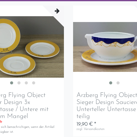
rg Flying Object
Arzberg Flying Objec
r Design 3x
Sieger Design Saucier
tasse / Untere mit
Unterteller Untertasse
nem Mangel
teilig
ft
19,90 € *
 sich benachrichigen, wenn der Artikel
zzgl.
Versandkosten
ügbar ist.