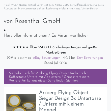
* inkl. MwSt. (Dieser Artikel unterliegt gem. § 25a UStG der Differenzbesteuerung, ein
Ausweis der Mehrwertsteuer auf der Rechnung erfolgt nicht.) zzgl.
Versandkosten
von
Rosenthal GmbH
Herstellerinformationen / Eu-Verantwortlicher
★★★★★
Über 55.000 Händlerbewertungen auf großen
Marktplätzen
99,9 % positiv bei
eBay-Bewertungen
· 4,9/5 bei
Etsy-Bewertungen
·
Stand Juli 2026
Sie haben sich für
Arzberg Flying Object Kuchenteller
Kaffeetasse Untere mit Abplatzern / Chips
interessiert.
Weitere Artikel aus dieser Serie finden Sie hier:
Arzberg Flying Object
Sieger Design 3x Untertasse
/ Untere mit kleinem
Mangel