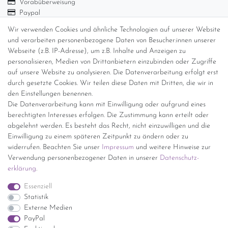
Vorabüberweisung
Paypal
Abholung
Wir verwenden Cookies und ähnliche Technologien auf unserer Website
Versandinformationen
und verarbeiten personenbezogene Daten von Besucher:innen unserer
Webseite (z.B. IP-Adresse), um z.B. Inhalte und Anzeigen zu
personalisieren, Medien von Drittanbietern einzubinden oder Zugriffe
Versand per GLS (6,90 Euro) oder DHL (8,49 Euro ) inkl. MwSt.
auf unsere Website zu analysieren. Die Datenverarbeitung erfolgt erst
(innerhalb Deutschlands)
durch gesetzte Cookies. Wir teilen diese Daten mit Dritten, die wir in
den Einstellungen benennen.
kostenfreie Lieferung ab 150 Euro Warenwert (innerhalb
Die Datenverarbeitung kann mit Einwilligung oder aufgrund eines
Deutschlands)
berechtigten Interesses erfolgen. Die Zustimmung kann erteilt oder
Übersicht Internationale Versandkosten
abgelehnt werden. Es besteht das Recht, nicht einzuwilligen und die
Wir kaufen an
Einwilligung zu einem späteren Zeitpunkt zu ändern oder zu
widerrufen. Beachten Sie unser
Impressum
und weitere Hinweise zur
Sie haben zuviel Porzellan im Schrank? Gerne kaufen wir dieses an.
Verwendung personenbezogener Daten in unserer
Daten­schutz­
Einfach unverbindliches Angebot anfordern.
erklärung
.
*Endpreis inkl. MwSt. (Dieser Artikel unterliegt gem. § 25a
Essenziell
UStG der Differenzbesteuerung, ein Ausweis der
Statistik
Mehrwertsteuer auf der Rechnung erfolgt nicht.)
Externe Medien
PayPal