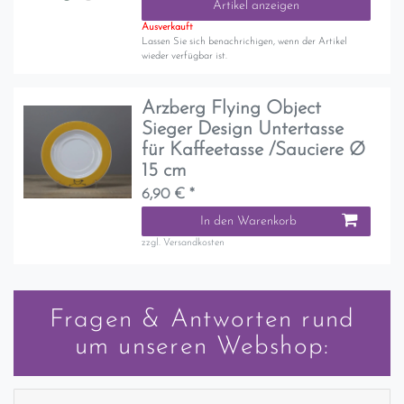
Artikel anzeigen
Ausverkauft
Lassen Sie sich benachrichigen, wenn der Artikel
wieder verfügbar ist.
Arzberg Flying Object
Sieger Design Untertasse
für Kaffeetasse /Sauciere Ø
15 cm
6,90 € *
In den Warenkorb
zzgl.
Versandkosten
Fragen & Antworten rund
um unseren Webshop: