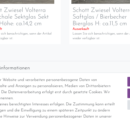
t Zwiesel Volterra
Schott Zwiesel Volter
chale Sektglas Sekt
Saftglas / Bierbecher
Höhe: ca.14,2 cm
Bierglas H: ca.11,5 cm
ft
Ausverkauft
 sich benachrichigen, wenn der Artikel
Lassen Sie sich benachrichigen, wenn der 
ügbar ist.
wieder verfügbar ist.
informationen
d per GLS (6,90 Euro) oder DHL (8,49 Euro ) inkl. MwSt. (innerhalb Deuts
er Website und verarbeiten personenbezogene Daten von
freie Lieferung ab 150 Euro Warenwert (innerhalb Deutschlands)
nhalte und Anzeigen zu personalisieren, Medien von Drittanbietern
cht Internationale Versandkosten
 Die Datenverarbeitung erfolgt erst durch gesetzte Cookies. Wir
enennen.
ines berechtigten Interesses erfolgen. Die Zustimmung kann erteilt
nterliegt gem. § 25a UStG der Differenzbesteuerung, ein Ausweis der Mehrwer
igen und die Einwilligung zu einem späteren Zeitpunkt zu ändern
e Hinweise zur Verwendung personenbezogener Daten in unserer
Daten­schutz­erklärung
AGB
Widerrufs­recht
Vertrag widerrufe