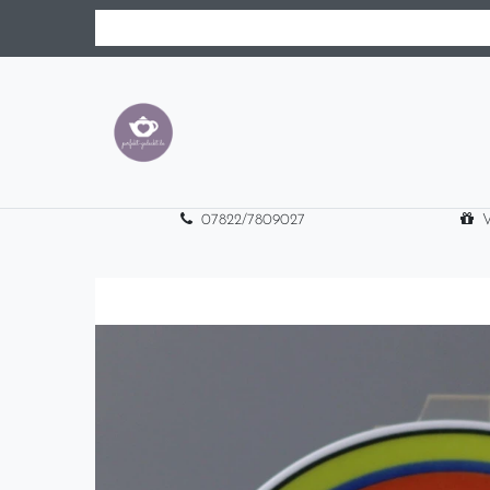
07822/7809027
V