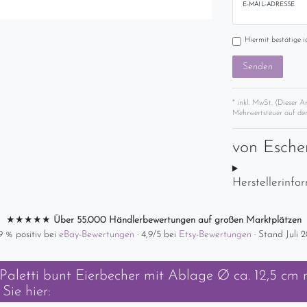
E-MAIL-ADRESSE
Hiermit bestätige i
Senden
* inkl. MwSt. (Dieser A
Mehrwertsteuer auf der
von
Esche
Herstellerinfo
★★★★★
Über 55.000 Händlerbewertungen auf großen Marktplätzen
9 % positiv bei
eBay-Bewertungen
· 4,9/5 bei
Etsy-Bewertungen
· Stand Juli 
Paletti bunt Eierbecher mit Ablage Ø ca. 12,5 cm 
Sie hier: