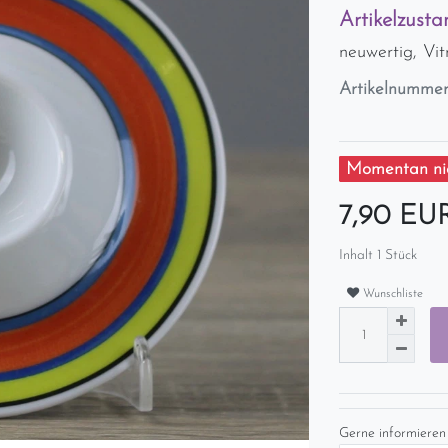
Artikelzusta
neuwertig, Vi
Artikelnumme
Momentan nic
7,90 E
Inhalt
1
Stück
Wunschliste
Gerne informieren 