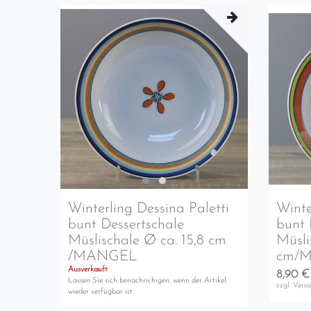
Winterling Dessina Paletti
Winte
bunt Dessertschale
bunt 
Müslischale Ø ca. 15,8 cm
Müsli
/MANGEL
cm/
Ausverkauft
8,90 €
Lassen Sie sich benachrichigen, wenn der Artikel
zzgl.
Vers
wieder verfügbar ist.