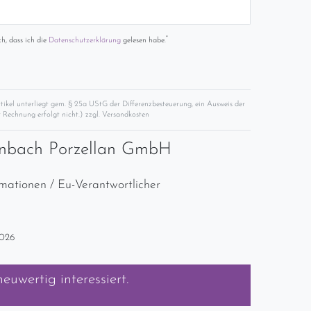
*
ch, dass ich die
Daten­schutz­erklärung
gelesen habe.
rtikel unterliegt gem. § 25a UStG der Differenzbesteuerung, ein Ausweis der
 Rechnung erfolgt nicht.) zzgl.
Versandkosten
nbach Porzellan GmbH
rmationen / Eu-Verantwortlicher
2026
neuwertig
interessiert.