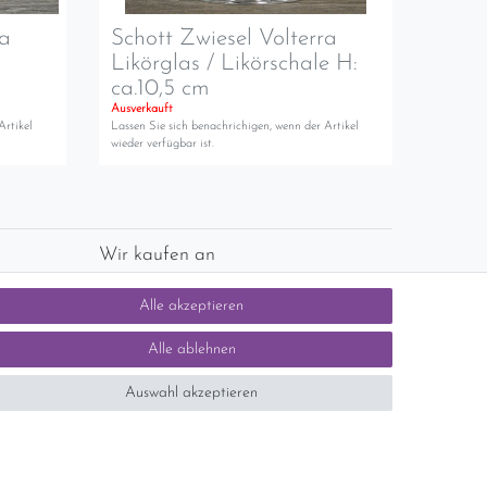
ra
Schott Zwiesel Volterra
Likörglas / Likörschale H:
ca.10,5 cm
Ausverkauft
Artikel
Lassen Sie sich benachrichigen, wenn der Artikel
wieder verfügbar ist.
Wir kaufen an
chlands)
Sie haben zuviel Porzellan im Schrank? Gerne
Alle akzeptieren
kaufen wir dieses an. Einfach unverbindliches
Angebot anfordern.
Alle ablehnen
Auswahl akzeptieren
tsteuer auf der Rechnung erfolgt nicht.)
SEHR GUT
5 / 5
aus 1414 Bewertungen
bei: ebay.de,
shopvote.de
Kontakt
n