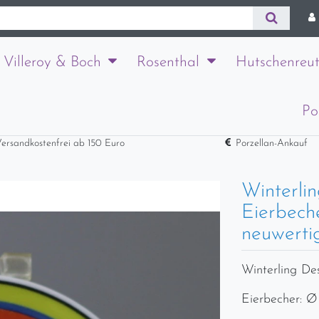
Villeroy & Boch
Rosenthal
Hutschenreut
Po
ersandkostenfrei ab 150 Euro
Porzellan-Ankauf
Winterlin
Eierbech
neuwerti
Winterling Des
Eierbecher: Ø