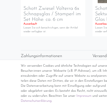
Schott Zwiesel Volterra 6x
Schot
Schnapsglas / Stamperl im
Sekts
Set Höhe: ca. 6 cm
Glas 
Ausverkauft
Ausverkau
Lassen Sie sich benachrichigen, wenn der Artikel
Lassen Sie
wieder verfügbar ist.
wieder verf
Zahlungsinformationen
Versand
Vorabüberweisung
Versan
Wir verwenden Cookies und ähnliche Technologien auf unser
Paypal
kosten
Besucher:innen unserer Webseite (z.B. IP-Adresse), um z.B. I
Abholung
Übersi
einzubinden oder Zugriffe auf unsere Website zu analysieren.
teilen diese Daten mit Dritten, die wir in den Einstellungen b
Die Datenverarbeitung kann mit Einwilligung oder aufgrund e
*Endpreis inkl. MwSt. (Dieser Artikel u
oder abgelehnt werden. Es besteht das Recht, nicht einzuwill
oder zu widerrufen. Beachten Sie unser
Impressum
und weiter
Daten­schutz­erklärung
.
Impressum