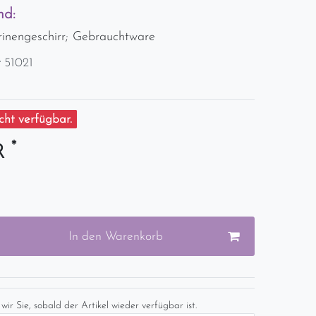
nd:
trinengeschirr; Gebrauchtware
r
51021
ht verfügbar.
*
UR
In den Warenkorb
wir Sie, sobald der Artikel wieder verfügbar ist.