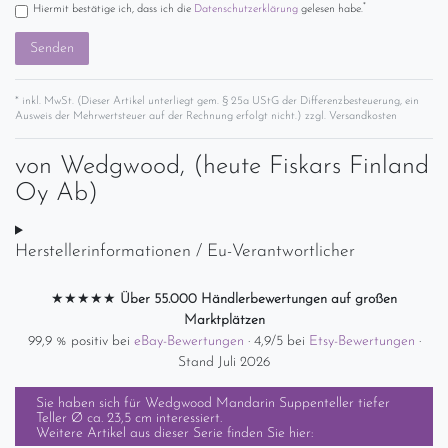
*
Hiermit bestätige ich, dass ich die
Daten­schutz­erklärung
gelesen habe.
Senden
* inkl. MwSt. (Dieser Artikel unterliegt gem. § 25a UStG der Differenzbesteuerung, ein
Ausweis der Mehrwertsteuer auf der Rechnung erfolgt nicht.) zzgl.
Versandkosten
von
Wedgwood, (heute Fiskars Finland
Oy Ab)
Herstellerinformationen / Eu-Verantwortlicher
★★★★★
Über 55.000 Händlerbewertungen auf großen
Marktplätzen
99,9 % positiv bei
eBay-Bewertungen
· 4,9/5 bei
Etsy-Bewertungen
·
Stand Juli 2026
Sie haben sich für
Wedgwood Mandarin Suppenteller tiefer
Teller Ø ca. 23,5 cm
interessiert.
Weitere Artikel aus dieser Serie finden Sie hier: