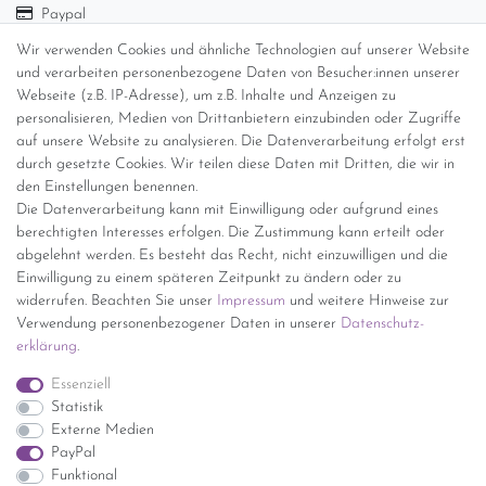
Paypal
Abholung
Wir verwenden Cookies und ähnliche Technologien auf unserer Website
und verarbeiten personenbezogene Daten von Besucher:innen unserer
Versandinformationen
Webseite (z.B. IP-Adresse), um z.B. Inhalte und Anzeigen zu
personalisieren, Medien von Drittanbietern einzubinden oder Zugriffe
Versand per GLS (6,90 Euro) oder DHL (8,49 Euro ) inkl. MwSt.
auf unsere Website zu analysieren. Die Datenverarbeitung erfolgt erst
(innerhalb Deutschlands)
durch gesetzte Cookies. Wir teilen diese Daten mit Dritten, die wir in
den Einstellungen benennen.
kostenfreie Lieferung ab 150 Euro Warenwert (innerhalb
Die Datenverarbeitung kann mit Einwilligung oder aufgrund eines
Deutschlands)
berechtigten Interesses erfolgen. Die Zustimmung kann erteilt oder
Übersicht Internationale Versandkosten
abgelehnt werden. Es besteht das Recht, nicht einzuwilligen und die
Wir kaufen an
Einwilligung zu einem späteren Zeitpunkt zu ändern oder zu
widerrufen. Beachten Sie unser
Impressum
und weitere Hinweise zur
Sie haben zuviel Porzellan im Schrank? Gerne kaufen wir dieses an.
Verwendung personenbezogener Daten in unserer
Daten­schutz­
Einfach unverbindliches Angebot anfordern.
erklärung
.
*Endpreis inkl. MwSt. (Dieser Artikel unterliegt gem. § 25a
Essenziell
UStG der Differenzbesteuerung, ein Ausweis der
Statistik
Mehrwertsteuer auf der Rechnung erfolgt nicht.)
Externe Medien
PayPal
Funktional