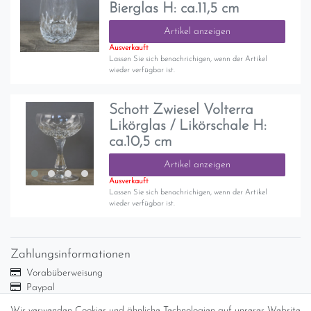
Bierglas H: ca.11,5 cm
Artikel anzeigen
Ausverkauft
Lassen Sie sich benachrichigen, wenn der Artikel
wieder verfügbar ist.
Schott Zwiesel Volterra
Likörglas / Likörschale H:
ca.10,5 cm
Artikel anzeigen
Ausverkauft
Lassen Sie sich benachrichigen, wenn der Artikel
wieder verfügbar ist.
Zahlungsinformationen
Vorabüberweisung
Paypal
Abholung
Wir verwenden Cookies und ähnliche Technologien auf unserer Website