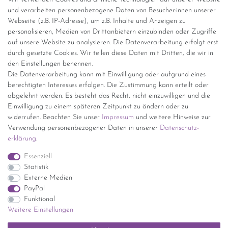
und verarbeiten personenbezogene Daten von Besucher:innen unserer
Versandinformationen
Webseite (z.B. IP-Adresse), um z.B. Inhalte und Anzeigen zu
personalisieren, Medien von Drittanbietern einzubinden oder Zugriffe
Versand per GLS (6,90 Euro) oder DHL (8,49 Euro ) inkl. MwSt.
auf unsere Website zu analysieren. Die Datenverarbeitung erfolgt erst
(innerhalb Deutschlands)
durch gesetzte Cookies. Wir teilen diese Daten mit Dritten, die wir in
den Einstellungen benennen.
kostenfreie Lieferung ab 150 Euro Warenwert (innerhalb
Die Datenverarbeitung kann mit Einwilligung oder aufgrund eines
Deutschlands)
berechtigten Interesses erfolgen. Die Zustimmung kann erteilt oder
Übersicht Internationale Versandkosten
abgelehnt werden. Es besteht das Recht, nicht einzuwilligen und die
Wir kaufen an
Einwilligung zu einem späteren Zeitpunkt zu ändern oder zu
widerrufen. Beachten Sie unser
Impressum
und weitere Hinweise zur
Sie haben zuviel Porzellan im Schrank? Gerne kaufen wir dieses an.
Verwendung personenbezogener Daten in unserer
Daten­schutz­
Einfach unverbindliches Angebot anfordern.
erklärung
.
*Endpreis inkl. MwSt. (Dieser Artikel unterliegt gem. § 25a
Essenziell
UStG der Differenzbesteuerung, ein Ausweis der
Statistik
Mehrwertsteuer auf der Rechnung erfolgt nicht.)
Externe Medien
PayPal
Funktional
Weitere Einstellungen
Impressum
Daten­schutz­erklärung
AGB
Widerrufs­recht