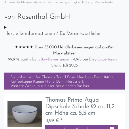
Ausweis der Mehrwertsteuer auf der Rechnung erfolgt nicht.) zzgl.
Versandkosten
von
Rosenthal GmbH
Herstellerinformationen / Eu-Verantwortlicher
★★★★★
Über 55.000 Händlerbewertungen auf großen
Marktplätzen
99,9 % positiv bei
eBay-Bewertungen
· 4,9/5 bei
Etsy-Bewertungen
·
Stand Juli 2026
Sie haben sich für
Thomas Trend Basic blue blau Form 11400
Kaffeekanne Kanne Höhe 18cm
interessiert.
Weitere Artikel aus dieser Serie finden Sie hier:
Thomas Prima Aqua
Dipschale Schale Ø ca. 11,2
cm Höhe ca. 5,5 cm
11,99 € *