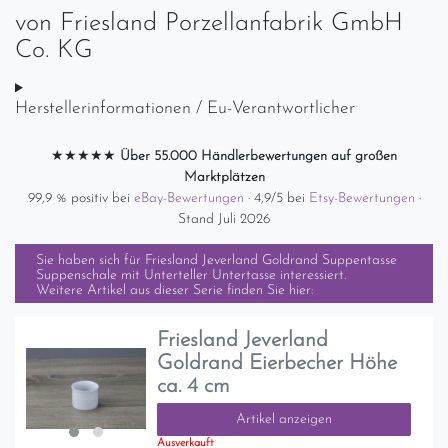
von
Friesland Porzellanfabrik GmbH
Co. KG
Herstellerinformationen / Eu-Verantwortlicher
★★★★★
Über 55.000 Händlerbewertungen auf großen
Marktplätzen
99,9 % positiv bei
eBay-Bewertungen
· 4,9/5 bei
Etsy-Bewertungen
·
Stand Juli 2026
Sie haben sich für
Friesland Jeverland Goldrand Suppentasse
Suppenschale mit Unterteller Untertasse
interessiert.
Weitere Artikel aus dieser Serie finden Sie hier:
Friesland Jeverland
Goldrand Eierbecher Höhe
ca. 4 cm
Artikel anzeigen
Ausverkauft