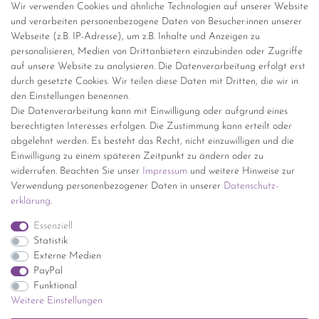
Wir verwenden Cookies und ähnliche Technologien auf unserer Website
und verarbeiten personenbezogene Daten von Besucher:innen unserer
Versandinformationen
Webseite (z.B. IP-Adresse), um z.B. Inhalte und Anzeigen zu
personalisieren, Medien von Drittanbietern einzubinden oder Zugriffe
Versand per GLS (6,90 Euro) oder DHL (8,49 Euro ) inkl. MwSt.
auf unsere Website zu analysieren. Die Datenverarbeitung erfolgt erst
(innerhalb Deutschlands)
durch gesetzte Cookies. Wir teilen diese Daten mit Dritten, die wir in
den Einstellungen benennen.
kostenfreie Lieferung ab 150 Euro Warenwert (innerhalb
Die Datenverarbeitung kann mit Einwilligung oder aufgrund eines
Deutschlands)
berechtigten Interesses erfolgen. Die Zustimmung kann erteilt oder
Übersicht Internationale Versandkosten
abgelehnt werden. Es besteht das Recht, nicht einzuwilligen und die
Wir kaufen an
Einwilligung zu einem späteren Zeitpunkt zu ändern oder zu
widerrufen. Beachten Sie unser
Impressum
und weitere Hinweise zur
Sie haben zuviel Porzellan im Schrank? Gerne kaufen wir dieses an.
Verwendung personenbezogener Daten in unserer
Daten­schutz­
Einfach unverbindliches Angebot anfordern.
erklärung
.
*Endpreis inkl. MwSt. (Dieser Artikel unterliegt gem. § 25a
Essenziell
UStG der Differenzbesteuerung, ein Ausweis der
Statistik
Mehrwertsteuer auf der Rechnung erfolgt nicht.)
Externe Medien
PayPal
Funktional
Weitere Einstellungen
Impressum
Daten­schutz­erklärung
AGB
Widerrufs­recht