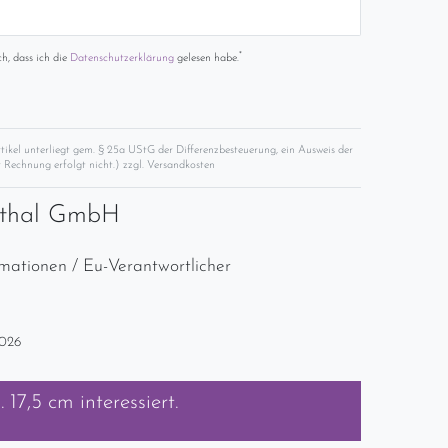
*
ch, dass ich die
Daten­schutz­erklärung
gelesen habe.
rtikel unterliegt gem. § 25a UStG der Differenzbesteuerung, ein Ausweis der
 Rechnung erfolgt nicht.) zzgl.
Versandkosten
nthal GmbH
rmationen / Eu-Verantwortlicher
2026
 17,5 cm
interessiert.