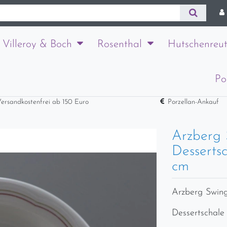
Villeroy & Boch
Rosenthal
Hutschenreut
Po
ersandkostenfrei ab 150 Euro
Porzellan-Ankauf
Arzberg 
Dessertsc
cm
Arzberg Swing
Dessertschale