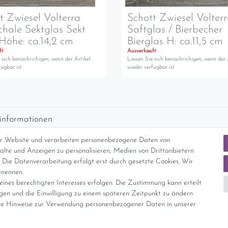
t Zwiesel Volterra
Schott Zwiesel Volter
chale Sektglas Sekt
Saftglas / Bierbecher
Höhe: ca.14,2 cm
Bierglas H: ca.11,5 cm
ft
Ausverkauft
 sich benachrichigen, wenn der Artikel
Lassen Sie sich benachrichigen, wenn der 
ügbar ist.
wieder verfügbar ist.
informationen
d per GLS (6,90 Euro) oder DHL (8,49 Euro ) inkl. MwSt. (innerhalb Deuts
er Website und verarbeiten personenbezogene Daten von
freie Lieferung ab 150 Euro Warenwert (innerhalb Deutschlands)
nhalte und Anzeigen zu personalisieren, Medien von Drittanbietern
cht Internationale Versandkosten
 Die Datenverarbeitung erfolgt erst durch gesetzte Cookies. Wir
enennen.
ines berechtigten Interesses erfolgen. Die Zustimmung kann erteilt
nterliegt gem. § 25a UStG der Differenzbesteuerung, ein Ausweis der Mehrwer
igen und die Einwilligung zu einem späteren Zeitpunkt zu ändern
e Hinweise zur Verwendung personenbezogener Daten in unserer
Daten­schutz­erklärung
AGB
Widerrufs­recht
Vertrag widerrufe