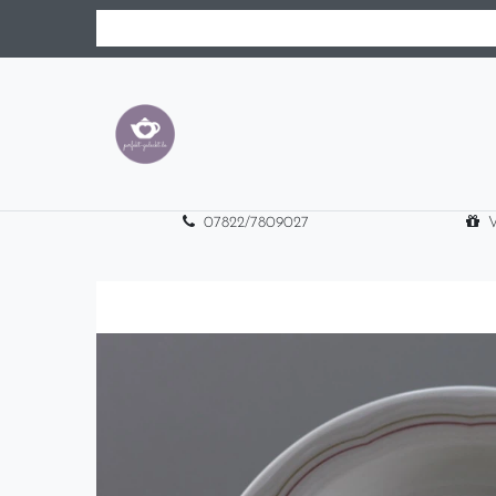
07822/7809027
V