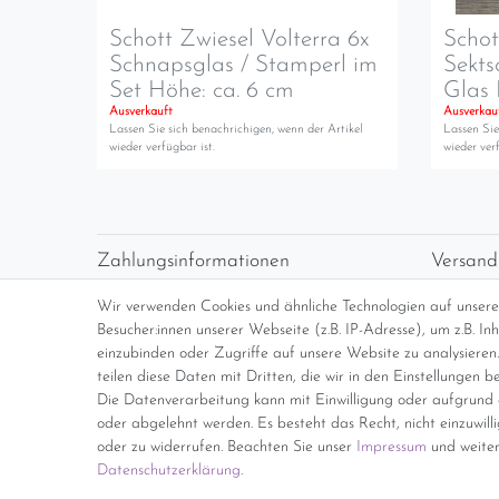
Schott Zwiesel Volterra 6x
Schot
Schnapsglas / Stamperl im
Sekts
Set Höhe: ca. 6 cm
Glas 
Ausverkauft
Ausverkau
Lassen Sie sich benachrichigen, wenn der Artikel
Lassen Sie
wieder verfügbar ist.
wieder verf
Zahlungsinformationen
Versand
Vorabüberweisung
Versan
Wir verwenden Cookies und ähnliche Technologien auf unser
Paypal
kosten
Besucher:innen unserer Webseite (z.B. IP-Adresse), um z.B. I
Abholung
Übersi
einzubinden oder Zugriffe auf unsere Website zu analysieren.
teilen diese Daten mit Dritten, die wir in den Einstellungen b
Die Datenverarbeitung kann mit Einwilligung oder aufgrund e
*Endpreis inkl. MwSt. (Dieser Artikel u
oder abgelehnt werden. Es besteht das Recht, nicht einzuwill
oder zu widerrufen. Beachten Sie unser
Impressum
und weiter
Daten­schutz­erklärung
.
Impressum