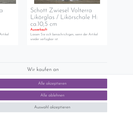
ra
Schott Zwiesel Volterra
Likörglas / Likörschale H:
ca.10,5 cm
Ausverkauft
Artikel
Lassen Sie sich benachrichigen, wenn der Artikel
wieder verfügbar ist.
Wir kaufen an
chlands)
Sie haben zuviel Porzellan im Schrank? Gerne
Alle akzeptieren
kaufen wir dieses an. Einfach unverbindliches
Angebot anfordern.
Alle ablehnen
Auswahl akzeptieren
tsteuer auf der Rechnung erfolgt nicht.)
SEHR GUT
5 / 5
aus 1414 Bewertungen
bei: ebay.de,
shopvote.de
Kontakt
n