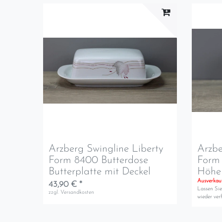
Arzberg Swingline Liberty
Arzbe
Form 8400 Butterdose
Form
Butterplatte mit Deckel
Höhe 
Ausverkau
43,90 € *
Lassen Sie
zzgl.
Versandkosten
wieder verf