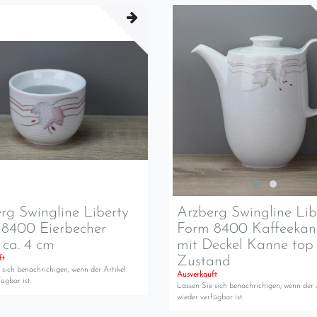
rg Swingline Liberty
Arzberg Swingline Lib
 8400 Eierbecher
Form 8400 Kaffeekan
ca. 4 cm
mit Deckel Kanne top
Zustand
ft
 sich benachrichigen, wenn der Artikel
Ausverkauft
ügbar ist.
Lassen Sie sich benachrichigen, wenn der 
wieder verfügbar ist.