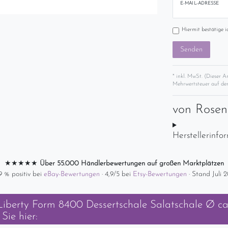
E-MAIL-ADRESSE
Hiermit bestätige i
Senden
* inkl. MwSt. (Dieser A
Mehrwertsteuer auf der
von
Rose
Herstellerinfo
★★★★★
Über 55.000 Händlerbewertungen auf großen Marktplätzen
9 % positiv bei
eBay-Bewertungen
· 4,9/5 bei
Etsy-Bewertungen
· Stand Juli 
Liberty Form 8400 Dessertschale Salatschale Ø ca.
Sie hier: