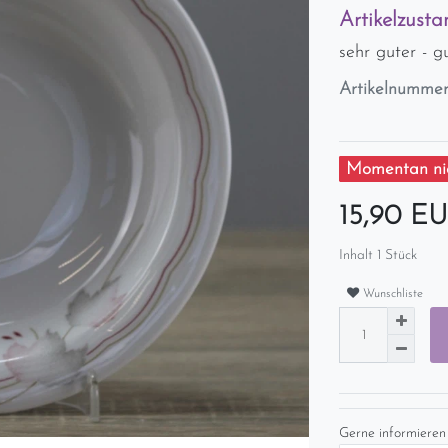
Artikelzusta
sehr guter - 
Artikelnumme
Momentan nic
15,90 E
Inhalt
1
Stück
Wunschliste
Gerne informieren 