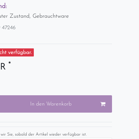
nd:
guter Zustand, Gebrauchtware
r
47246
ht verfügbar.
*
UR
In den Warenkorb
wir Sie, sobald der Artikel wieder verfügbar ist.