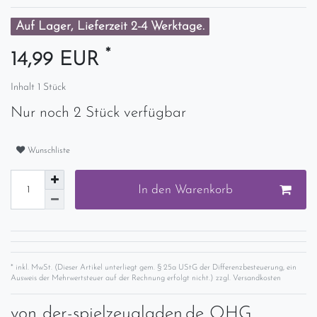
Auf Lager, Lieferzeit 2-4 Werktage.
*
14,99 EUR
Inhalt
1
Stück
Nur noch 2 Stück verfügbar
Wunschliste
In den Warenkorb
* inkl. MwSt. (Dieser Artikel unterliegt gem. § 25a UStG der Differenzbesteuerung, ein
Ausweis der Mehrwertsteuer auf der Rechnung erfolgt nicht.) zzgl.
Versandkosten
von
der-spielzeugladen.de OHG