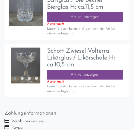
Saftglas / Bierbecher
Bierglas H: ca.11,5 cm
Artikel anzeigen
Ausverkauft
Lassen Sie sich benachrichigen, wenn der Artikel
wieder verfügbar ist.
Schott Zwiesel Volterra
Likörglas / Likörschale H:
ca.10,5 cm
Artikel anzeigen
Ausverkauft
Lassen Sie sich benachrichigen, wenn der Artikel
wieder verfügbar ist.
Zahlungsinformationen
Vorabüberweisung
Paypal
Abholung