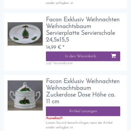
wieder verfügbar ist.
Facon Exklusiv Weihnachten
Weihnachtsbaum
Servierplatte Servierschale
24,5x15,5
14,99 € *
In den Warenkorb
zzgl.
Versandkosten
Facon Exklusiv Weihnachten
Weihnachtsbaum
Zuckerdose Dose Höhe ca.
11 cm
Artikel anzeigen
Ausverkauft
Lassen Sie sich benachrichigen, wenn der Artikel
wieder verfügbar ist.