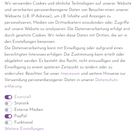
Wir verwenden Cookies und ähnliche Technologien auf unserer Website
Versandinformationen
und verarbeiten personenbezogene Daten von Besucher:innen unserer
Webseite (z.B. IP-Adresse), um z.B. Inhalte und Anzeigen zu
personalisieren, Medien von Drittanbietern einzubinden oder Zugriffe
Versand per GLS (6,90 Euro) oder DHL (8,49 Euro ) inkl. MwSt.
auf unsere Website zu analysieren. Die Datenverarbeitung erfolgt erst
(innerhalb Deutschlands)
durch gesetzte Cookies. Wir teilen diese Daten mit Dritten, die wir in
den Einstellungen benennen.
kostenfreie Lieferung ab 150 Euro Warenwert (innerhalb
Die Datenverarbeitung kann mit Einwilligung oder aufgrund eines
Deutschlands)
berechtigten Interesses erfolgen. Die Zustimmung kann erteilt oder
Übersicht Internationale Versandkosten
abgelehnt werden. Es besteht das Recht, nicht einzuwilligen und die
Wir kaufen an
Einwilligung zu einem späteren Zeitpunkt zu ändern oder zu
widerrufen. Beachten Sie unser
Impressum
und weitere Hinweise zur
Sie haben zuviel Porzellan im Schrank? Gerne kaufen wir dieses an.
Verwendung personenbezogener Daten in unserer
Daten­schutz­
Einfach unverbindliches Angebot anfordern.
erklärung
.
*Endpreis inkl. MwSt. (Dieser Artikel unterliegt gem. § 25a
Essenziell
UStG der Differenzbesteuerung, ein Ausweis der
Statistik
Mehrwertsteuer auf der Rechnung erfolgt nicht.)
Externe Medien
PayPal
Funktional
Weitere Einstellungen
Impressum
Daten­schutz­erklärung
AGB
Widerrufs­recht