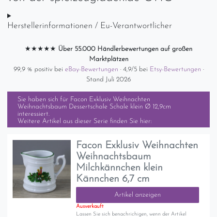
Herstellerinformationen / Eu-Verantwortlicher
★★★★★
Über 55.000 Händlerbewertungen auf großen
Marktplätzen
99,9 % positiv bei
eBay-Bewertungen
· 4,9/5 bei
Etsy-Bewertungen
·
Stand Juli 2026
Sie haben sich für
Facon Exklusiv Weihnachten
Weihnachtsbaum Dessertschale Schale klein Ø 12,9cm
interessiert.
Weitere Artikel aus dieser Serie finden Sie hier:
Facon Exklusiv Weihnachten
Weihnachtsbaum
Milchkännchen klein
Kännchen 6,7 cm
Artikel anzeigen
Ausverkauft
Lassen Sie sich benachrichigen, wenn der Artikel