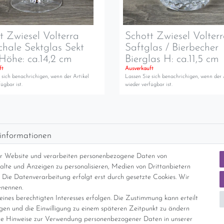
t Zwiesel Volterra
Schott Zwiesel Volter
chale Sektglas Sekt
Saftglas / Bierbecher
Höhe: ca.14,2 cm
Bierglas H: ca.11,5 cm
ft
Ausverkauft
 sich benachrichigen, wenn der Artikel
Lassen Sie sich benachrichigen, wenn der 
ügbar ist.
wieder verfügbar ist.
informationen
d per GLS (6,90 Euro) oder DHL (8,49 Euro ) inkl. MwSt. (innerhalb Deuts
er Website und verarbeiten personenbezogene Daten von
freie Lieferung ab 150 Euro Warenwert (innerhalb Deutschlands)
nhalte und Anzeigen zu personalisieren, Medien von Drittanbietern
cht Internationale Versandkosten
 Die Datenverarbeitung erfolgt erst durch gesetzte Cookies. Wir
enennen.
ines berechtigten Interesses erfolgen. Die Zustimmung kann erteilt
nterliegt gem. § 25a UStG der Differenzbesteuerung, ein Ausweis der Mehrwer
igen und die Einwilligung zu einem späteren Zeitpunkt zu ändern
e Hinweise zur Verwendung personenbezogener Daten in unserer