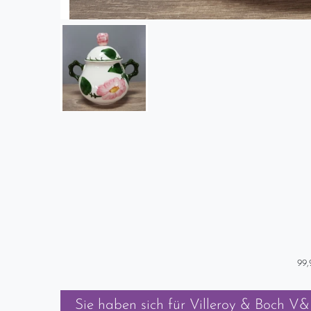
99,
Sie haben sich für
Villeroy & Boch V&