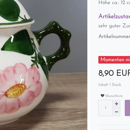
Höhe ca.: 12 
Artikelzusta
sehr guter Zu
Artikelnumme
Momentan nic
8,90 E
Inhalt
1
Stück
Wunschliste