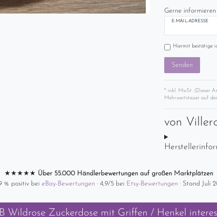
Gerne informieren 
E-MAIL-ADRESSE
Hiermit bestätige i
Senden
* inkl. MwSt. (Dieser A
Mehrwertsteuer auf der
von
Ville
Herstellerinfo
★★★★★
Über 55.000 Händlerbewertungen auf großen Marktplätzen
9 % positiv bei
eBay-Bewertungen
· 4,9/5 bei
Etsy-Bewertungen
· Stand Juli 
B Wildrose Zuckerdose mit Griffen / Henkel
interes