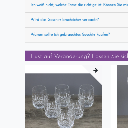
Ich weiß nicht, welche Tasse die richtige ist. Können Sie mi
Wird das Geschirr bruchsicher verpackt?
Warum sollte ich gebrauchtes Geschirr kaufen?
Lust auf Veränderung? Lassen Sie sich