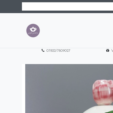
07822/7809027
V