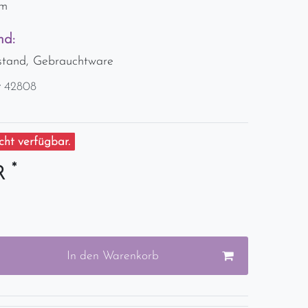
cm
nd:
stand, Gebrauchtware
r
42808
ht verfügbar.
*
UR
In den Warenkorb