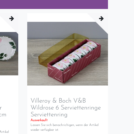
Villeroy & Boch V&B
r
Wildrose 6 Serviettenringe
 cm
Serviettenring
Ausverkauft
Lassen Sie sich benachrichigen, wenn der Artikel
wieder verfügbar ist.
Artikel