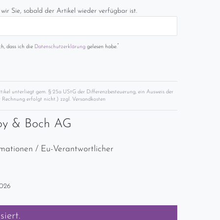
wir Sie, sobald der Artikel wieder verfügbar ist.
*
ch, dass ich die
Daten­schutz­erklärung
gelesen habe.
rtikel unterliegt gem. § 25a UStG der Differenzbesteuerung, ein Ausweis der
 Rechnung erfolgt nicht.) zzgl.
Versandkosten
roy & Boch AG
rmationen / Eu-Verantwortlicher
2026
siert.