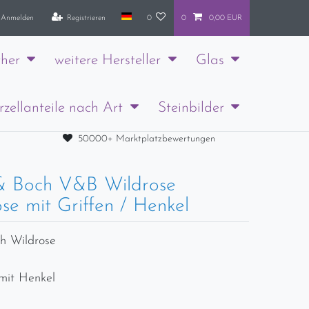
Anmelden
Registrieren
0
0
0,00 EUR
her
weitere Hersteller
Glas
rzellanteile nach Art
Steinbilder
50000+ Marktplatzbewertungen
 & Boch V&B Wildrose
se mit Griffen / Henkel
ch Wildrose
mit Henkel