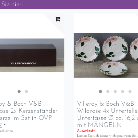
Sie hier:
roy & Boch V&B
Villeroy & Boch V&B
ose 2x Kerzenständer
Wildrose 4x Untertelle
erze im Set in OVP
Untertasse Ø ca. 16,2
mit MÄNGELN
€ *
andkosten
Ausverkauft
Lassen Sie sich benachrichigen, wenn der 