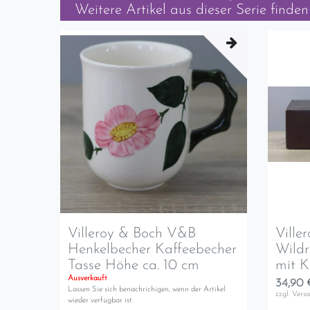
Weitere Artikel aus dieser Serie finden 
Villeroy & Boch V&B
Ville
Henkelbecher Kaffeebecher
Wildr
Tasse Höhe ca. 10 cm
mit K
Ausverkauft
34,90 
Lassen Sie sich benachrichigen, wenn der Artikel
zzgl.
Vers
wieder verfügbar ist.