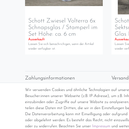
Schott Zwiesel Volterra 6x
Schot
Schnapsglas / Stamperl im
Sekts
Set Höhe: ca. 6 cm
Glas 
Ausverkauft
Ausverkau
Lassen Sie sich benachrichigen, wenn der Artikel
Lassen Sie
wieder verfügbar ist.
wieder verf
Zahlungsinformationen
Versand
Vorabüberweisung
Versan
Wir verwenden Cookies und ähnliche Technologien auf unser
Paypal
kosten
Besucher:innen unserer Webseite (z.B. IP-Adresse), um z.B. I
Abholung
Übersi
einzubinden oder Zugriffe auf unsere Website zu analysieren.
teilen diese Daten mit Dritten, die wir in den Einstellungen b
Die Datenverarbeitung kann mit Einwilligung oder aufgrund e
*Endpreis inkl. MwSt. (Dieser Artikel u
oder abgelehnt werden. Es besteht das Recht, nicht einzuwill
oder zu widerrufen. Beachten Sie unser
Impressum
und weiter