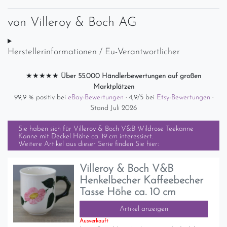
von
Villeroy & Boch AG
Herstellerinformationen / Eu-Verantwortlicher
★★★★★
Über 55.000 Händlerbewertungen auf großen
Marktplätzen
99,9 % positiv bei
eBay-Bewertungen
· 4,9/5 bei
Etsy-Bewertungen
·
Stand Juli 2026
Sie haben sich für
Villeroy & Boch V&B Wildrose Teekanne
Kanne mit Deckel Höhe ca. 19 cm
interessiert.
Weitere Artikel aus dieser Serie finden Sie hier:
Villeroy & Boch V&B
Henkelbecher Kaffeebecher
Tasse Höhe ca. 10 cm
Artikel anzeigen
Ausverkauft