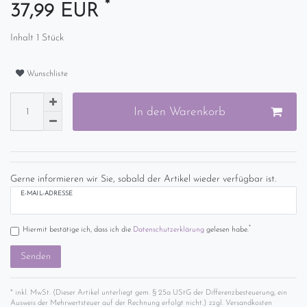
*
37,99 EUR
Inhalt
1
Stück
Wunschliste
In den Warenkorb
Gerne informieren wir Sie, sobald der Artikel wieder verfügbar ist.
E-MAIL-ADRESSE
*
Hiermit bestätige ich, dass ich die
Daten­schutz­erklärung
gelesen habe.
Senden
* inkl. MwSt. (Dieser Artikel unterliegt gem. § 25a UStG der Differenzbesteuerung, ein
Ausweis der Mehrwertsteuer auf der Rechnung erfolgt nicht.) zzgl.
Versandkosten