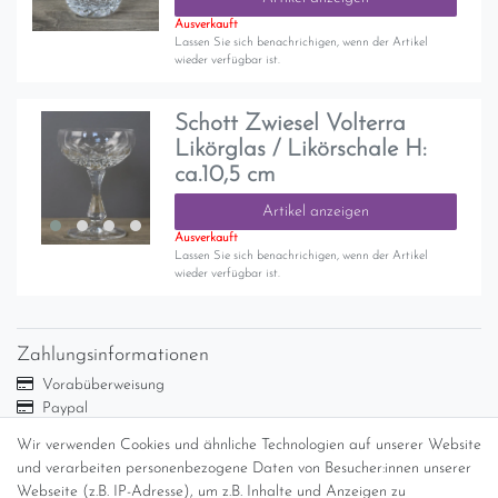
Ausverkauft
Lassen Sie sich benachrichigen, wenn der Artikel
wieder verfügbar ist.
Schott Zwiesel Volterra
Likörglas / Likörschale H:
ca.10,5 cm
Artikel anzeigen
Ausverkauft
Lassen Sie sich benachrichigen, wenn der Artikel
wieder verfügbar ist.
Zahlungsinformationen
Vorabüberweisung
Paypal
Abholung
Wir verwenden Cookies und ähnliche Technologien auf unserer Website
und verarbeiten personenbezogene Daten von Besucher:innen unserer
Versandinformationen
Webseite (z.B. IP-Adresse), um z.B. Inhalte und Anzeigen zu