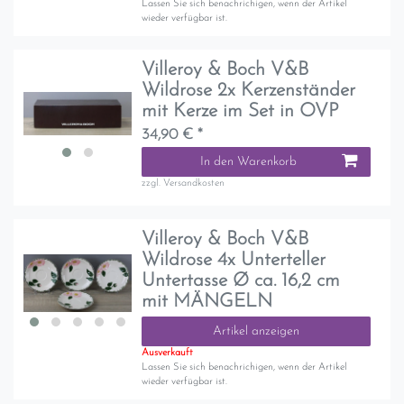
Lassen Sie sich benachrichigen, wenn der Artikel
wieder verfügbar ist.
Villeroy & Boch V&B
Wildrose 2x Kerzenständer
mit Kerze im Set in OVP
34,90 € *
In den Warenkorb
zzgl.
Versandkosten
Villeroy & Boch V&B
Wildrose 4x Unterteller
Untertasse Ø ca. 16,2 cm
mit MÄNGELN
Artikel anzeigen
Ausverkauft
Lassen Sie sich benachrichigen, wenn der Artikel
wieder verfügbar ist.