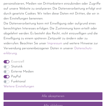
personalisieren, Medien von Drittanbietern einzubinden oder Zugriffe
Versand per GLS (6,90 Euro) oder DHL (8,49 Euro ) inkl. MwSt.
auf unsere Website zu analysieren. Die Datenverarbeitung erfolgt erst
(innerhalb Deutschlands)
durch gesetzte Cookies. Wir teilen diese Daten mit Dritten, die wir in
den Einstellungen benennen.
kostenfreie Lieferung ab 150 Euro Warenwert (innerhalb
Die Datenverarbeitung kann mit Einwilligung oder aufgrund eines
Deutschlands)
berechtigten Interesses erfolgen. Die Zustimmung kann erteilt oder
Übersicht Internationale Versandkosten
abgelehnt werden. Es besteht das Recht, nicht einzuwilligen und die
Wir kaufen an
Einwilligung zu einem späteren Zeitpunkt zu ändern oder zu
widerrufen. Beachten Sie unser
Impressum
und weitere Hinweise zur
Sie haben zuviel Porzellan im Schrank? Gerne kaufen wir dieses an.
Verwendung personenbezogener Daten in unserer
Daten­schutz­
Einfach unverbindliches Angebot anfordern.
erklärung
.
*Endpreis inkl. MwSt. (Dieser Artikel unterliegt gem. § 25a
Essenziell
UStG der Differenzbesteuerung, ein Ausweis der
Statistik
Mehrwertsteuer auf der Rechnung erfolgt nicht.)
Externe Medien
PayPal
Funktional
Weitere Einstellungen
Impressum
Daten­schutz­erklärung
AGB
Widerrufs­recht
Alle akzeptieren
Kontakt
Vertrag widerrufen
Alle ablehnen