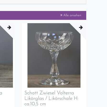
Alle ansehen
ra
Schott Zwiesel Volterra
Likörglas / Likörschale H:
ca.10,5 cm