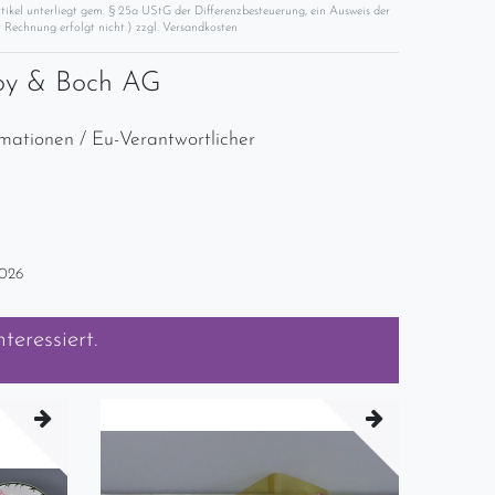
rtikel unterliegt gem. § 25a UStG der Differenzbesteuerung, ein Ausweis der
 Rechnung erfolgt nicht.) zzgl.
Versandkosten
roy & Boch AG
rmationen / Eu-Verantwortlicher
2026
teressiert.