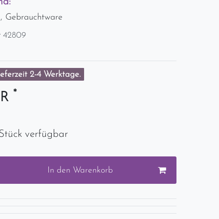
nd:
d, Gebrauchtware
r
42809
eferzeit 2-4 Werktage.
*
UR
Stück verfügbar
In den Warenkorb