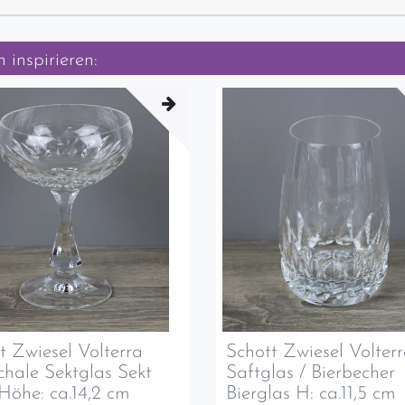
 inspirieren:
t Zwiesel Volterra
Schott Zwiesel Volter
chale Sektglas Sekt
Saftglas / Bierbecher
Höhe: ca.14,2 cm
Bierglas H: ca.11,5 cm