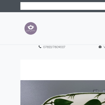
07822/7809027
V