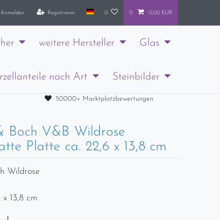
Anmelden
Registrieren
0
0
0,00 EUR
her
weitere Hersteller
Glas
rzellanteile nach Art
Steinbilder
50000+ Marktplatzbewertungen
 & Boch V&B Wildrose
atte Platte ca. 22,6 x 13,8 cm
ch Wildrose
6 x 13,8 cm