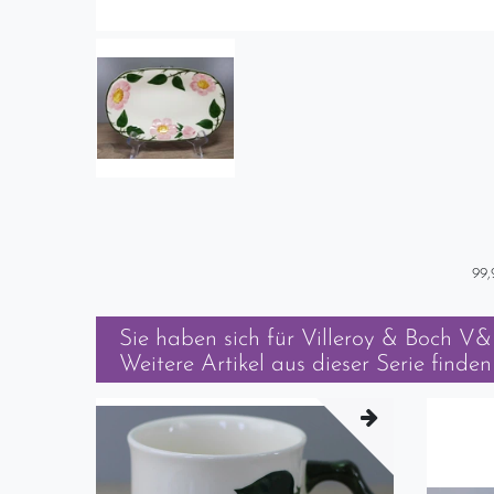
99,
Sie haben sich für
Villeroy & Boch V&B
Weitere Artikel aus dieser Serie finden 