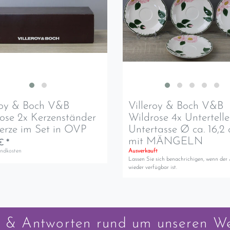
roy & Boch V&B
Villeroy & Boch V&B
ose 2x Kerzenständer
Wildrose 4x Untertelle
erze im Set in OVP
Untertasse Ø ca. 16,2
mit MÄNGELN
€ *
andkosten
Ausverkauft
Lassen Sie sich benachrichigen, wenn der 
wieder verfügbar ist.
 & Antworten rund um unseren W