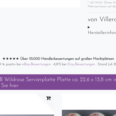
* inkl. MwSt. (Dieser A
Mehrwertsteuer auf der
von
Ville
Herstellerinfo
★★★★★
Über 55.000 Händlerbewertungen auf großen Marktplätzen
9 % positiv bei
eBay-Bewertungen
· 4,9/5 bei
Etsy-Bewertungen
· Stand Juli 
 Wildrose Servierplatte Platte ca. 22,6 x 13,8 cm
in
Sie hier: