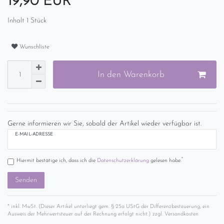
19,90 EUR
Inhalt
1
Stück
Wunschliste
In den Warenkorb
Gerne informieren wir Sie, sobald der Artikel wieder verfügbar ist.
E-MAIL-ADRESSE
*
Hiermit bestätige ich, dass ich die
Daten­schutz­erklärung
gelesen habe.
Senden
* inkl. MwSt. (Dieser Artikel unterliegt gem. § 25a UStG der Differenzbesteuerung, ein
Ausweis der Mehrwertsteuer auf der Rechnung erfolgt nicht.) zzgl.
Versandkosten