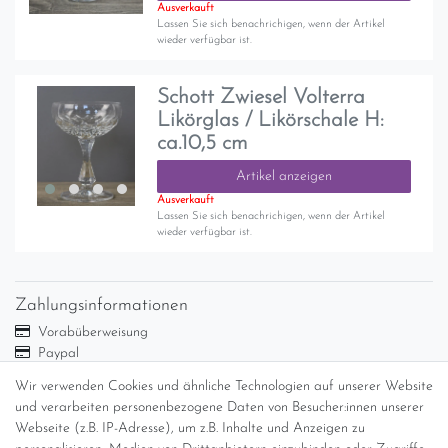
Ausverkauft
Lassen Sie sich benachrichigen, wenn der Artikel
wieder verfügbar ist.
Schott Zwiesel Volterra
Likörglas / Likörschale H:
ca.10,5 cm
Artikel anzeigen
Ausverkauft
Lassen Sie sich benachrichigen, wenn der Artikel
wieder verfügbar ist.
Zahlungsinformationen
Vorabüberweisung
Paypal
Abholung
Wir verwenden Cookies und ähnliche Technologien auf unserer Website
und verarbeiten personenbezogene Daten von Besucher:innen unserer
Versandinformationen
Webseite (z.B. IP-Adresse), um z.B. Inhalte und Anzeigen zu