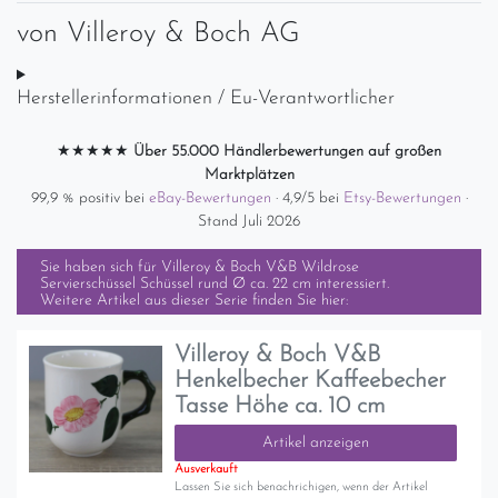
von
Villeroy & Boch AG
Herstellerinformationen / Eu-Verantwortlicher
★★★★★
Über 55.000 Händlerbewertungen auf großen
Marktplätzen
99,9 % positiv bei
eBay-Bewertungen
· 4,9/5 bei
Etsy-Bewertungen
·
Stand Juli 2026
Sie haben sich für
Villeroy & Boch V&B Wildrose
Servierschüssel Schüssel rund Ø ca. 22 cm
interessiert.
Weitere Artikel aus dieser Serie finden Sie hier:
Villeroy & Boch V&B
Henkelbecher Kaffeebecher
Tasse Höhe ca. 10 cm
Artikel anzeigen
Ausverkauft
Lassen Sie sich benachrichigen, wenn der Artikel