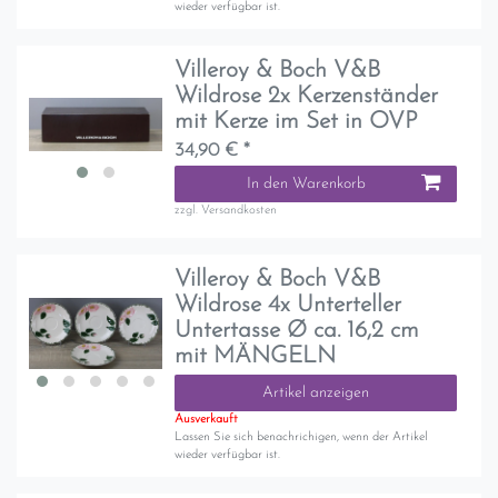
wieder verfügbar ist.
Villeroy & Boch V&B
Wildrose 2x Kerzenständer
mit Kerze im Set in OVP
34,90 € *
In den Warenkorb
zzgl.
Versandkosten
Villeroy & Boch V&B
Wildrose 4x Unterteller
Untertasse Ø ca. 16,2 cm
mit MÄNGELN
Artikel anzeigen
Ausverkauft
Lassen Sie sich benachrichigen, wenn der Artikel
wieder verfügbar ist.