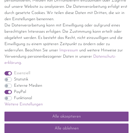
personalisieren, Medien von Drittanbietern einzubinden oder Zugriffe
Versand per GLS (6,90 Euro) oder DHL (8,49 Euro ) inkl. MwSt.
auf unsere Website zu analysieren. Die Datenverarbeitung erfolgt erst
(innerhalb Deutschlands)
durch gesetzte Cookies. Wir teilen diese Daten mit Dritten, die wir in
den Einstellungen benennen.
kostenfreie Lieferung ab 150 Euro Warenwert (innerhalb
Die Datenverarbeitung kann mit Einwilligung oder aufgrund eines
Deutschlands)
berechtigten Interesses erfolgen. Die Zustimmung kann erteilt oder
Übersicht Internationale Versandkosten
abgelehnt werden. Es besteht das Recht, nicht einzuwilligen und die
Wir kaufen an
Einwilligung zu einem späteren Zeitpunkt zu ändern oder zu
widerrufen. Beachten Sie unser
Impressum
und weitere Hinweise zur
Sie haben zuviel Porzellan im Schrank? Gerne kaufen wir dieses an.
Verwendung personenbezogener Daten in unserer
Daten­schutz­
Einfach unverbindliches Angebot anfordern.
erklärung
.
*Endpreis inkl. MwSt. (Dieser Artikel unterliegt gem. § 25a
Essenziell
UStG der Differenzbesteuerung, ein Ausweis der
Statistik
Mehrwertsteuer auf der Rechnung erfolgt nicht.)
Externe Medien
PayPal
Funktional
Weitere Einstellungen
Impressum
Daten­schutz­erklärung
AGB
Widerrufs­recht
Alle akzeptieren
Kontakt
Vertrag widerrufen
Alle ablehnen