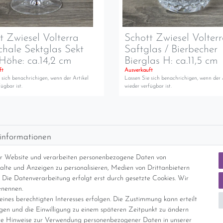
t Zwiesel Volterra
Schott Zwiesel Volter
chale Sektglas Sekt
Saftglas / Bierbecher
Höhe: ca.14,2 cm
Bierglas H: ca.11,5 cm
ft
Ausverkauft
 sich benachrichigen, wenn der Artikel
Lassen Sie sich benachrichigen, wenn der 
ügbar ist.
wieder verfügbar ist.
informationen
d per GLS (6,90 Euro) oder DHL (8,49 Euro ) inkl. MwSt. (innerhalb Deuts
er Website und verarbeiten personenbezogene Daten von
freie Lieferung ab 150 Euro Warenwert (innerhalb Deutschlands)
nhalte und Anzeigen zu personalisieren, Medien von Drittanbietern
cht Internationale Versandkosten
 Die Datenverarbeitung erfolgt erst durch gesetzte Cookies. Wir
enennen.
ines berechtigten Interesses erfolgen. Die Zustimmung kann erteilt
nterliegt gem. § 25a UStG der Differenzbesteuerung, ein Ausweis der Mehrwer
igen und die Einwilligung zu einem späteren Zeitpunkt zu ändern
e Hinweise zur Verwendung personenbezogener Daten in unserer