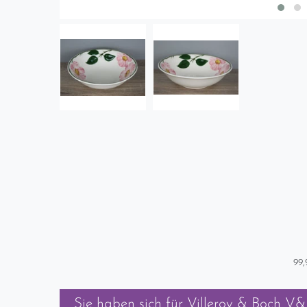
99,
Sie haben sich für
Villeroy & Boch V&