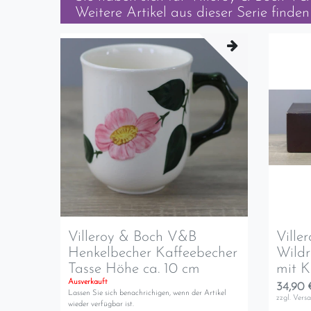
Weitere Artikel aus dieser Serie finden 
Villeroy & Boch V&B
Ville
Henkelbecher Kaffeebecher
Wildr
Tasse Höhe ca. 10 cm
mit K
Ausverkauft
34,90 
Lassen Sie sich benachrichigen, wenn der Artikel
zzgl.
Vers
wieder verfügbar ist.