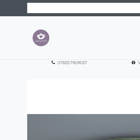
07822/7809027
V