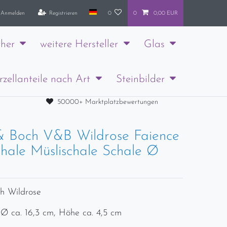
Anmelden
Registrieren
0
0
0,00 EUR
her
weitere Hersteller
Glas
rzellanteile nach Art
Steinbilder
50000+ Marktplatzbewertungen
 & Boch V&B Wildrose Faience
chale Müslischale Schale Ø
ch Wildrose
 Ø ca. 16,3 cm, Höhe ca. 4,5 cm