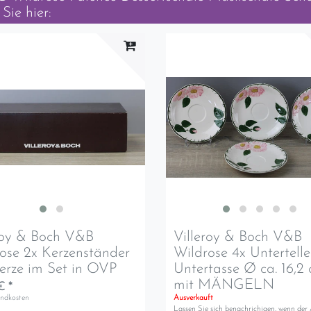
Sie hier:
roy & Boch V&B
Villeroy & Boch V&B
ose 2x Kerzenständer
Wildrose 4x Untertelle
erze im Set in OVP
Untertasse Ø ca. 16,2
mit MÄNGELN
€ *
andkosten
Ausverkauft
Lassen Sie sich benachrichigen, wenn der 