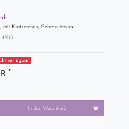
nd:
, mit Krätzerchen, Gebrauchtware
r
43115
ht verfügbar.
*
UR
In den Warenkorb