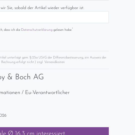
wir Sie, sobald der Artikel wieder verfügbar ist.
*
ch, dass ich die
Daten­schutz­erklärung
gelesen habe.
rtikel unterliegt gem. § 25a UStG der Differenzbesteuerung, ein Ausweis der
 Rechnung erfolgt nicht.) zzgl.
Versandkosten
roy & Boch AG
rmationen / Eu-Verantwortlicher
2026
ale Ø 16,3 cm
interessiert.