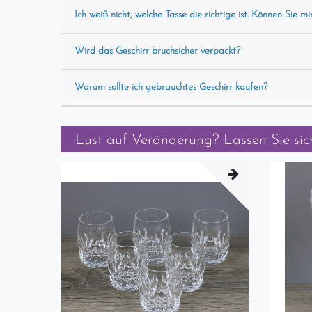
Ich weiß nicht, welche Tasse die richtige ist. Können Sie mi
Wird das Geschirr bruchsicher verpackt?
Warum sollte ich gebrauchtes Geschirr kaufen?
Lust auf Veränderung? Lassen Sie sich