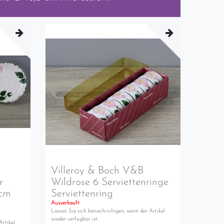
Villeroy & Boch V&B
r
Wildrose 6 Serviettenringe
 cm
Serviettenring
Ausverkauft
Lassen Sie sich benachrichigen, wenn der Artikel
wieder verfügbar ist.
Artikel