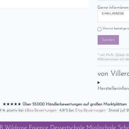
Gerne informieren 
E-MAIL-ADRESSE
Hiermit bestätige i
Senden
* inkl. MwSt. (Dieser A
Mehrwertsteuer auf der
von
Ville
Herstellerinfo
★★★★★
Über 55.000 Händlerbewertungen auf großen Marktplätzen
9 % positiv bei
eBay-Bewertungen
· 4,9/5 bei
Etsy-Bewertungen
· Stand Juli 
B Wildrose Faience Dessertschale Müslischale Sch