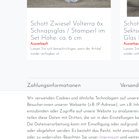
Schott Zwiesel Volterra 6x
Schot
Schnapsglas / Stamperl im
Sekts
Set Höhe: ca. 6 cm
Glas 
Ausverkauft
Ausverkau
Lassen Sie sich benachrichigen, wenn der Artikel
Lassen Sie
wieder verfügbar ist.
wieder verf
Zahlungsinformationen
Versand
Vorabüberweisung
Versan
Wir verwenden Cookies und ähnliche Technologien auf unser
Paypal
kosten
Besucher:innen unserer Webseite (z.B. IP-Adresse), um z.B. I
Abholung
Übersi
einzubinden oder Zugriffe auf unsere Website zu analysieren.
teilen diese Daten mit Dritten, die wir in den Einstellungen b
Die Datenverarbeitung kann mit Einwilligung oder aufgrund e
*Endpreis inkl. MwSt. (Dieser Artikel u
oder abgelehnt werden. Es besteht das Recht, nicht einzuwill
oder zu widerrufen. Beachten Sie unser
Impressum
und weiter