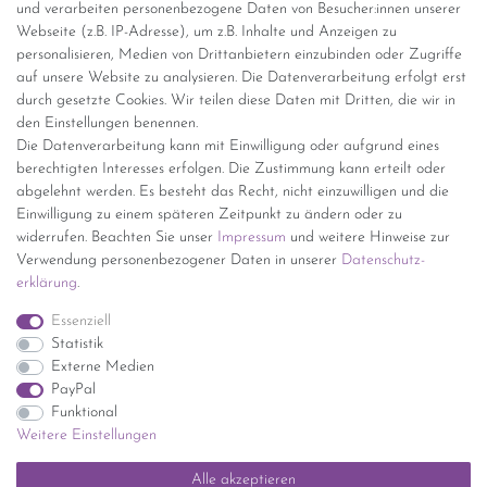
Versandinformationen
und verarbeiten personenbezogene Daten von Besucher:innen unserer
Webseite (z.B. IP-Adresse), um z.B. Inhalte und Anzeigen zu
personalisieren, Medien von Drittanbietern einzubinden oder Zugriffe
Versand per GLS (6,90 Euro) oder DHL (8,49 Euro ) inkl. MwSt.
auf unsere Website zu analysieren. Die Datenverarbeitung erfolgt erst
(innerhalb Deutschlands)
durch gesetzte Cookies. Wir teilen diese Daten mit Dritten, die wir in
den Einstellungen benennen.
kostenfreie Lieferung ab 150 Euro Warenwert (innerhalb
Die Datenverarbeitung kann mit Einwilligung oder aufgrund eines
Deutschlands)
berechtigten Interesses erfolgen. Die Zustimmung kann erteilt oder
Übersicht Internationale Versandkosten
abgelehnt werden. Es besteht das Recht, nicht einzuwilligen und die
Wir kaufen an
Einwilligung zu einem späteren Zeitpunkt zu ändern oder zu
widerrufen. Beachten Sie unser
Impressum
und weitere Hinweise zur
Sie haben zuviel Porzellan im Schrank? Gerne kaufen wir dieses an.
Verwendung personenbezogener Daten in unserer
Daten­schutz­
Einfach unverbindliches Angebot anfordern.
erklärung
.
*Endpreis inkl. MwSt. (Dieser Artikel unterliegt gem. § 25a
Essenziell
UStG der Differenzbesteuerung, ein Ausweis der
Statistik
Mehrwertsteuer auf der Rechnung erfolgt nicht.)
Externe Medien
PayPal
Funktional
Weitere Einstellungen
Impressum
Daten­schutz­erklärung
AGB
Widerrufs­recht
Alle akzeptieren