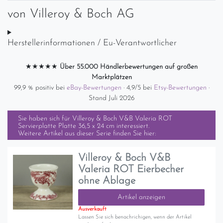
von
Villeroy & Boch AG
Herstellerinformationen / Eu-Verantwortlicher
★★★★★
Über 55.000 Händlerbewertungen auf großen
Marktplätzen
99,9 % positiv bei
eBay-Bewertungen
· 4,9/5 bei
Etsy-Bewertungen
·
Stand Juli 2026
Sie haben sich für
Villeroy & Boch V&B Valeria ROT
Servierplatte Platte 36,5 x 24 cm
interessiert.
Weitere Artikel aus dieser Serie finden Sie hier:
Villeroy & Boch V&B
Valeria ROT Eierbecher
ohne Ablage
Artikel anzeigen
Ausverkauft
Lassen Sie sich benachrichigen, wenn der Artikel