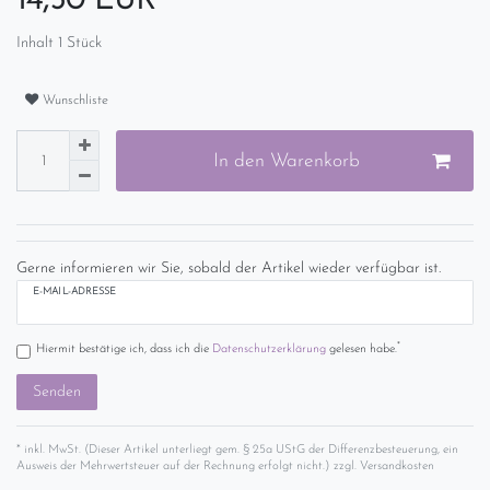
14,50 EUR
Inhalt
1
Stück
Wunschliste
In den Warenkorb
Gerne informieren wir Sie, sobald der Artikel wieder verfügbar ist.
E-MAIL-ADRESSE
*
Hiermit bestätige ich, dass ich die
Daten­schutz­erklärung
gelesen habe.
Senden
* inkl. MwSt. (Dieser Artikel unterliegt gem. § 25a UStG der Differenzbesteuerung, ein
Ausweis der Mehrwertsteuer auf der Rechnung erfolgt nicht.) zzgl.
Versandkosten