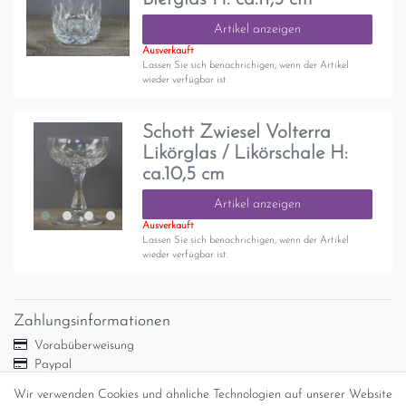
Artikel anzeigen
Ausverkauft
Lassen Sie sich benachrichigen, wenn der Artikel
wieder verfügbar ist.
Schott Zwiesel Volterra
Likörglas / Likörschale H:
ca.10,5 cm
Artikel anzeigen
Ausverkauft
Lassen Sie sich benachrichigen, wenn der Artikel
wieder verfügbar ist.
Zahlungsinformationen
Vorabüberweisung
Paypal
Abholung
Wir verwenden Cookies und ähnliche Technologien auf unserer Website