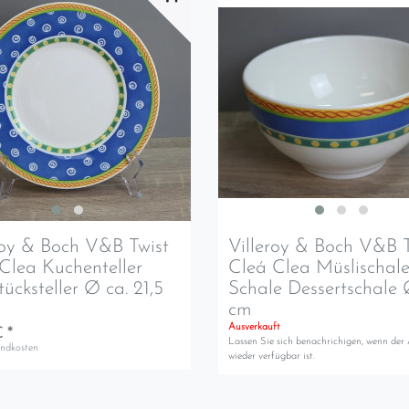
roy & Boch V&B Twist
Villeroy & Boch V&B T
Clea Kuchenteller
Cleá Clea Müslischale
tücksteller Ø ca. 21,5
Schale Dessertschale 
cm
Ausverkauft
 *
Lassen Sie sich benachrichigen, wenn der 
andkosten
wieder verfügbar ist.