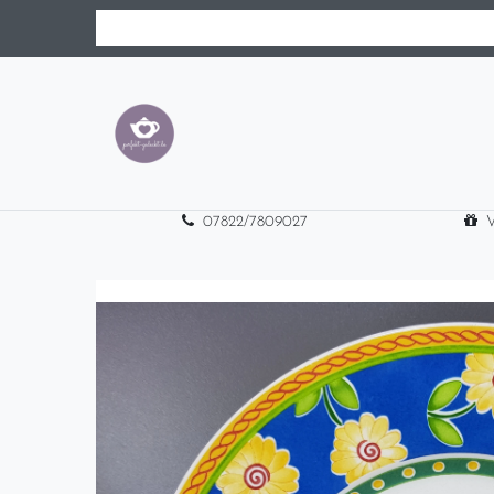
07822/7809027
V