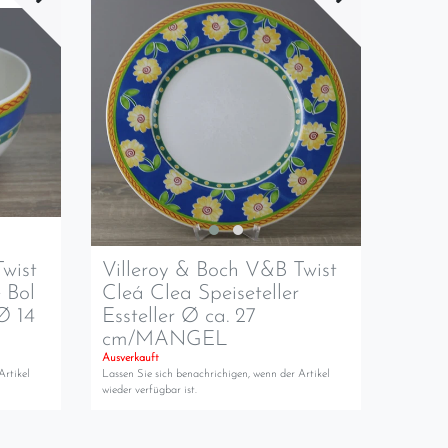
wist
Villeroy & Boch V&B Twist
 Bol
Cleá Clea Speiseteller
Ø 14
Essteller Ø ca. 27
cm/MANGEL
Ausverkauft
Artikel
Lassen Sie sich benachrichigen, wenn der Artikel
wieder verfügbar ist.