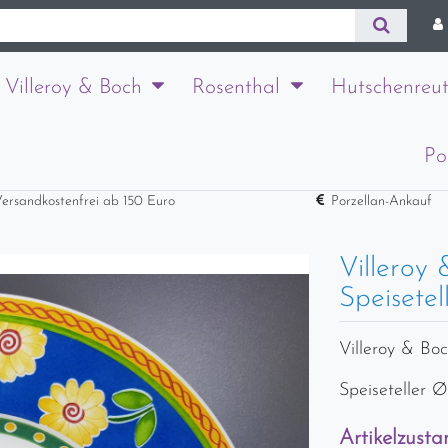
Villeroy & Boch
Rosenthal
Hutschenreut
Po
ersandkostenfrei ab 150 Euro
Porzellan-Ankauf
Villeroy
Speisetel
Villeroy & Boc
Speiseteller 
Artikelzusta