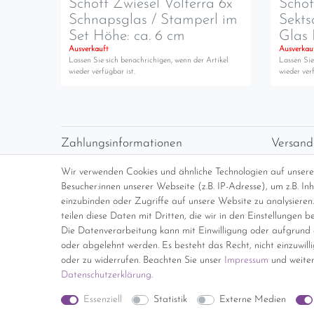
Schott Zwiesel Volterra 6x
Schot
Schnapsglas / Stamperl im
Sekts
Set Höhe: ca. 6 cm
Glas 
Ausverkauft
Ausverkau
Lassen Sie sich benachrichigen, wenn der Artikel
Lassen Sie
wieder verfügbar ist.
wieder verf
Zahlungsinformationen
Versand
Vorabüberweisung
Versan
Wir verwenden Cookies und ähnliche Technologien auf unser
Paypal
kosten
Besucher:innen unserer Webseite (z.B. IP-Adresse), um z.B. I
Abholung
Übersi
einzubinden oder Zugriffe auf unsere Website zu analysieren.
teilen diese Daten mit Dritten, die wir in den Einstellungen b
Die Datenverarbeitung kann mit Einwilligung oder aufgrund e
*Endpreis inkl. MwSt. (Dieser Artikel u
oder abgelehnt werden. Es besteht das Recht, nicht einzuwill
oder zu widerrufen. Beachten Sie unser
Impressum
und weiter
Daten­schutz­erklärung
.
Impressum
Essenziell
Statistik
Externe Medien