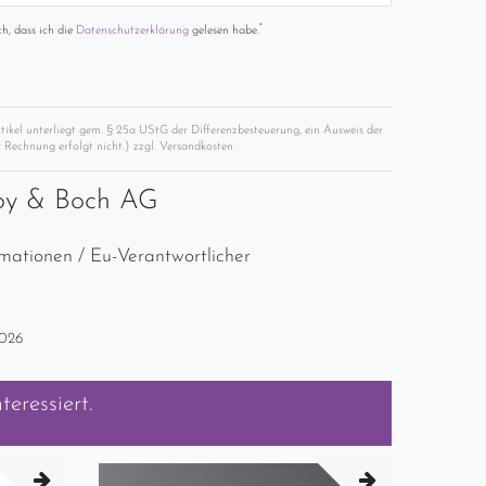
*
ch, dass ich die
Daten­schutz­erklärung
gelesen habe.
rtikel unterliegt gem. § 25a UStG der Differenzbesteuerung, ein Ausweis der
 Rechnung erfolgt nicht.) zzgl.
Versandkosten
roy & Boch AG
rmationen / Eu-Verantwortlicher
2026
teressiert.