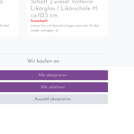
ra
Schott Zwiesel Volterra
Likörglas / Likörschale H:
ca.10,5 cm
Ausverkauft
Artikel
Lassen Sie sich benachrichigen, wenn der Artikel
wieder verfügbar ist.
Wir kaufen an
chlands)
Sie haben zuviel Porzellan im Schrank? Gerne
Alle akzeptieren
kaufen wir dieses an. Einfach unverbindliches
Angebot anfordern.
Alle ablehnen
Auswahl akzeptieren
tsteuer auf der Rechnung erfolgt nicht.)
SEHR GUT
5 / 5
aus 1414 Bewertungen
bei: ebay.de,
shopvote.de
Kontakt
n