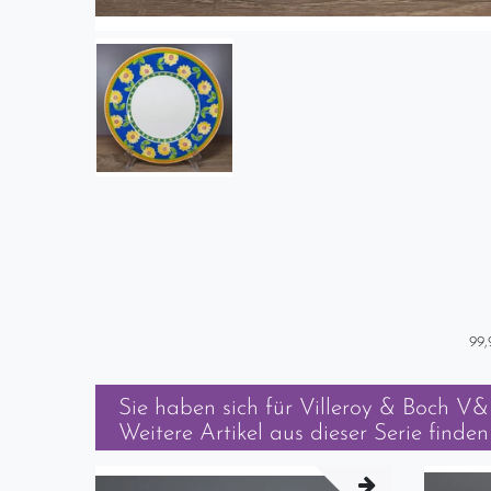
99,
Sie haben sich für
Villeroy & Boch V&B
Weitere Artikel aus dieser Serie finden 