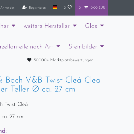
Anmelden
Registrieren
0
0
0,00 EUR
her
weitere Hersteller
Glas
rzellanteile nach Art
Steinbilder
50000+ Marktplatzbewertungen
 & Boch V&B Twist Cleá Clea
ler Teller Ø ca. 27 cm
h Twist Cleá
Ø ca. 27 cm
nd: