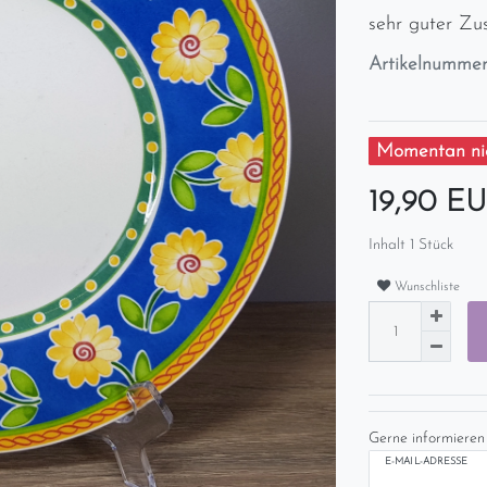
sehr guter Zu
Artikelnumme
Momentan nic
19,90 E
Inhalt
1
Stück
Wunschliste
Gerne informieren 
E-MAIL-ADRESSE