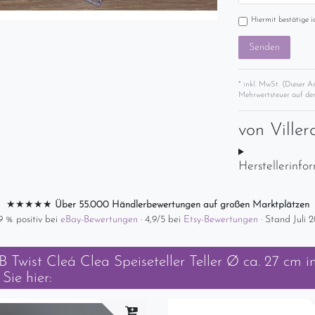
Hiermit bestätige i
Senden
* inkl. MwSt. (Dieser A
Mehrwertsteuer auf der
von
Ville
Herstellerinfo
★★★★★
Über 55.000 Händlerbewertungen auf großen Marktplätzen
9 % positiv bei
eBay-Bewertungen
· 4,9/5 bei
Etsy-Bewertungen
· Stand Juli 
 Twist Cleá Clea Speiseteller Teller Ø ca. 27 cm
in
Sie hier: