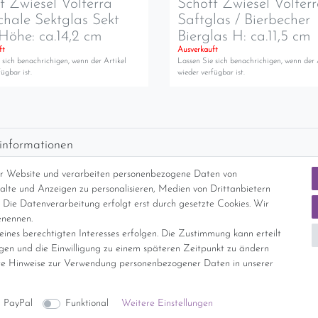
t Zwiesel Volterra
Schott Zwiesel Volter
chale Sektglas Sekt
Saftglas / Bierbecher
Höhe: ca.14,2 cm
Bierglas H: ca.11,5 cm
ft
Ausverkauft
 sich benachrichigen, wenn der Artikel
Lassen Sie sich benachrichigen, wenn der 
ügbar ist.
wieder verfügbar ist.
informationen
d per GLS (6,90 Euro) oder DHL (8,49 Euro ) inkl. MwSt. (innerhalb Deuts
er Website und verarbeiten personenbezogene Daten von
freie Lieferung ab 150 Euro Warenwert (innerhalb Deutschlands)
nhalte und Anzeigen zu personalisieren, Medien von Drittanbietern
cht Internationale Versandkosten
 Die Datenverarbeitung erfolgt erst durch gesetzte Cookies. Wir
enennen.
ines berechtigten Interesses erfolgen. Die Zustimmung kann erteilt
nterliegt gem. § 25a UStG der Differenzbesteuerung, ein Ausweis der Mehrwer
igen und die Einwilligung zu einem späteren Zeitpunkt zu ändern
e Hinweise zur Verwendung personenbezogener Daten in unserer
Daten­schutz­erklärung
AGB
Widerrufs­recht
Vertrag widerrufe
PayPal
Funktional
Weitere Einstellungen