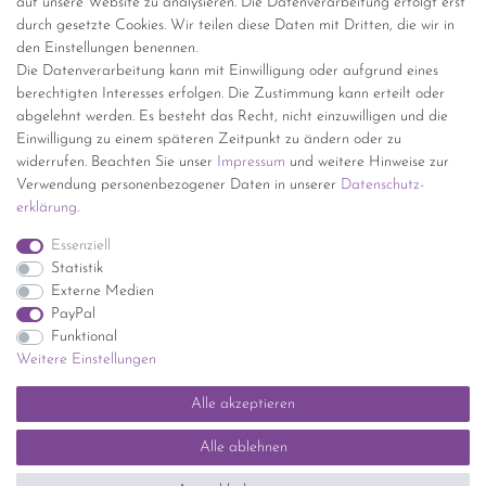
auf unsere Website zu analysieren. Die Datenverarbeitung erfolgt erst
(innerhalb Deutschlands)
durch gesetzte Cookies. Wir teilen diese Daten mit Dritten, die wir in
den Einstellungen benennen.
kostenfreie Lieferung ab 150 Euro Warenwert (innerhalb
Die Datenverarbeitung kann mit Einwilligung oder aufgrund eines
Deutschlands)
berechtigten Interesses erfolgen. Die Zustimmung kann erteilt oder
Übersicht Internationale Versandkosten
abgelehnt werden. Es besteht das Recht, nicht einzuwilligen und die
Wir kaufen an
Einwilligung zu einem späteren Zeitpunkt zu ändern oder zu
widerrufen. Beachten Sie unser
Impressum
und weitere Hinweise zur
Sie haben zuviel Porzellan im Schrank? Gerne kaufen wir dieses an.
Verwendung personenbezogener Daten in unserer
Daten­schutz­
Einfach unverbindliches Angebot anfordern.
erklärung
.
*Endpreis inkl. MwSt. (Dieser Artikel unterliegt gem. § 25a
Essenziell
UStG der Differenzbesteuerung, ein Ausweis der
Statistik
Mehrwertsteuer auf der Rechnung erfolgt nicht.)
Externe Medien
PayPal
Funktional
Weitere Einstellungen
Impressum
Daten­schutz­erklärung
AGB
Widerrufs­recht
Alle akzeptieren
Kontakt
Vertrag widerrufen
Alle ablehnen
SEHR GUT
(5 / 5)