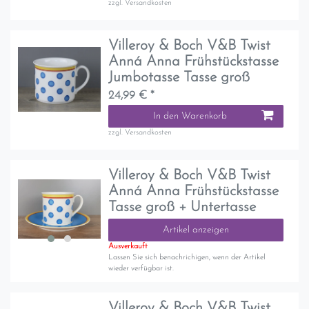
zzgl.
Versandkosten
Villeroy & Boch V&B Twist
Anná Anna Frühstückstasse
Jumbotasse Tasse groß
24,99 € *
In den Warenkorb
zzgl.
Versandkosten
Villeroy & Boch V&B Twist
Anná Anna Frühstückstasse
Tasse groß + Untertasse
Artikel anzeigen
Ausverkauft
Lassen Sie sich benachrichigen, wenn der Artikel
wieder verfügbar ist.
Villeroy & Boch V&B Twist