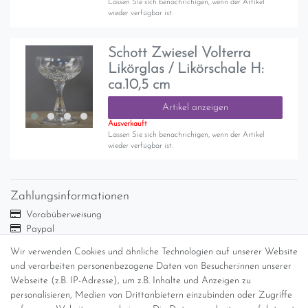
Lassen Sie sich benachrichigen, wenn der Artikel
wieder verfügbar ist.
Schott Zwiesel Volterra
Likörglas / Likörschale H:
ca.10,5 cm
Artikel anzeigen
Ausverkauft
Lassen Sie sich benachrichigen, wenn der Artikel
wieder verfügbar ist.
Zahlungsinformationen
Vorabüberweisung
Paypal
Abholung
Wir verwenden Cookies und ähnliche Technologien auf unserer Website
Versandinformationen
und verarbeiten personenbezogene Daten von Besucher:innen unserer
Webseite (z.B. IP-Adresse), um z.B. Inhalte und Anzeigen zu
personalisieren, Medien von Drittanbietern einzubinden oder Zugriffe
Versand per GLS (6,90 Euro) oder DHL (8,49 Euro ) inkl. MwSt.