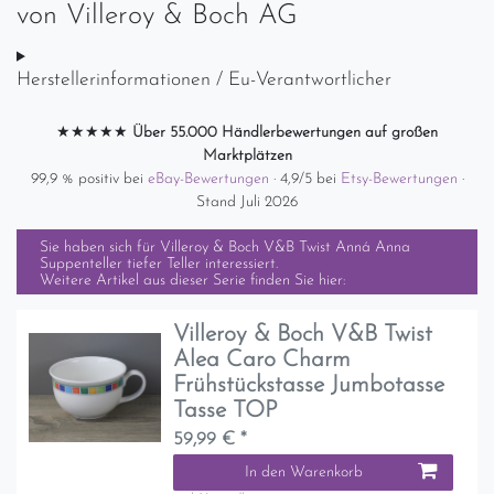
von
Villeroy & Boch AG
Herstellerinformationen / Eu-Verantwortlicher
★★★★★
Über 55.000 Händlerbewertungen auf großen
Marktplätzen
99,9 % positiv bei
eBay-Bewertungen
· 4,9/5 bei
Etsy-Bewertungen
·
Stand Juli 2026
Sie haben sich für
Villeroy & Boch V&B Twist Anná Anna
Suppenteller tiefer Teller
interessiert.
Weitere Artikel aus dieser Serie finden Sie hier:
Villeroy & Boch V&B Twist
Alea Caro Charm
Frühstückstasse Jumbotasse
Tasse TOP
59,99 € *
In den Warenkorb