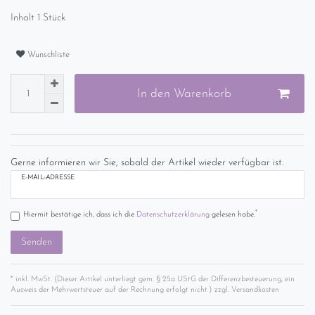
Inhalt
1
Stück
Wunschliste
In den Warenkorb
Gerne informieren wir Sie, sobald der Artikel wieder verfügbar ist.
E-MAIL-ADRESSE
*
Hiermit bestätige ich, dass ich die
Daten­schutz­erklärung
gelesen habe.
Senden
* inkl. MwSt. (Dieser Artikel unterliegt gem. § 25a UStG der Differenzbesteuerung, ein
Ausweis der Mehrwertsteuer auf der Rechnung erfolgt nicht.) zzgl.
Versandkosten