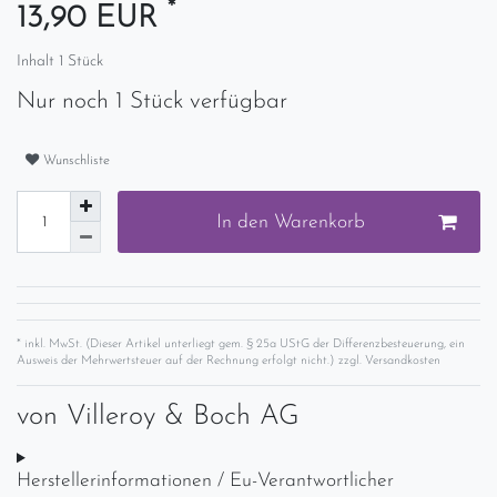
*
13,90 EUR
Inhalt
1
Stück
Nur noch 1 Stück verfügbar
Wunschliste
In den Warenkorb
* inkl. MwSt. (Dieser Artikel unterliegt gem. § 25a UStG der Differenzbesteuerung, ein
Ausweis der Mehrwertsteuer auf der Rechnung erfolgt nicht.) zzgl.
Versandkosten
von
Villeroy & Boch AG
Herstellerinformationen / Eu-Verantwortlicher