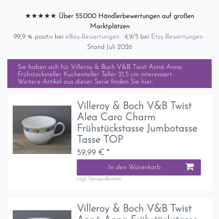
★★★★★
Über 55.000 Händlerbewertungen auf großen
Marktplätzen
99,9 % positiv bei
eBay-Bewertungen
· 4,9/5 bei
Etsy-Bewertungen
·
Stand Juli 2026
Sie haben sich für
Villeroy & Boch V&B Twist Anná Anna
Frühstücksteller Kuchenteller Teller 21,5 cm
interessiert.
Weitere Artikel aus dieser Serie finden Sie hier:
Villeroy & Boch V&B Twist
Alea Caro Charm
Frühstückstasse Jumbotasse
Tasse TOP
59,99 € *
In den Warenkorb
zzgl.
Versandkosten
Villeroy & Boch V&B Twist