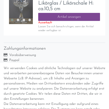
Likörglas / Likörschale H:
ca.10,5 cm
Artikel anzeigen
Ausverkauft
Lassen Sie sich benachrichigen, wenn der Artikel
wieder verfügbar ist.
Zahlungsinformationen
Vorabüberweisung
Paypal
Abholung
Wir verwenden Cookies und ähnliche Technologien auf unserer Website
Versandinformationen
und verarbeiten personenbezogene Daten von Besucher:innen unserer
Webseite (z.B. IP-Adresse), um z.B. Inhalte und Anzeigen zu
personalisieren, Medien von Drittanbietern einzubinden oder Zugriffe
Versand per GLS (6,90 Euro) oder DHL (8,49 Euro ) inkl. MwSt.
auf unsere Website zu analysieren. Die Datenverarbeitung erfolgt erst
(innerhalb Deutschlands)
durch gesetzte Cookies. Wir teilen diese Daten mit Dritten, die wir in
den Einstellungen benennen.
kostenfreie Lieferung ab 150 Euro Warenwert (innerhalb
Die Datenverarbeitung kann mit Einwilligung oder aufgrund eines
Deutschlands)