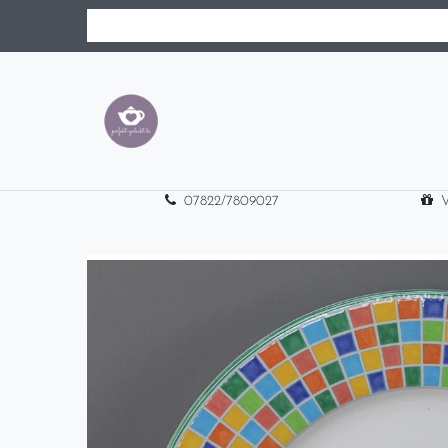
07822/7809027
V