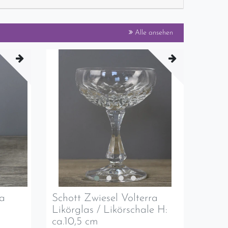
Alle ansehen
ra
Schott Zwiesel Volterra
Likörglas / Likörschale H:
ca.10,5 cm