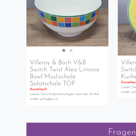
Villeroy & Boch V&B
Ville
Switch Twist Alea Limone
Switc
Bowl Müslischale
Kuche
Salatschale TOP
Ausverkau
Lassen Sie
Ausverkauft
wieder verf
Lassen Sie sich benachrichigen, wenn der Artikel
wieder verfügbar ist.
Fragen