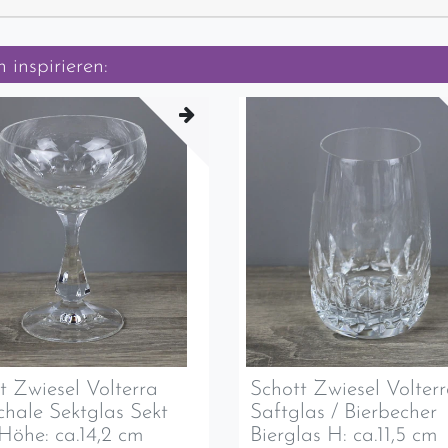
 inspirieren:
t Zwiesel Volterra
Schott Zwiesel Volter
chale Sektglas Sekt
Saftglas / Bierbecher
Höhe: ca.14,2 cm
Bierglas H: ca.11,5 cm