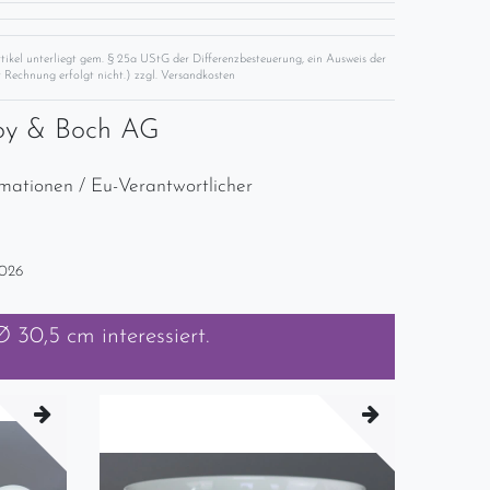
rtikel unterliegt gem. § 25a UStG der Differenzbesteuerung, ein Ausweis der
 Rechnung erfolgt nicht.) zzgl.
Versandkosten
roy & Boch AG
rmationen / Eu-Verantwortlicher
2026
 Ø 30,5 cm
interessiert.