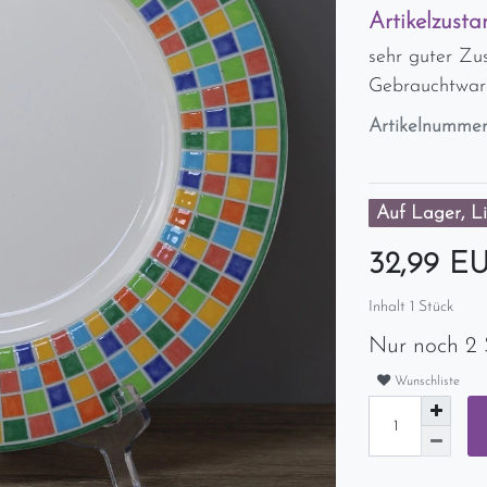
Artikelzusta
sehr guter Zu
Gebrauchtwar
Artikelnumme
Auf Lager, Li
32,99 E
Inhalt
1
Stück
Nur noch 2 
Wunschliste