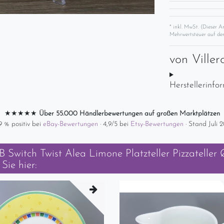
* inkl. MwSt. (Dieser A
Mehrwertsteuer auf der
von
Ville
Herstellerinfo
★★★★★
Über 55.000 Händlerbewertungen auf großen Marktplätzen
9 % positiv bei
eBay-Bewertungen
· 4,9/5 bei
Etsy-Bewertungen
· Stand Juli 
 Switch Twist Alea Limone Platzteller Pizzateller
Sie hier: