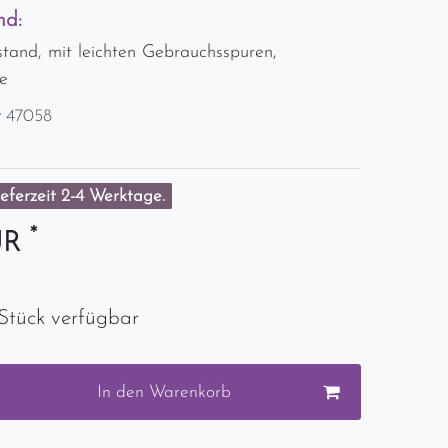
nd:
stand, mit leichten Gebrauchsspuren,
e
r
47058
eferzeit 2-4 Werktage.
*
UR
Stück verfügbar
In den Warenkorb