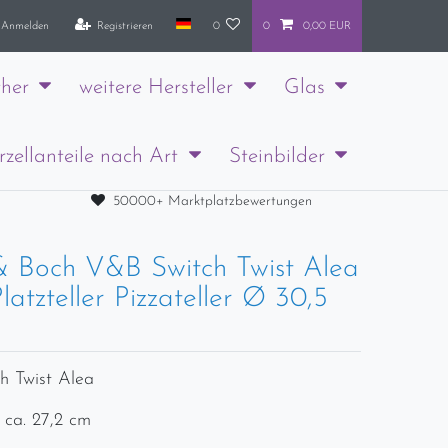
Anmelden
Registrieren
0
0
0,00 EUR
her
weitere Hersteller
Glas
rzellanteile nach Art
Steinbilder
50000+ Marktplatzbewertungen
 & Boch V&B Switch Twist Alea
atzteller Pizzateller Ø 30,5
ch Twist Alea
 ca. 27,2 cm