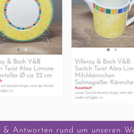
roy & Boch V&B
Villeroy & Boch V&B
h Twist Alea Limone
Switch Twist Alea Li
nteller Ø ca. 22 cm
Milchkännchen
Sahnegießer Kännche
ft
 sich benachrichigen, wenn der Artikel
Ausverkauft
ügbar ist.
Lassen Sie sich benachrichigen, wenn der 
wieder verfügbar ist.
 & Antworten rund um unseren W