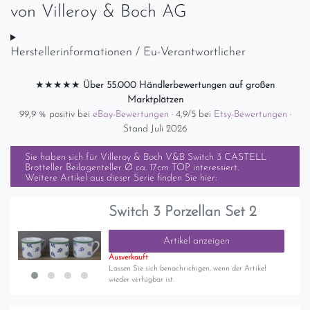
von
Villeroy & Boch AG
Herstellerinformationen / Eu-Verantwortlicher
★★★★★
Über 55.000 Händlerbewertungen auf großen
Marktplätzen
99,9 % positiv bei
eBay-Bewertungen
· 4,9/5 bei
Etsy-Bewertungen
·
Stand Juli 2026
Sie haben sich für
Villeroy & Boch V&B Switch 3 CASTELL
Brotteller Beilagenteller Ø ca. 17cm TOP
interessiert.
Weitere Artikel aus dieser Serie finden Sie hier:
Switch 3 Porzellan Set 2
Artikel anzeigen
Ausverkauft
Lassen Sie sich benachrichigen, wenn der Artikel
wieder verfügbar ist.