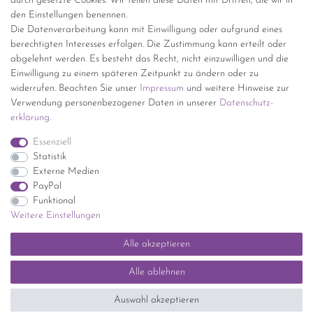
durch gesetzte Cookies. Wir teilen diese Daten mit Dritten, die wir in
den Einstellungen benennen.
kostenfreie Lieferung ab 150 Euro Warenwert (innerhalb
Die Datenverarbeitung kann mit Einwilligung oder aufgrund eines
Deutschlands)
berechtigten Interesses erfolgen. Die Zustimmung kann erteilt oder
Übersicht Internationale Versandkosten
abgelehnt werden. Es besteht das Recht, nicht einzuwilligen und die
Wir kaufen an
Einwilligung zu einem späteren Zeitpunkt zu ändern oder zu
widerrufen. Beachten Sie unser
Impressum
und weitere Hinweise zur
Sie haben zuviel Porzellan im Schrank? Gerne kaufen wir dieses an.
Verwendung personenbezogener Daten in unserer
Daten­schutz­
Einfach unverbindliches Angebot anfordern.
erklärung
.
*Endpreis inkl. MwSt. (Dieser Artikel unterliegt gem. § 25a
Essenziell
UStG der Differenzbesteuerung, ein Ausweis der
Statistik
Mehrwertsteuer auf der Rechnung erfolgt nicht.)
Externe Medien
PayPal
Funktional
Weitere Einstellungen
Impressum
Daten­schutz­erklärung
AGB
Widerrufs­recht
Alle akzeptieren
Kontakt
Vertrag widerrufen
Alle ablehnen
SEHR GUT
(5 / 5)
Auswahl akzeptieren
aus
1414
Bewertungen bei: ebay.de, shopvote.de ⓘ
Informationen zur Echtheit der Bewertungen