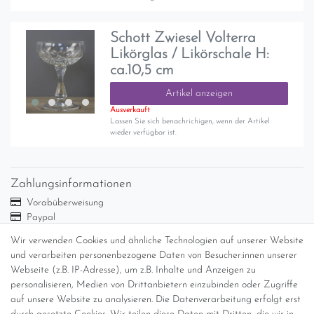
Schott Zwiesel Volterra
Likörglas / Likörschale H:
ca.10,5 cm
Artikel anzeigen
Ausverkauft
Lassen Sie sich benachrichigen, wenn der Artikel
wieder verfügbar ist.
Zahlungsinformationen
Vorabüberweisung
Paypal
Abholung
Wir verwenden Cookies und ähnliche Technologien auf unserer Website
Versandinformationen
und verarbeiten personenbezogene Daten von Besucher:innen unserer
Webseite (z.B. IP-Adresse), um z.B. Inhalte und Anzeigen zu
personalisieren, Medien von Drittanbietern einzubinden oder Zugriffe
Versand per GLS (6,90 Euro) oder DHL (8,49 Euro ) inkl. MwSt.
auf unsere Website zu analysieren. Die Datenverarbeitung erfolgt erst
(innerhalb Deutschlands)