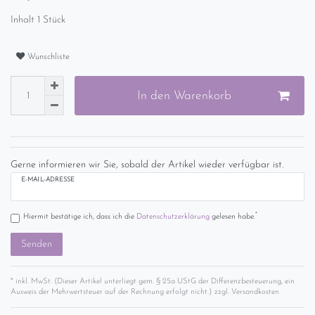
Inhalt
1
Stück
Wunschliste
In den Warenkorb
Gerne informieren wir Sie, sobald der Artikel wieder verfügbar ist.
E-MAIL-ADRESSE
*
Hiermit bestätige ich, dass ich die
Daten­schutz­erklärung
gelesen habe.
Senden
* inkl. MwSt. (Dieser Artikel unterliegt gem. § 25a UStG der Differenzbesteuerung, ein
Ausweis der Mehrwertsteuer auf der Rechnung erfolgt nicht.) zzgl.
Versandkosten