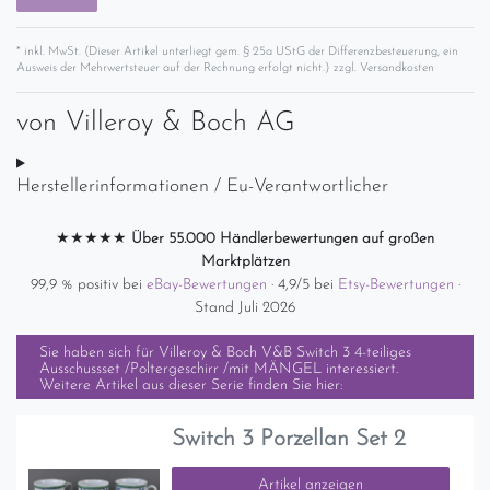
* inkl. MwSt. (Dieser Artikel unterliegt gem. § 25a UStG der Differenzbesteuerung, ein
Ausweis der Mehrwertsteuer auf der Rechnung erfolgt nicht.) zzgl.
Versandkosten
von
Villeroy & Boch AG
Herstellerinformationen / Eu-Verantwortlicher
★★★★★
Über 55.000 Händlerbewertungen auf großen
Marktplätzen
99,9 % positiv bei
eBay-Bewertungen
· 4,9/5 bei
Etsy-Bewertungen
·
Stand Juli 2026
Sie haben sich für
Villeroy & Boch V&B Switch 3 4-teiliges
Ausschussset /Poltergeschirr /mit MÄNGEL
interessiert.
Weitere Artikel aus dieser Serie finden Sie hier:
Switch 3 Porzellan Set 2
Artikel anzeigen