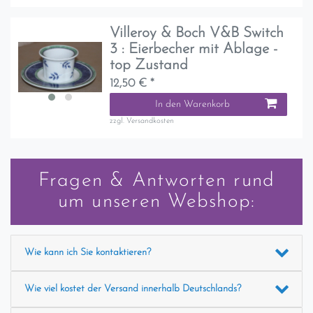
Villeroy & Boch V&B Switch
3 : Eierbecher mit Ablage -
top Zustand
12,50 € *
In den Warenkorb
zzgl.
Versandkosten
Fragen & Antworten rund
um unseren Webshop:
Wie kann ich Sie kontaktieren?
Wie viel kostet der Versand innerhalb Deutschlands?