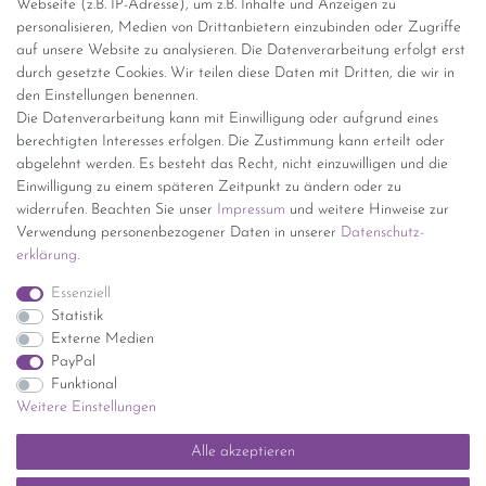
Webseite (z.B. IP-Adresse), um z.B. Inhalte und Anzeigen zu
personalisieren, Medien von Drittanbietern einzubinden oder Zugriffe
Versand per GLS (6,90 Euro) oder DHL (8,49 Euro ) inkl. MwSt.
auf unsere Website zu analysieren. Die Datenverarbeitung erfolgt erst
(innerhalb Deutschlands)
durch gesetzte Cookies. Wir teilen diese Daten mit Dritten, die wir in
den Einstellungen benennen.
kostenfreie Lieferung ab 150 Euro Warenwert (innerhalb
Die Datenverarbeitung kann mit Einwilligung oder aufgrund eines
Deutschlands)
berechtigten Interesses erfolgen. Die Zustimmung kann erteilt oder
Übersicht Internationale Versandkosten
abgelehnt werden. Es besteht das Recht, nicht einzuwilligen und die
Wir kaufen an
Einwilligung zu einem späteren Zeitpunkt zu ändern oder zu
widerrufen. Beachten Sie unser
Impressum
und weitere Hinweise zur
Sie haben zuviel Porzellan im Schrank? Gerne kaufen wir dieses an.
Verwendung personenbezogener Daten in unserer
Daten­schutz­
Einfach unverbindliches Angebot anfordern.
erklärung
.
*Endpreis inkl. MwSt. (Dieser Artikel unterliegt gem. § 25a
Essenziell
UStG der Differenzbesteuerung, ein Ausweis der
Statistik
Mehrwertsteuer auf der Rechnung erfolgt nicht.)
Externe Medien
PayPal
Funktional
Weitere Einstellungen
Impressum
Daten­schutz­erklärung
AGB
Widerrufs­recht
Alle akzeptieren
Kontakt
Vertrag widerrufen