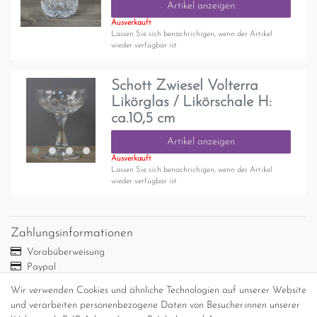
Artikel anzeigen
Ausverkauft
Lassen Sie sich benachrichigen, wenn der Artikel
wieder verfügbar ist.
Schott Zwiesel Volterra
Likörglas / Likörschale H:
ca.10,5 cm
Artikel anzeigen
Ausverkauft
Lassen Sie sich benachrichigen, wenn der Artikel
wieder verfügbar ist.
Zahlungsinformationen
Vorabüberweisung
Paypal
Abholung
Wir verwenden Cookies und ähnliche Technologien auf unserer Website
und verarbeiten personenbezogene Daten von Besucher:innen unserer
Versandinformationen