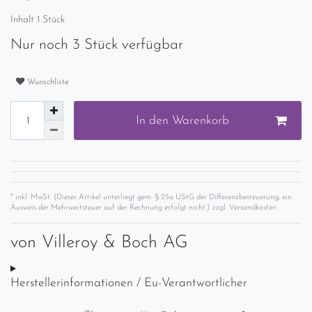
Inhalt
1
Stück
Nur noch 3 Stück verfügbar
Wunschliste
In den Warenkorb
* inkl. MwSt. (Dieser Artikel unterliegt gem. § 25a UStG der Differenzbesteuerung, ein
Ausweis der Mehrwertsteuer auf der Rechnung erfolgt nicht.) zzgl.
Versandkosten
von
Villeroy & Boch AG
Herstellerinformationen / Eu-Verantwortlicher