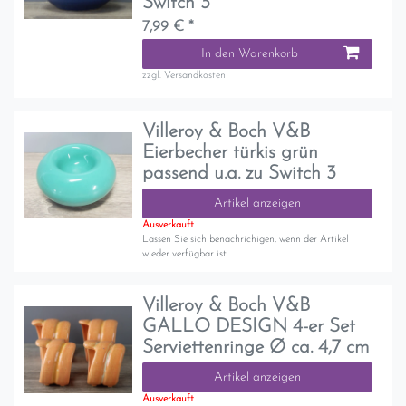
Switch 3
7,99 € *
In den Warenkorb
zzgl.
Versandkosten
Villeroy & Boch V&B
Eierbecher türkis grün
passend u.a. zu Switch 3
Artikel anzeigen
Ausverkauft
Lassen Sie sich benachrichigen, wenn der Artikel
wieder verfügbar ist.
Villeroy & Boch V&B
GALLO DESIGN 4-er Set
Serviettenringe Ø ca. 4,7 cm
Artikel anzeigen
Ausverkauft