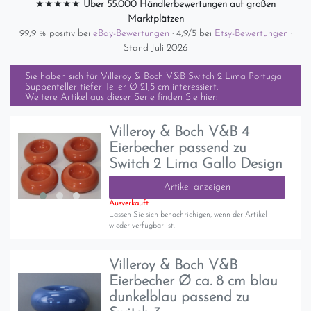
★★★★★
Über 55.000 Händlerbewertungen auf großen
Marktplätzen
99,9 % positiv bei
eBay-Bewertungen
· 4,9/5 bei
Etsy-Bewertungen
·
Stand Juli 2026
Sie haben sich für
Villeroy & Boch V&B Switch 2 Lima Portugal
Suppenteller tiefer Teller Ø 21,5 cm
interessiert.
Weitere Artikel aus dieser Serie finden Sie hier:
Villeroy & Boch V&B 4
Eierbecher passend zu
Switch 2 Lima Gallo Design
Artikel anzeigen
Ausverkauft
Lassen Sie sich benachrichigen, wenn der Artikel
wieder verfügbar ist.
Villeroy & Boch V&B
Eierbecher Ø ca. 8 cm blau
dunkelblau passend zu