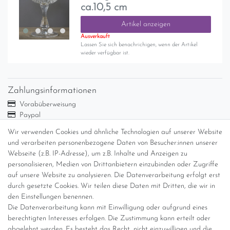
ca.10,5 cm
Artikel anzeigen
Ausverkauft
Lassen Sie sich benachrichigen, wenn der Artikel
wieder verfügbar ist.
Zahlungsinformationen
Vorabüberweisung
Paypal
Abholung
Wir verwenden Cookies und ähnliche Technologien auf unserer Website
Versandinformationen
und verarbeiten personenbezogene Daten von Besucher:innen unserer
Webseite (z.B. IP-Adresse), um z.B. Inhalte und Anzeigen zu
personalisieren, Medien von Drittanbietern einzubinden oder Zugriffe
Versand per GLS (6,90 Euro) oder DHL (8,49 Euro ) inkl. MwSt.
auf unsere Website zu analysieren. Die Datenverarbeitung erfolgt erst
(innerhalb Deutschlands)
durch gesetzte Cookies. Wir teilen diese Daten mit Dritten, die wir in
den Einstellungen benennen.
kostenfreie Lieferung ab 150 Euro Warenwert (innerhalb
Die Datenverarbeitung kann mit Einwilligung oder aufgrund eines
Deutschlands)
berechtigten Interesses erfolgen. Die Zustimmung kann erteilt oder
Übersicht Internationale Versandkosten
abgelehnt werden. Es besteht das Recht, nicht einzuwilligen und die