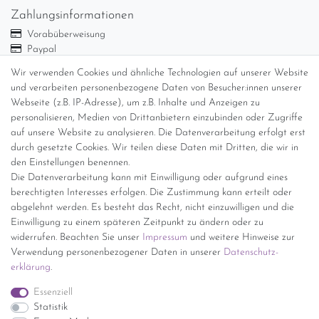
Zahlungsinformationen
Vorabüberweisung
Paypal
Abholung
Wir verwenden Cookies und ähnliche Technologien auf unserer Website
und verarbeiten personenbezogene Daten von Besucher:innen unserer
Versandinformationen
Webseite (z.B. IP-Adresse), um z.B. Inhalte und Anzeigen zu
personalisieren, Medien von Drittanbietern einzubinden oder Zugriffe
Versand per GLS (6,90 Euro) oder DHL (8,49 Euro ) inkl. MwSt.
auf unsere Website zu analysieren. Die Datenverarbeitung erfolgt erst
(innerhalb Deutschlands)
durch gesetzte Cookies. Wir teilen diese Daten mit Dritten, die wir in
den Einstellungen benennen.
kostenfreie Lieferung ab 150 Euro Warenwert (innerhalb
Die Datenverarbeitung kann mit Einwilligung oder aufgrund eines
Deutschlands)
berechtigten Interesses erfolgen. Die Zustimmung kann erteilt oder
Übersicht Internationale Versandkosten
abgelehnt werden. Es besteht das Recht, nicht einzuwilligen und die
Wir kaufen an
Einwilligung zu einem späteren Zeitpunkt zu ändern oder zu
widerrufen. Beachten Sie unser
Impressum
und weitere Hinweise zur
Sie haben zuviel Porzellan im Schrank? Gerne kaufen wir dieses an.
Verwendung personenbezogener Daten in unserer
Daten­schutz­
Einfach unverbindliches Angebot anfordern.
erklärung
.
*Endpreis inkl. MwSt. (Dieser Artikel unterliegt gem. § 25a
Essenziell
UStG der Differenzbesteuerung, ein Ausweis der
Statistik