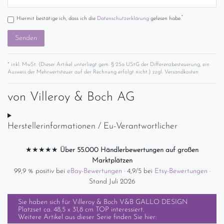
*
Hiermit bestätige ich, dass ich die
Daten­schutz­erklärung
gelesen habe.
Senden
* inkl. MwSt. (Dieser Artikel unterliegt gem. § 25a UStG der Differenzbesteuerung, ein
Ausweis der Mehrwertsteuer auf der Rechnung erfolgt nicht.) zzgl.
Versandkosten
von
Villeroy & Boch AG
Herstellerinformationen / Eu-Verantwortlicher
★★★★★
Über 55.000 Händlerbewertungen auf großen
Marktplätzen
99,9 % positiv bei
eBay-Bewertungen
· 4,9/5 bei
Etsy-Bewertungen
·
Stand Juli 2026
Sie haben sich für
Villeroy & Boch V&B GALLO DESIGN
Platzset ca. 48,5 x 31,8 cm TOP
interessiert.
Weitere Artikel aus dieser Serie finden Sie hier: