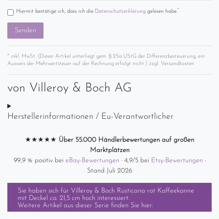
*
Hiermit bestätige ich, dass ich die
Daten­schutz­erklärung
gelesen habe.
Senden
* inkl. MwSt. (Dieser Artikel unterliegt gem. § 25a UStG der Differenzbesteuerung, ein
Ausweis der Mehrwertsteuer auf der Rechnung erfolgt nicht.) zzgl.
Versandkosten
von
Villeroy & Boch AG
Herstellerinformationen / Eu-Verantwortlicher
★★★★★
Über 55.000 Händlerbewertungen auf großen
Marktplätzen
99,9 % positiv bei
eBay-Bewertungen
· 4,9/5 bei
Etsy-Bewertungen
·
Stand Juli 2026
Sie haben sich für
Villeroy & Boch Rusticana rot Kaffeekanne
mit Deckel ca. 21,5 cm hoch
interessiert.
Weitere Artikel aus dieser Serie finden Sie hier: