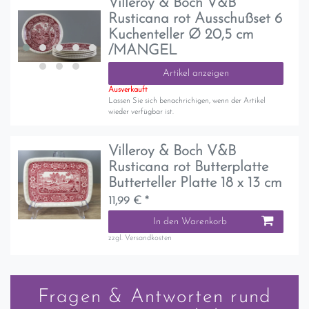
Villeroy & Boch V&B
Rusticana rot Ausschußset 6
Kuchenteller Ø 20,5 cm
/MANGEL
Artikel anzeigen
Ausverkauft
Lassen Sie sich benachrichigen, wenn der Artikel
wieder verfügbar ist.
Villeroy & Boch V&B
Rusticana rot Butterplatte
Butterteller Platte 18 x 13 cm
11,99 € *
In den Warenkorb
zzgl.
Versandkosten
Fragen & Antworten rund