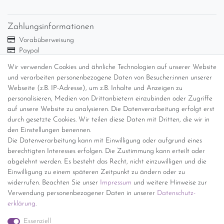
Zahlungsinformationen
Vorabüberweisung
Paypal
Abholung
Wir verwenden Cookies und ähnliche Technologien auf unserer Website
und verarbeiten personenbezogene Daten von Besucher:innen unserer
Versandinformationen
Webseite (z.B. IP-Adresse), um z.B. Inhalte und Anzeigen zu
personalisieren, Medien von Drittanbietern einzubinden oder Zugriffe
Versand per GLS (6,90 Euro) oder DHL (8,49 Euro ) inkl. MwSt.
auf unsere Website zu analysieren. Die Datenverarbeitung erfolgt erst
(innerhalb Deutschlands)
durch gesetzte Cookies. Wir teilen diese Daten mit Dritten, die wir in
den Einstellungen benennen.
kostenfreie Lieferung ab 150 Euro Warenwert (innerhalb
Die Datenverarbeitung kann mit Einwilligung oder aufgrund eines
Deutschlands)
berechtigten Interesses erfolgen. Die Zustimmung kann erteilt oder
Übersicht Internationale Versandkosten
abgelehnt werden. Es besteht das Recht, nicht einzuwilligen und die
Wir kaufen an
Einwilligung zu einem späteren Zeitpunkt zu ändern oder zu
widerrufen. Beachten Sie unser
Impressum
und weitere Hinweise zur
Sie haben zuviel Porzellan im Schrank? Gerne kaufen wir dieses an.
Verwendung personenbezogener Daten in unserer
Daten­schutz­
Einfach unverbindliches Angebot anfordern.
erklärung
.
*Endpreis inkl. MwSt. (Dieser Artikel unterliegt gem. § 25a
Essenziell