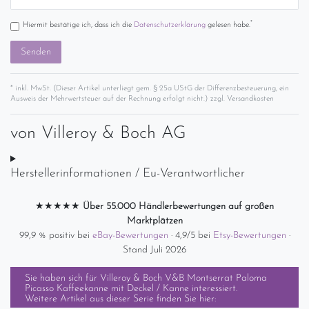
*
Hiermit bestätige ich, dass ich die
Daten­schutz­erklärung
gelesen habe.
Senden
* inkl. MwSt. (Dieser Artikel unterliegt gem. § 25a UStG der Differenzbesteuerung, ein
Ausweis der Mehrwertsteuer auf der Rechnung erfolgt nicht.) zzgl.
Versandkosten
von
Villeroy & Boch AG
Herstellerinformationen / Eu-Verantwortlicher
★★★★★
Über 55.000 Händlerbewertungen auf großen
Marktplätzen
99,9 % positiv bei
eBay-Bewertungen
· 4,9/5 bei
Etsy-Bewertungen
·
Stand Juli 2026
Sie haben sich für
Villeroy & Boch V&B Montserrat Paloma
Picasso Kaffeekanne mit Deckel / Kanne
interessiert.
Weitere Artikel aus dieser Serie finden Sie hier: