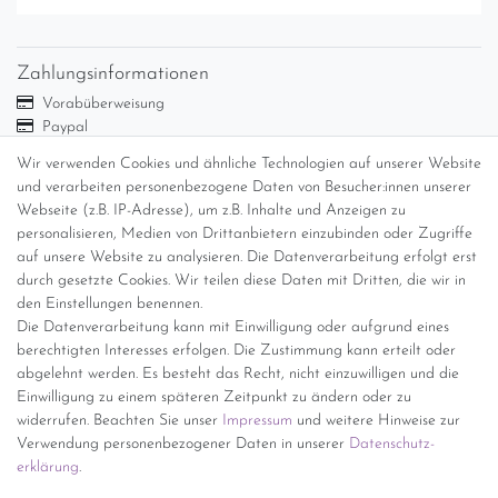
Zahlungsinformationen
Vorabüberweisung
Paypal
Abholung
Wir verwenden Cookies und ähnliche Technologien auf unserer Website
und verarbeiten personenbezogene Daten von Besucher:innen unserer
Versandinformationen
Webseite (z.B. IP-Adresse), um z.B. Inhalte und Anzeigen zu
personalisieren, Medien von Drittanbietern einzubinden oder Zugriffe
Versand per GLS (6,90 Euro) oder DHL (8,49 Euro ) inkl. MwSt.
auf unsere Website zu analysieren. Die Datenverarbeitung erfolgt erst
(innerhalb Deutschlands)
durch gesetzte Cookies. Wir teilen diese Daten mit Dritten, die wir in
den Einstellungen benennen.
kostenfreie Lieferung ab 150 Euro Warenwert (innerhalb
Die Datenverarbeitung kann mit Einwilligung oder aufgrund eines
Deutschlands)
berechtigten Interesses erfolgen. Die Zustimmung kann erteilt oder
Übersicht Internationale Versandkosten
abgelehnt werden. Es besteht das Recht, nicht einzuwilligen und die
Wir kaufen an
Einwilligung zu einem späteren Zeitpunkt zu ändern oder zu
widerrufen. Beachten Sie unser
Impressum
und weitere Hinweise zur
Sie haben zuviel Porzellan im Schrank? Gerne kaufen wir dieses an.
Verwendung personenbezogener Daten in unserer
Daten­schutz­
Einfach unverbindliches Angebot anfordern.
erklärung
.