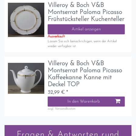
Villeroy & Boch V&B
Montserrat Paloma Picasso
Frühstücksteller Kuchenteller
Artikel anzeigen
Ausverkauft
Lassen Sie sich benachrichigen, wenn der Artikel
wieder verfügbar ist.
Villeroy & Boch V&B
Montserrat Paloma Picasso
Kaffeekanne Kanne mit
Deckel TOP
32,99 € *
In den Warenkorb
zzgl.
Versandkosten
Fragen & Antworten rund