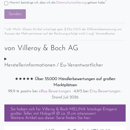
*
Hiermit bestätige ich, dass ich die
Daten­schutz­erklärung
gelesen habe.
Senden
* inkl. MwSt. (Dieser Artikel unterliegt gem. § 25a UStG der Differenzbesteuerung, ein
Ausweis der Mehrwertsteuer auf der Rechnung erfolgt nicht.) zzgl.
Versandkosten
von
Villeroy & Boch AG
Herstellerinformationen / Eu-Verantwortlicher
★★★★★
Über 55.000 Händlerbewertungen auf großen
Marktplätzen
99,9 % positiv bei
eBay-Bewertungen
· 4,9/5 bei
Etsy-Bewertungen
·
Stand Juli 2026
Sie haben sich für
Villeroy & Boch MELINA 1stöckige Etagere
großer Teller mit Holzgriff Ø ca. 31 cm
interessiert.
Weitere Artikel aus dieser Serie finden Sie hier: