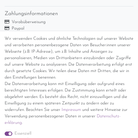
Zahlungsinformationen
Vorabüberweisung
Paypal
Abholung
Wir verwenden Cookies und ähnliche Technologien auf unserer Website
Versandinformationen
und verarbeiten personenbezogene Daten von Besucher:innen unserer
Webseite (z.B. IP-Adresse), um z.B. Inhalte und Anzeigen zu
personalisieren, Medien von Drittanbietern einzubinden oder Zugriffe
Versand per GLS (6,90 Euro) oder DHL (8,49 Euro ) inkl. MwSt.
auf unsere Website zu analysieren. Die Datenverarbeitung erfolgt erst
(innerhalb Deutschlands)
durch gesetzte Cookies. Wir teilen diese Daten mit Dritten, die wir in
den Einstellungen benennen.
kostenfreie Lieferung ab 150 Euro Warenwert (innerhalb
Die Datenverarbeitung kann mit Einwilligung oder aufgrund eines
Deutschlands)
berechtigten Interesses erfolgen. Die Zustimmung kann erteilt oder
Übersicht Internationale Versandkosten
abgelehnt werden. Es besteht das Recht, nicht einzuwilligen und die
Wir kaufen an
Einwilligung zu einem späteren Zeitpunkt zu ändern oder zu
widerrufen. Beachten Sie unser
Impressum
und weitere Hinweise zur
Sie haben zuviel Porzellan im Schrank? Gerne kaufen wir dieses an.
Verwendung personenbezogener Daten in unserer
Daten­schutz­
Einfach unverbindliches Angebot anfordern.
erklärung
.
*Endpreis inkl. MwSt. (Dieser Artikel unterliegt gem. § 25a
Essenziell