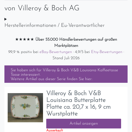
von
Villeroy & Boch AG
Herstellerinformationen / Eu-Verantwortlicher
★★★★★
Über 55.000 Händlerbewertungen auf großen
Marktplätzen
99,9 % positiv bei
eBay-Bewertungen
· 4,9/5 bei
Etsy-Bewertungen
·
Stand Juli 2026
Sie haben sich für
Villeroy & Boch V&B Louisiana Kaffeetasse
Tasse
interessiert.
Weitere Artikel aus dieser Serie finden Sie hier:
Villeroy & Boch V&B
Louisiana Butterplatte
Platte ca. 20,7 x 16, 9 cm
Wurstplatte
Artikel anzeigen
Ausverkauft