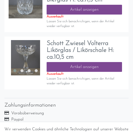
Artikel anzeigen
Ausverkauft
Lassen Sie sich benachrichigen, wenn der Artikel
wieder verfügbar ist.
Schott Zwiesel Volterra
Likörglas / Likörschale H:
ca.10,5 cm
Artikel anzeigen
Ausverkauft
Lassen Sie sich benachrichigen, wenn der Artikel
wieder verfügbar ist.
Zahlungsinformationen
Vorabüberweisung
Paypal
Abholung
Wir verwenden Cookies und ähnliche Technologien auf unserer Website