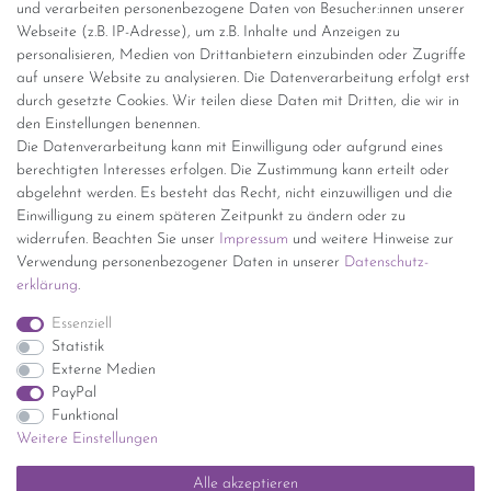
Versandinformationen
und verarbeiten personenbezogene Daten von Besucher:innen unserer
Webseite (z.B. IP-Adresse), um z.B. Inhalte und Anzeigen zu
personalisieren, Medien von Drittanbietern einzubinden oder Zugriffe
Versand per GLS (6,90 Euro) oder DHL (8,49 Euro ) inkl. MwSt.
auf unsere Website zu analysieren. Die Datenverarbeitung erfolgt erst
(innerhalb Deutschlands)
durch gesetzte Cookies. Wir teilen diese Daten mit Dritten, die wir in
den Einstellungen benennen.
kostenfreie Lieferung ab 150 Euro Warenwert (innerhalb
Die Datenverarbeitung kann mit Einwilligung oder aufgrund eines
Deutschlands)
berechtigten Interesses erfolgen. Die Zustimmung kann erteilt oder
Übersicht Internationale Versandkosten
abgelehnt werden. Es besteht das Recht, nicht einzuwilligen und die
Wir kaufen an
Einwilligung zu einem späteren Zeitpunkt zu ändern oder zu
widerrufen. Beachten Sie unser
Impressum
und weitere Hinweise zur
Sie haben zuviel Porzellan im Schrank? Gerne kaufen wir dieses an.
Verwendung personenbezogener Daten in unserer
Daten­schutz­
Einfach unverbindliches Angebot anfordern.
erklärung
.
*Endpreis inkl. MwSt. (Dieser Artikel unterliegt gem. § 25a
Essenziell
UStG der Differenzbesteuerung, ein Ausweis der
Statistik
Mehrwertsteuer auf der Rechnung erfolgt nicht.)
Externe Medien
PayPal
Funktional
Weitere Einstellungen
Impressum
Daten­schutz­erklärung
AGB
Widerrufs­recht
Alle akzeptieren