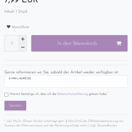
7,99 EUR
Inhalt
1
Stück
Wunschliste
In den Warenkorb
Gerne informieren wir Sie, sobald der Artikel wieder verfügbar ist.
E-MAIL-ADRESSE
*
Hiermit bestätige ich, dass ich die
Daten­schutz­erklärung
gelesen habe.
Senden
* inkl. MwSt. (Dieser Artikel unterliegt gem. § 25a UStG der Differenzbesteuerung, ein
Ausweis der Mehrwertsteuer auf der Rechnung erfolgt nicht.) zzgl.
Versandkosten