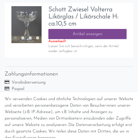
Schott Zwiesel Volterra
Likörglas / Likörschale H:
ca.10,5 cm
Artikel anzeigen
Ausverkauft
Lassen Sie sich benachrichigen, wenn der Artikel
wieder verfügbar ist.
Zahlungsinformationen
Vorabüberweisung
Paypal
Abholung
Wir verwenden Cookies und ähnliche Technologien auf unserer Website
Versandinformationen
und verarbeiten personenbezogene Daten von Besucher:innen unserer
Webseite (z.B. IP-Adresse), um z.B. Inhalte und Anzeigen zu
personalisieren, Medien von Drittanbietern einzubinden oder Zugriffe
Versand per GLS (6,90 Euro) oder DHL (8,49 Euro ) inkl. MwSt.
auf unsere Website zu analysieren. Die Datenverarbeitung erfolgt erst
(innerhalb Deutschlands)
durch gesetzte Cookies. Wir teilen diese Daten mit Dritten, die wir in
den Einstellungen benennen.