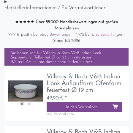
Herstellerinformationen / Eu-Verantwortlicher
★★★★★
Über 55.000 Händlerbewertungen auf großen
Marktplätzen
99,9 % positiv bei
eBay-Bewertungen
· 4,9/5 bei
Etsy-Bewertungen
·
Stand Juli 2026
Sie haben sich für
Villeroy & Boch V&B Indian Look
Suppenteller Teller tief Ø ca. 23 cm
interessiert.
Weitere Artikel aus dieser Serie finden Sie hier:
Villeroy & Boch V&B Indian
Look Auflaufform Ofenform
feuerfest Ø 19 cm
49,90 € *
In den Warenkorb
zzgl.
Versandkosten
Villeroy & Boch V&B Indian