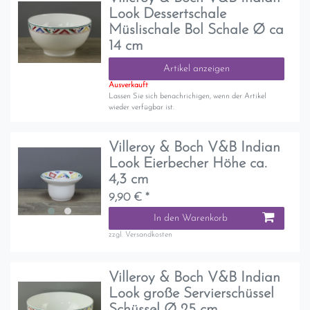
Look Dessertschale
Müslischale Bol Schale Ø ca
14 cm
Artikel anzeigen
Ausverkauft
Lassen Sie sich benachrichigen, wenn der Artikel
wieder verfügbar ist.
Villeroy & Boch V&B Indian
Look Eierbecher Höhe ca.
4,3 cm
9,90 € *
In den Warenkorb
zzgl.
Versandkosten
Villeroy & Boch V&B Indian
Look große Servierschüssel
Schüssel Ø 25 cm