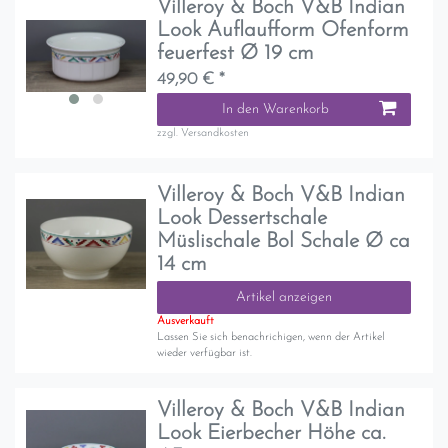
Villeroy & Boch V&B Indian
Look Auflaufform Ofenform
feuerfest Ø 19 cm
49,90 € *
In den Warenkorb
zzgl.
Versandkosten
Villeroy & Boch V&B Indian
Look Dessertschale
Müslischale Bol Schale Ø ca
14 cm
Artikel anzeigen
Ausverkauft
Lassen Sie sich benachrichigen, wenn der Artikel
wieder verfügbar ist.
Villeroy & Boch V&B Indian
Look Eierbecher Höhe ca.