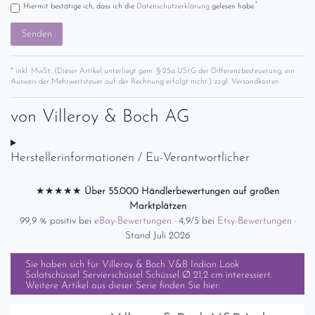
*
Hiermit bestätige ich, dass ich die
Daten­schutz­erklärung
gelesen habe.
Senden
* inkl. MwSt. (Dieser Artikel unterliegt gem. § 25a UStG der Differenzbesteuerung, ein
Ausweis der Mehrwertsteuer auf der Rechnung erfolgt nicht.) zzgl.
Versandkosten
von
Villeroy & Boch AG
Herstellerinformationen / Eu-Verantwortlicher
★★★★★
Über 55.000 Händlerbewertungen auf großen
Marktplätzen
99,9 % positiv bei
eBay-Bewertungen
· 4,9/5 bei
Etsy-Bewertungen
·
Stand Juli 2026
Sie haben sich für
Villeroy & Boch V&B Indian Look
Salatschüssel Servierschüssel Schüssel Ø 21,2 cm
interessiert.
Weitere Artikel aus dieser Serie finden Sie hier: