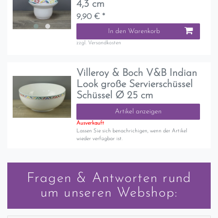
4,3 cm
9,90 € *
In den Warenkorb
zzgl.
Versandkosten
Villeroy & Boch V&B Indian
Look große Servierschüssel
Schüssel Ø 25 cm
Artikel anzeigen
Ausverkauft
Lassen Sie sich benachrichigen, wenn der Artikel
wieder verfügbar ist.
Fragen & Antworten rund
um unseren Webshop: