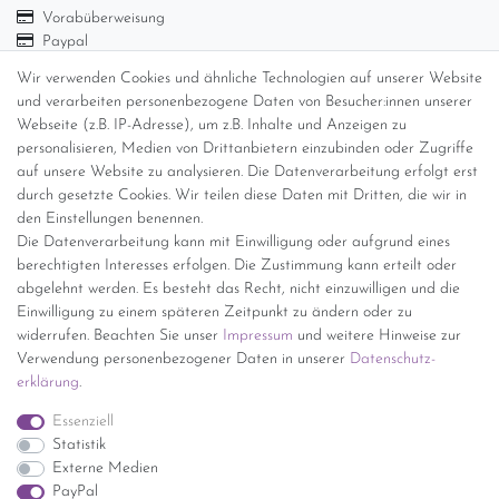
Vorabüberweisung
Paypal
Abholung
Wir verwenden Cookies und ähnliche Technologien auf unserer Website
Versandinformationen
und verarbeiten personenbezogene Daten von Besucher:innen unserer
Webseite (z.B. IP-Adresse), um z.B. Inhalte und Anzeigen zu
personalisieren, Medien von Drittanbietern einzubinden oder Zugriffe
Versand per GLS (6,90 Euro) oder DHL (8,49 Euro ) inkl. MwSt.
auf unsere Website zu analysieren. Die Datenverarbeitung erfolgt erst
(innerhalb Deutschlands)
durch gesetzte Cookies. Wir teilen diese Daten mit Dritten, die wir in
den Einstellungen benennen.
kostenfreie Lieferung ab 150 Euro Warenwert (innerhalb
Die Datenverarbeitung kann mit Einwilligung oder aufgrund eines
Deutschlands)
berechtigten Interesses erfolgen. Die Zustimmung kann erteilt oder
Übersicht Internationale Versandkosten
abgelehnt werden. Es besteht das Recht, nicht einzuwilligen und die
Wir kaufen an
Einwilligung zu einem späteren Zeitpunkt zu ändern oder zu
widerrufen. Beachten Sie unser
Impressum
und weitere Hinweise zur
Sie haben zuviel Porzellan im Schrank? Gerne kaufen wir dieses an.
Verwendung personenbezogener Daten in unserer
Daten­schutz­
Einfach unverbindliches Angebot anfordern.
erklärung
.
*Endpreis inkl. MwSt. (Dieser Artikel unterliegt gem. § 25a
Essenziell
UStG der Differenzbesteuerung, ein Ausweis der
Statistik
Mehrwertsteuer auf der Rechnung erfolgt nicht.)
Externe Medien
PayPal