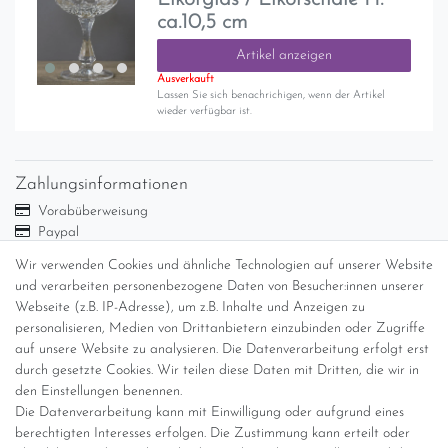
ca.10,5 cm
Artikel anzeigen
Ausverkauft
Lassen Sie sich benachrichigen, wenn der Artikel
wieder verfügbar ist.
Zahlungsinformationen
Vorabüberweisung
Paypal
Abholung
Wir verwenden Cookies und ähnliche Technologien auf unserer Website
und verarbeiten personenbezogene Daten von Besucher:innen unserer
Versandinformationen
Webseite (z.B. IP-Adresse), um z.B. Inhalte und Anzeigen zu
personalisieren, Medien von Drittanbietern einzubinden oder Zugriffe
Versand per GLS (6,90 Euro) oder DHL (8,49 Euro ) inkl. MwSt.
auf unsere Website zu analysieren. Die Datenverarbeitung erfolgt erst
(innerhalb Deutschlands)
durch gesetzte Cookies. Wir teilen diese Daten mit Dritten, die wir in
den Einstellungen benennen.
kostenfreie Lieferung ab 150 Euro Warenwert (innerhalb
Die Datenverarbeitung kann mit Einwilligung oder aufgrund eines
Deutschlands)
berechtigten Interesses erfolgen. Die Zustimmung kann erteilt oder
Übersicht Internationale Versandkosten