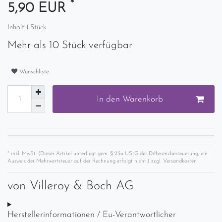
*
5,90 EUR
Inhalt
1
Stück
Mehr als 10 Stück verfügbar
Wunschliste
In den Warenkorb
* inkl. MwSt. (Dieser Artikel unterliegt gem. § 25a UStG der Differenzbesteuerung, ein
Ausweis der Mehrwertsteuer auf der Rechnung erfolgt nicht.) zzgl.
Versandkosten
von
Villeroy & Boch AG
Herstellerinformationen / Eu-Verantwortlicher