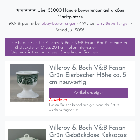
★★★★★
Über 55.000 Händlerbewertungen auf großen
Marktplätzen
99,9 % positiv bei
eBay-Bewertungen
· 4,9/5 bei
Etsy-Bewertungen
·
Stand Juli 2026
Sie haben sich für
Villeroy & Boch V&B Fasan Rot Kuchenteller
Frühstücksteller Ø ca. 20,1 cm Teller
interessiert.
Weitere Artikel aus dieser Serie finden Sie hier:
Villeroy & Boch V&B Fasan
Grün Eierbecher Höhe ca. 5
cm neuwertig
Artikel anzeigen
Ausverkauft
Lassen Sie sich benachrichigen, wenn der Artikel
wieder verfügbar ist.
Villeroy & Boch V&B Fasan
Grün Gebäckdose Keksdose