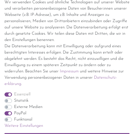
Wir verwenden Cookies und ähnliche Technologien auf unserer Website
Versandinformationen
und verarbeiten personenbezogene Daten von Besucher:innen unserer
Webseite (z.B. IP-Adresse), um z.B. Inhalte und Anzeigen zu
personalisieren, Medien von Drittanbietern einzubinden oder Zugriffe
Versand per GLS (6,90 Euro) oder DHL (8,49 Euro ) inkl. MwSt.
auf unsere Website zu analysieren. Die Datenverarbeitung erfolgt erst
(innerhalb Deutschlands)
durch gesetzte Cookies. Wir teilen diese Daten mit Dritten, die wir in
den Einstellungen benennen.
kostenfreie Lieferung ab 150 Euro Warenwert (innerhalb
Die Datenverarbeitung kann mit Einwilligung oder aufgrund eines
Deutschlands)
berechtigten Interesses erfolgen. Die Zustimmung kann erteilt oder
Übersicht Internationale Versandkosten
abgelehnt werden. Es besteht das Recht, nicht einzuwilligen und die
Wir kaufen an
Einwilligung zu einem späteren Zeitpunkt zu ändern oder zu
widerrufen. Beachten Sie unser
Impressum
und weitere Hinweise zur
Sie haben zuviel Porzellan im Schrank? Gerne kaufen wir dieses an.
Verwendung personenbezogener Daten in unserer
Daten­schutz­
Einfach unverbindliches Angebot anfordern.
erklärung
.
*Endpreis inkl. MwSt. (Dieser Artikel unterliegt gem. § 25a
Essenziell
UStG der Differenzbesteuerung, ein Ausweis der
Statistik
Mehrwertsteuer auf der Rechnung erfolgt nicht.)
Externe Medien
PayPal
Funktional
Weitere Einstellungen
Impressum
Daten­schutz­erklärung
AGB
Widerrufs­recht