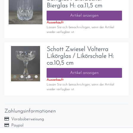
Bierglas H: ca.11,5 cm
Artikel anzeigen
Ausverkauft
Lassen Sie sich benachrichigen, wenn der Artikel
wieder verfügbar ist.
Schott Zwiesel Volterra
Likörglas / Likörschale H:
ca.10,5 cm
Artikel anzeigen
Ausverkauft
Lassen Sie sich benachrichigen, wenn der Artikel
wieder verfügbar ist.
Zahlungsinformationen
Vorabüberweisung
Paypal
Abholung