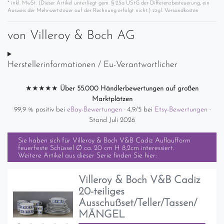
* inkl. MwSt. (Dieser Artikel unterliegt gem. § 25a UStG der Differenzbesteuerung, ein
Ausweis der Mehrwertsteuer auf der Rechnung erfolgt nicht.) zzgl.
Versandkosten
von
Villeroy & Boch AG
Herstellerinformationen / Eu-Verantwortlicher
★★★★★
Über 55.000 Händlerbewertungen auf großen
Marktplätzen
99,9 % positiv bei
eBay-Bewertungen
· 4,9/5 bei
Etsy-Bewertungen
·
Stand Juli 2026
Sie haben sich für
Villeroy & Boch V&B Cadiz Auflaufform
feuerfeste Schüssel Ø ca. 20 cm H 8,2cm
interessiert.
Weitere Artikel aus dieser Serie finden Sie hier:
Villeroy & Boch V&B Cadiz
20-teiliges
Ausschußset/Teller/Tassen/
MÄNGEL