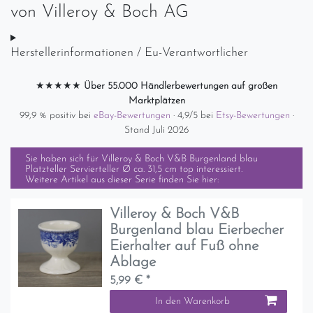
von
Villeroy & Boch AG
Herstellerinformationen / Eu-Verantwortlicher
★★★★★
Über 55.000 Händlerbewertungen auf großen
Marktplätzen
99,9 % positiv bei
eBay-Bewertungen
· 4,9/5 bei
Etsy-Bewertungen
·
Stand Juli 2026
Sie haben sich für
Villeroy & Boch V&B Burgenland blau
Platzteller Servierteller Ø ca. 31,5 cm top
interessiert.
Weitere Artikel aus dieser Serie finden Sie hier:
Villeroy & Boch V&B
Burgenland blau Eierbecher
Eierhalter auf Fuß ohne
Ablage
5,99 € *
In den Warenkorb