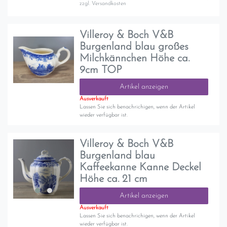
zzgl.
Versandkosten
Villeroy & Boch V&B
Burgenland blau großes
Milchkännchen Höhe ca.
9cm TOP
Artikel anzeigen
Ausverkauft
Lassen Sie sich benachrichigen, wenn der Artikel
wieder verfügbar ist.
Villeroy & Boch V&B
Burgenland blau
Kaffeekanne Kanne Deckel
Höhe ca. 21 cm
Artikel anzeigen
Ausverkauft
Lassen Sie sich benachrichigen, wenn der Artikel
wieder verfügbar ist.