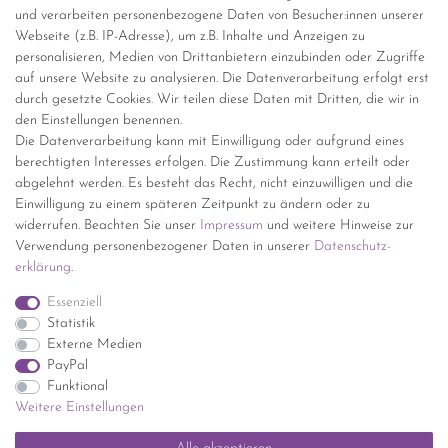
und verarbeiten personenbezogene Daten von Besucher:innen unserer
Versandinformationen
Webseite (z.B. IP-Adresse), um z.B. Inhalte und Anzeigen zu
personalisieren, Medien von Drittanbietern einzubinden oder Zugriffe
Versand per GLS (6,90 Euro) oder DHL (8,49 Euro ) inkl. MwSt.
auf unsere Website zu analysieren. Die Datenverarbeitung erfolgt erst
(innerhalb Deutschlands)
durch gesetzte Cookies. Wir teilen diese Daten mit Dritten, die wir in
den Einstellungen benennen.
kostenfreie Lieferung ab 150 Euro Warenwert (innerhalb
Die Datenverarbeitung kann mit Einwilligung oder aufgrund eines
Deutschlands)
berechtigten Interesses erfolgen. Die Zustimmung kann erteilt oder
Übersicht Internationale Versandkosten
abgelehnt werden. Es besteht das Recht, nicht einzuwilligen und die
Wir kaufen an
Einwilligung zu einem späteren Zeitpunkt zu ändern oder zu
widerrufen. Beachten Sie unser
Impressum
und weitere Hinweise zur
Sie haben zuviel Porzellan im Schrank? Gerne kaufen wir dieses an.
Verwendung personenbezogener Daten in unserer
Daten­schutz­
Einfach unverbindliches Angebot anfordern.
erklärung
.
*Endpreis inkl. MwSt. (Dieser Artikel unterliegt gem. § 25a
Essenziell
UStG der Differenzbesteuerung, ein Ausweis der
Statistik
Mehrwertsteuer auf der Rechnung erfolgt nicht.)
Externe Medien
PayPal
Funktional
Weitere Einstellungen
Impressum
Daten­schutz­erklärung
AGB
Widerrufs­recht