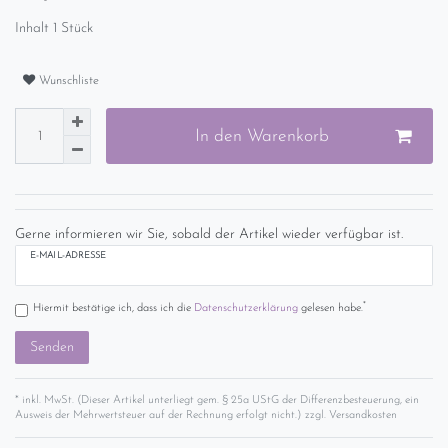
Inhalt
1
Stück
Wunschliste
In den Warenkorb
Gerne informieren wir Sie, sobald der Artikel wieder verfügbar ist.
E-MAIL-ADRESSE
*
Hiermit bestätige ich, dass ich die
Daten­schutz­erklärung
gelesen habe.
Senden
* inkl. MwSt. (Dieser Artikel unterliegt gem. § 25a UStG der Differenzbesteuerung, ein
Ausweis der Mehrwertsteuer auf der Rechnung erfolgt nicht.) zzgl.
Versandkosten