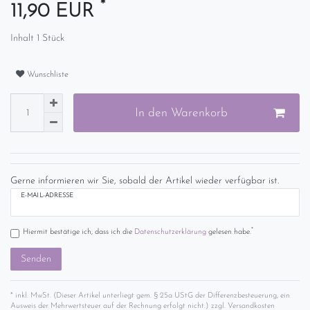
*
11,90 EUR
Inhalt
1
Stück
Wunschliste
In den Warenkorb
Gerne informieren wir Sie, sobald der Artikel wieder verfügbar ist.
E-MAIL-ADRESSE
*
Hiermit bestätige ich, dass ich die
Daten­schutz­erklärung
gelesen habe.
Senden
* inkl. MwSt. (Dieser Artikel unterliegt gem. § 25a UStG der Differenzbesteuerung, ein
Ausweis der Mehrwertsteuer auf der Rechnung erfolgt nicht.) zzgl.
Versandkosten