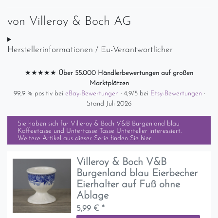
von
Villeroy & Boch AG
Herstellerinformationen / Eu-Verantwortlicher
★★★★★
Über 55.000 Händlerbewertungen auf großen
Marktplätzen
99,9 % positiv bei
eBay-Bewertungen
· 4,9/5 bei
Etsy-Bewertungen
·
Stand Juli 2026
Sie haben sich für
Villeroy & Boch V&B Burgenland blau
Kaffeetasse und Untertasse Tasse Unterteller
interessiert.
Weitere Artikel aus dieser Serie finden Sie hier:
Villeroy & Boch V&B
Burgenland blau Eierbecher
Eierhalter auf Fuß ohne
Ablage
5,99 € *