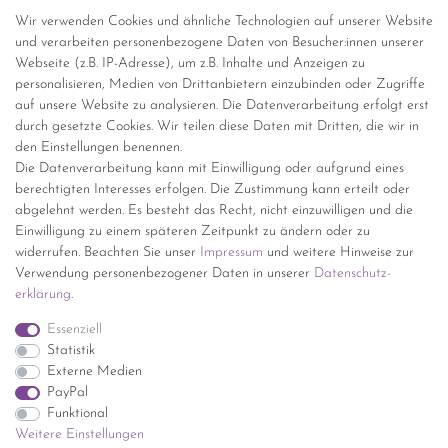
Abholung
Wir verwenden Cookies und ähnliche Technologien auf unserer Website
und verarbeiten personenbezogene Daten von Besucher:innen unserer
Versandinformationen
Webseite (z.B. IP-Adresse), um z.B. Inhalte und Anzeigen zu
personalisieren, Medien von Drittanbietern einzubinden oder Zugriffe
Versand per GLS (6,90 Euro) oder DHL (8,49 Euro ) inkl. MwSt.
auf unsere Website zu analysieren. Die Datenverarbeitung erfolgt erst
(innerhalb Deutschlands)
durch gesetzte Cookies. Wir teilen diese Daten mit Dritten, die wir in
den Einstellungen benennen.
kostenfreie Lieferung ab 150 Euro Warenwert (innerhalb
Die Datenverarbeitung kann mit Einwilligung oder aufgrund eines
Deutschlands)
berechtigten Interesses erfolgen. Die Zustimmung kann erteilt oder
Übersicht Internationale Versandkosten
abgelehnt werden. Es besteht das Recht, nicht einzuwilligen und die
Wir kaufen an
Einwilligung zu einem späteren Zeitpunkt zu ändern oder zu
widerrufen. Beachten Sie unser
Impressum
und weitere Hinweise zur
Sie haben zuviel Porzellan im Schrank? Gerne kaufen wir dieses an.
Verwendung personenbezogener Daten in unserer
Daten­schutz­
Einfach unverbindliches Angebot anfordern.
erklärung
.
*Endpreis inkl. MwSt. (Dieser Artikel unterliegt gem. § 25a
Essenziell
UStG der Differenzbesteuerung, ein Ausweis der
Statistik
Mehrwertsteuer auf der Rechnung erfolgt nicht.)
Externe Medien
PayPal
Funktional
Weitere Einstellungen
Impressum
Daten­schutz­erklärung
AGB
Widerrufs­recht