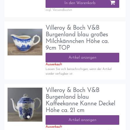
In den Warenkorb
zzgl.
Versandkosten
Villeroy & Boch V&B
Burgenland blau großes
Milchkännchen Höhe ca.
9cm TOP
Artikel anzeigen
Ausverkauft
Lassen Sie sich benachrichigen, wenn der Artikel
wieder verfügbar ist.
Villeroy & Boch V&B
Burgenland blau
Kaffeekanne Kanne Deckel
Höhe ca. 21 cm
Artikel anzeigen
Ausverkauft