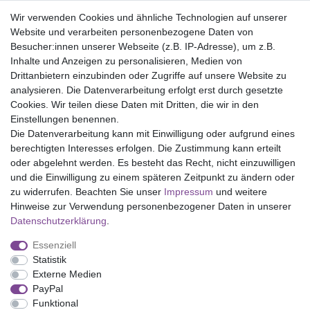
Paypal
Wir verwenden Cookies und ähnliche Technologien auf unserer
Abholung
Website und verarbeiten personenbezogene Daten von
Versandinformationen
Besucher:innen unserer Webseite (z.B. IP-Adresse), um z.B.
Inhalte und Anzeigen zu personalisieren, Medien von
Drittanbietern einzubinden oder Zugriffe auf unsere Website zu
Versand per GLS (6,90 Euro) oder DHL (8,49 Euro ) inkl. MwSt.
analysieren. Die Datenverarbeitung erfolgt erst durch gesetzte
(innerhalb Deutschlands)
Cookies. Wir teilen diese Daten mit Dritten, die wir in den
Einstellungen benennen.
kostenfreie Lieferung ab 150 Euro Warenwert (innerhalb
Die Datenverarbeitung kann mit Einwilligung oder aufgrund eines
Deutschlands)
berechtigten Interesses erfolgen. Die Zustimmung kann erteilt
Übersicht Internationale Versandkosten
oder abgelehnt werden. Es besteht das Recht, nicht einzuwilligen
Wir kaufen an
und die Einwilligung zu einem späteren Zeitpunkt zu ändern oder
zu widerrufen. Beachten Sie unser
Impressum
und weitere
Sie haben zuviel Porzellan im Schrank? Gerne kaufen wir dieses
Hinweise zur Verwendung personenbezogener Daten in unserer
an. Einfach unverbindliches Angebot anfordern.
Daten­schutz­erklärung
.
*Endpreis inkl. MwSt. (Dieser Artikel unterliegt gem. § 25a
Essenziell
UStG der Differenzbesteuerung, ein Ausweis der
Statistik
Mehrwertsteuer auf der Rechnung erfolgt nicht.)
Externe Medien
PayPal
Funktional