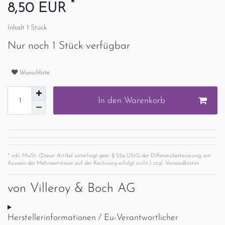
*
8,50 EUR
Inhalt
1
Stück
Nur noch 1 Stück verfügbar
Wunschliste
In den Warenkorb
* inkl. MwSt. (Dieser Artikel unterliegt gem. § 25a UStG der Differenzbesteuerung, ein
Ausweis der Mehrwertsteuer auf der Rechnung erfolgt nicht.) zzgl.
Versandkosten
von
Villeroy & Boch AG
Herstellerinformationen / Eu-Verantwortlicher