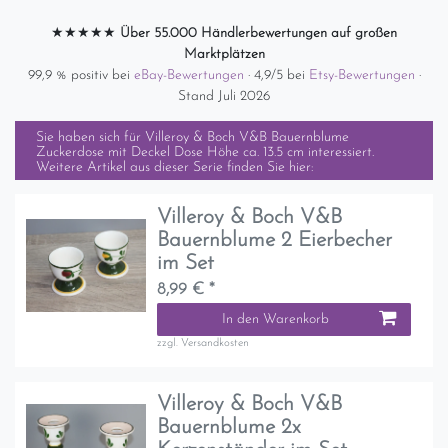
★★★★★
Über 55.000 Händlerbewertungen auf großen
Marktplätzen
99,9 % positiv bei
eBay-Bewertungen
· 4,9/5 bei
Etsy-Bewertungen
·
Stand Juli 2026
Sie haben sich für
Villeroy & Boch V&B Bauernblume
Zuckerdose mit Deckel Dose Höhe ca. 13.5 cm
interessiert.
Weitere Artikel aus dieser Serie finden Sie hier:
Villeroy & Boch V&B
Bauernblume 2 Eierbecher
im Set
8,99 € *
In den Warenkorb
zzgl.
Versandkosten
Villeroy & Boch V&B
Bauernblume 2x