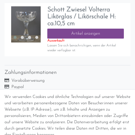
Schott Zwiesel Volterra
Likörglas / Likörschale H:
ca.10,5 cm
Artikel anzeigen
Ausverkauft
Lassen Sie sich benachrichigen, wenn der Artikel
wieder verfügbar ist.
Zahlungsinformationen
Vorabüberweisung
Paypal
Abholung
Wir verwenden Cookies und ähnliche Technologien auf unserer Website
und verarbeiten personenbezogene Daten von Besucher:innen unserer
Versandinformationen
Webseite (z.B. IP-Adresse), um z.B. Inhalte und Anzeigen zu
personalisieren, Medien von Drittanbietern einzubinden oder Zugriffe
Versand per GLS (6,90 Euro) oder DHL (8,49 Euro ) inkl. MwSt.
auf unsere Website zu analysieren. Die Datenverarbeitung erfolgt erst
(innerhalb Deutschlands)
durch gesetzte Cookies. Wir teilen diese Daten mit Dritten, die wir in
den Einstellungen benennen.