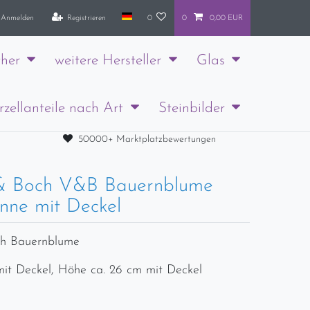
Anmelden
Registrieren
0
0
0,00 EUR
her
weitere Hersteller
Glas
rzellanteile nach Art
Steinbilder
50000+ Marktplatzbewertungen
 & Boch V&B Bauernblume
nne mit Deckel
ch Bauernblume
it Deckel, Höhe ca. 26 cm mit Deckel