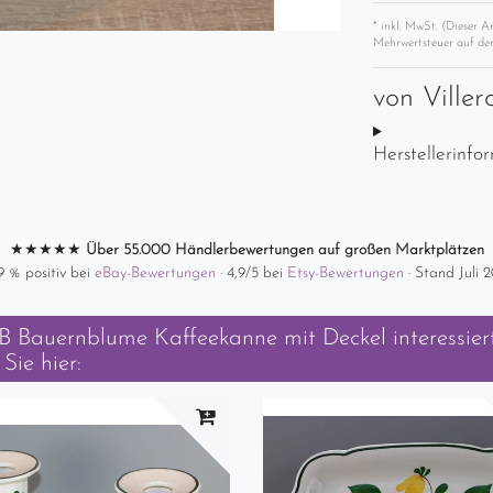
* inkl. MwSt. (Dieser A
Mehrwertsteuer auf der
von
Ville
Herstellerinfo
★★★★★
Über 55.000 Händlerbewertungen auf großen Marktplätzen
9 % positiv bei
eBay-Bewertungen
· 4,9/5 bei
Etsy-Bewertungen
· Stand Juli 
&B Bauernblume Kaffeekanne mit Deckel
interessiert
Sie hier: