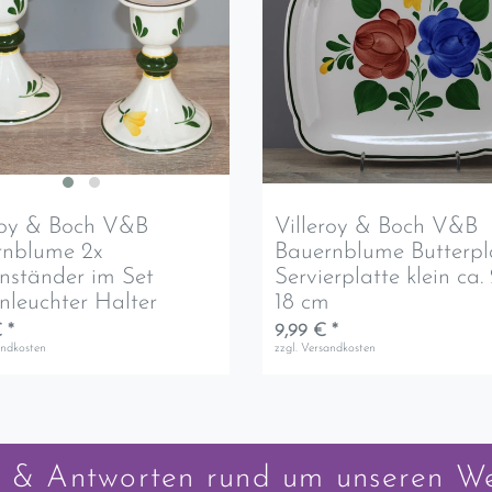
roy & Boch V&B
Villeroy & Boch V&B
rnblume 2x
Bauernblume Butterpl
nständer im Set
Servierplatte klein ca.
nleuchter Halter
18 cm
 *
9,99 € *
andkosten
zzgl.
Versandkosten
 & Antworten rund um unseren W