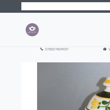
07822/7809027
V