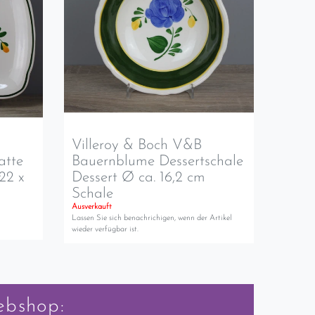
Villeroy & Boch V&B
atte
Bauernblume Dessertschale
 22 x
Dessert Ø ca. 16,2 cm
Schale
Ausverkauft
Lassen Sie sich benachrichigen, wenn der Artikel
wieder verfügbar ist.
ebshop: