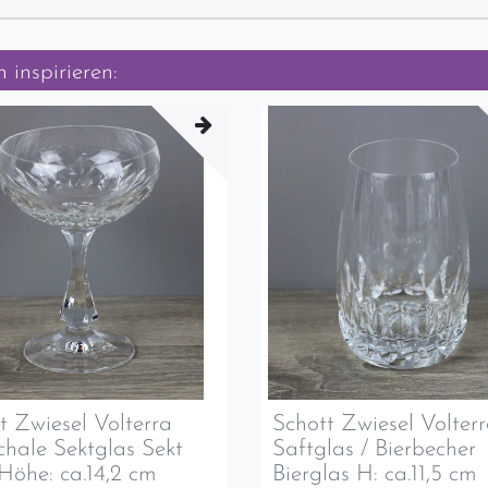
 inspirieren:
t Zwiesel Volterra
Schott Zwiesel Volter
chale Sektglas Sekt
Saftglas / Bierbecher
Höhe: ca.14,2 cm
Bierglas H: ca.11,5 cm