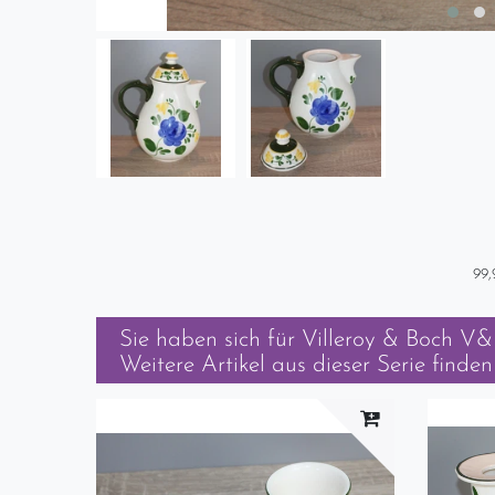
99,
Sie haben sich für
Villeroy & Boch V
Weitere Artikel aus dieser Serie finden 