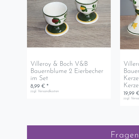
Villeroy & Boch V&B
Ville
Bauernblume 2 Eierbecher
Baue
im Set
Kerze
Kerze
8,99 € *
zzgl.
Versandkosten
19,99 €
zzgl.
Vers
Fragen