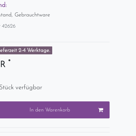
nd:
stand, Gebrauchtware
r
42626
eferzeit 2-4 Werktage.
*
UR
Stück verfügbar
In den Warenkorb