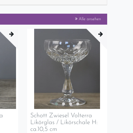
Alle ansehen
ra
Schott Zwiesel Volterra
Likörglas / Likörschale H:
ca.10,5 cm