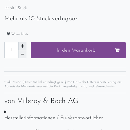
Inhalt
1
Stück
Mehr als 10 Stück verfügbar
Wunschliste
In den Warenkorb
* inkl. MwSt. (Dieser Artikel unterliegt gem. § 25a UStG der Differenzbesteuerung, ein
Ausweis der Mehrwertsteuer auf der Rechnung erfolgt nicht.) zzgl.
Versandkosten
von
Villeroy & Boch AG
Herstellerinformationen / Eu-Verantwortlicher