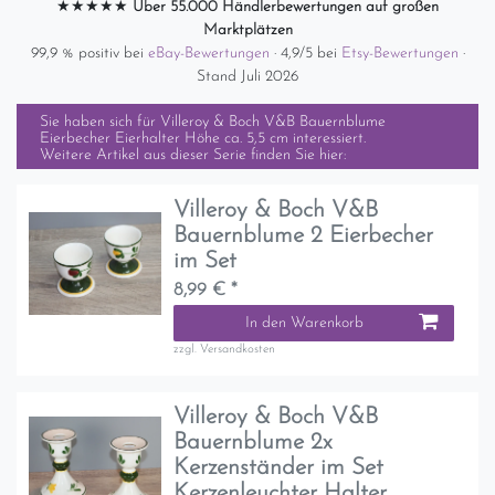
★★★★★
Über 55.000 Händlerbewertungen auf großen
Marktplätzen
99,9 % positiv bei
eBay-Bewertungen
· 4,9/5 bei
Etsy-Bewertungen
·
Stand Juli 2026
Sie haben sich für
Villeroy & Boch V&B Bauernblume
Eierbecher Eierhalter Höhe ca. 5,5 cm
interessiert.
Weitere Artikel aus dieser Serie finden Sie hier:
Villeroy & Boch V&B
Bauernblume 2 Eierbecher
im Set
8,99 € *
In den Warenkorb
zzgl.
Versandkosten
Villeroy & Boch V&B
Bauernblume 2x
Kerzenständer im Set
Kerzenleuchter Halter