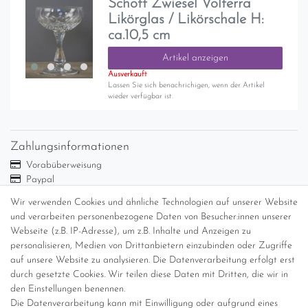
Schott Zwiesel Volterra
Likörglas / Likörschale H:
ca.10,5 cm
Artikel anzeigen
Ausverkauft
Lassen Sie sich benachrichigen, wenn der Artikel
wieder verfügbar ist.
Zahlungsinformationen
Vorabüberweisung
Paypal
Abholung
Wir verwenden Cookies und ähnliche Technologien auf unserer Website
und verarbeiten personenbezogene Daten von Besucher:innen unserer
Versandinformationen
Webseite (z.B. IP-Adresse), um z.B. Inhalte und Anzeigen zu
personalisieren, Medien von Drittanbietern einzubinden oder Zugriffe
Versand per GLS (6,90 Euro) oder DHL (8,49 Euro ) inkl. MwSt.
auf unsere Website zu analysieren. Die Datenverarbeitung erfolgt erst
(innerhalb Deutschlands)
durch gesetzte Cookies. Wir teilen diese Daten mit Dritten, die wir in
den Einstellungen benennen.
kostenfreie Lieferung ab 150 Euro Warenwert (innerhalb
Die Datenverarbeitung kann mit Einwilligung oder aufgrund eines