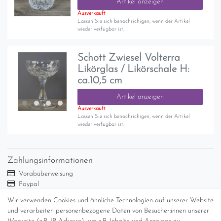
Artikel anzeigen
Ausverkauft
Lassen Sie sich benachrichigen, wenn der Artikel
wieder verfügbar ist.
Schott Zwiesel Volterra
Likörglas / Likörschale H:
ca.10,5 cm
Artikel anzeigen
Ausverkauft
Lassen Sie sich benachrichigen, wenn der Artikel
wieder verfügbar ist.
Zahlungsinformationen
Vorabüberweisung
Paypal
Abholung
Wir verwenden Cookies und ähnliche Technologien auf unserer Website
Versandinformationen
und verarbeiten personenbezogene Daten von Besucher:innen unserer