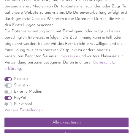
Webseite (z.B. IP-Adresse), um z.B. Inhalte und Anzeigen zu
personalisieren, Medien von Drittanbietern einzubinden oder Zugriffe
Versand per GLS (6,90 Euro) oder DHL (8,49 Euro ) inkl. MwSt.
auf unsere Website zu analysieren. Die Datenverarbeitung erfolgt erst
(innerhalb Deutschlands)
durch gesetzte Cookies. Wir teilen diese Daten mit Dritten, die wir in
den Einstellungen benennen.
kostenfreie Lieferung ab 150 Euro Warenwert (innerhalb
Die Datenverarbeitung kann mit Einwilligung oder aufgrund eines
Deutschlands)
berechtigten Interesses erfolgen. Die Zustimmung kann erteilt oder
Übersicht Internationale Versandkosten
abgelehnt werden. Es besteht das Recht, nicht einzuwilligen und die
Wir kaufen an
Einwilligung zu einem späteren Zeitpunkt zu ändern oder zu
widerrufen. Beachten Sie unser
Impressum
und weitere Hinweise zur
Sie haben zuviel Porzellan im Schrank? Gerne kaufen wir dieses an.
Verwendung personenbezogener Daten in unserer
Daten­schutz­
Einfach unverbindliches Angebot anfordern.
erklärung
.
*Endpreis inkl. MwSt. (Dieser Artikel unterliegt gem. § 25a
Essenziell
UStG der Differenzbesteuerung, ein Ausweis der
Statistik
Mehrwertsteuer auf der Rechnung erfolgt nicht.)
Externe Medien
PayPal
Funktional
Weitere Einstellungen
Impressum
Daten­schutz­erklärung
AGB
Widerrufs­recht
Alle akzeptieren
Kontakt
Vertrag widerrufen