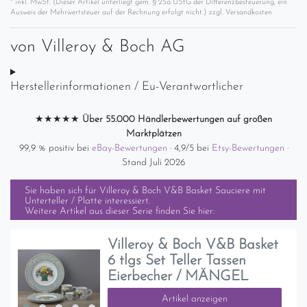
* inkl. MwSt. (Dieser Artikel unterliegt gem. § 25a UStG der Differenzbesteuerung, ein
Ausweis der Mehrwertsteuer auf der Rechnung erfolgt nicht.) zzgl.
Versandkosten
von
Villeroy & Boch AG
Herstellerinformationen / Eu-Verantwortlicher
★★★★★
Über 55.000 Händlerbewertungen auf großen
Marktplätzen
99,9 % positiv bei
eBay-Bewertungen
· 4,9/5 bei
Etsy-Bewertungen
·
Stand Juli 2026
Sie haben sich für
Villeroy & Boch V&B Basket Sauciere mit
Unterteller / Platte
interessiert.
Weitere Artikel aus dieser Serie finden Sie hier:
Villeroy & Boch V&B Basket
6 tlgs Set Teller Tassen
Eierbecher / MÄNGEL
Artikel anzeigen