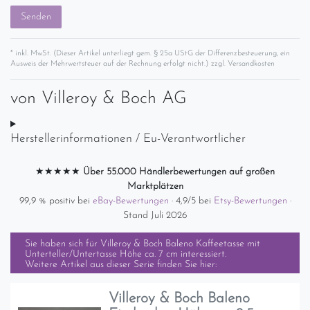
Senden
* inkl. MwSt. (Dieser Artikel unterliegt gem. § 25a UStG der Differenzbesteuerung, ein
Ausweis der Mehrwertsteuer auf der Rechnung erfolgt nicht.) zzgl.
Versandkosten
von
Villeroy & Boch AG
Herstellerinformationen / Eu-Verantwortlicher
★★★★★
Über 55.000 Händlerbewertungen auf großen
Marktplätzen
99,9 % positiv bei
eBay-Bewertungen
· 4,9/5 bei
Etsy-Bewertungen
·
Stand Juli 2026
Sie haben sich für
Villeroy & Boch Baleno Kaffeetasse mit
Unterteller/Untertasse Höhe ca. 7 cm
interessiert.
Weitere Artikel aus dieser Serie finden Sie hier:
Villeroy & Boch Baleno