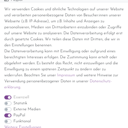
Abholung
Wir verwenden Cookies und ähnliche Technologien auf unserer Website
Versandinformationen
und verarbeiten personenbezogene Daten von Besucher:innen unserer
Webseite (z.B. IP-Adresse), um z.B. Inhalte und Anzeigen zu
personalisieren, Medien von Drittanbietern einzubinden oder Zugriffe
Versand per GLS (6,90 Euro) oder DHL (8,49 Euro ) inkl. MwSt.
auf unsere Website zu analysieren. Die Datenverarbeitung erfolgt erst
(innerhalb Deutschlands)
durch gesetzte Cookies. Wir teilen diese Daten mit Dritten, die wir in
den Einstellungen benennen.
kostenfreie Lieferung ab 150 Euro Warenwert (innerhalb
Die Datenverarbeitung kann mit Einwilligung oder aufgrund eines
Deutschlands)
berechtigten Interesses erfolgen. Die Zustimmung kann erteilt oder
Übersicht Internationale Versandkosten
abgelehnt werden. Es besteht das Recht, nicht einzuwilligen und die
Wir kaufen an
Einwilligung zu einem späteren Zeitpunkt zu ändern oder zu
widerrufen. Beachten Sie unser
Impressum
und weitere Hinweise zur
Sie haben zuviel Porzellan im Schrank? Gerne kaufen wir dieses an.
Verwendung personenbezogener Daten in unserer
Daten­schutz­
Einfach unverbindliches Angebot anfordern.
erklärung
.
*Endpreis inkl. MwSt. (Dieser Artikel unterliegt gem. § 25a
Essenziell
UStG der Differenzbesteuerung, ein Ausweis der
Statistik
Mehrwertsteuer auf der Rechnung erfolgt nicht.)
Externe Medien
PayPal
Funktional
Weitere Einstellungen