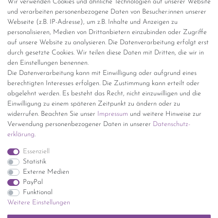
Wir verwenden Cookies und ähnliche Technologien auf unserer Website
Versandinformationen
und verarbeiten personenbezogene Daten von Besucher:innen unserer
Webseite (z.B. IP-Adresse), um z.B. Inhalte und Anzeigen zu
personalisieren, Medien von Drittanbietern einzubinden oder Zugriffe
Versand per GLS (6,90 Euro) oder DHL (8,49 Euro ) inkl. MwSt.
auf unsere Website zu analysieren. Die Datenverarbeitung erfolgt erst
(innerhalb Deutschlands)
durch gesetzte Cookies. Wir teilen diese Daten mit Dritten, die wir in
den Einstellungen benennen.
kostenfreie Lieferung ab 150 Euro Warenwert (innerhalb
Die Datenverarbeitung kann mit Einwilligung oder aufgrund eines
Deutschlands)
berechtigten Interesses erfolgen. Die Zustimmung kann erteilt oder
Übersicht Internationale Versandkosten
abgelehnt werden. Es besteht das Recht, nicht einzuwilligen und die
Wir kaufen an
Einwilligung zu einem späteren Zeitpunkt zu ändern oder zu
widerrufen. Beachten Sie unser
Impressum
und weitere Hinweise zur
Sie haben zuviel Porzellan im Schrank? Gerne kaufen wir dieses an.
Verwendung personenbezogener Daten in unserer
Daten­schutz­
Einfach unverbindliches Angebot anfordern.
erklärung
.
*Endpreis inkl. MwSt. (Dieser Artikel unterliegt gem. § 25a
Essenziell
UStG der Differenzbesteuerung, ein Ausweis der
Statistik
Mehrwertsteuer auf der Rechnung erfolgt nicht.)
Externe Medien
PayPal
Funktional
Weitere Einstellungen
Impressum
Daten­schutz­erklärung
AGB
Widerrufs­recht