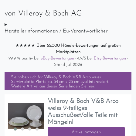
von
Villeroy & Boch AG
Herstellerinformationen / Eu-Verantwortlicher
★★★★★
Über 55.000 Händlerbewertungen auf großen
Marktplätzen
99,9 % positiv bei
eBay-Bewertungen
· 4,9/5 bei
Etsy-Bewertungen
·
Stand Juli 2026
Sie haben sich für
Villeroy & Boch V&B Arco weiss
Servierplatte Platte ca. 34 cm x 23 cm oval
interessiert.
Weitere Artikel aus dieser Serie finden Sie hier:
Villeroy & Boch V&B Arco
weiss 9-teiliges
Ausschußset/alle Teile mit
Mängeln!
Artikel anzeigen