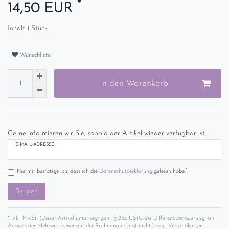
*
14,50 EUR
Inhalt
1
Stück
Wunschliste
In den Warenkorb
Gerne informieren wir Sie, sobald der Artikel wieder verfügbar ist.
E-MAIL-ADRESSE
*
Hiermit bestätige ich, dass ich die
Daten­schutz­erklärung
gelesen habe.
Senden
* inkl. MwSt. (Dieser Artikel unterliegt gem. § 25a UStG der Differenzbesteuerung, ein
Ausweis der Mehrwertsteuer auf der Rechnung erfolgt nicht.) zzgl.
Versandkosten