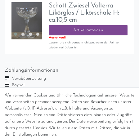
Schott Zwiesel Volterra
Likörglas / Likörschale H:
ca.10,5 cm
Artikel anzeigen
Ausverkauft
Lassen Sie sich benachrichigen, wenn der Artikel
wieder verfügbar ist.
Zahlungsinformationen
Vorabüberweisung
Paypal
Abholung
Wir verwenden Cookies und ähnliche Technologien auf unserer Website
Versandinformationen
und verarbeiten personenbezogene Daten von Besucher:innen unserer
Webseite (z.B. IP-Adresse), um z.B. Inhalte und Anzeigen zu
personalisieren, Medien von Drittanbietern einzubinden oder Zugriffe
Versand per GLS (6,90 Euro) oder DHL (8,49 Euro ) inkl. MwSt.
auf unsere Website zu analysieren. Die Datenverarbeitung erfolgt erst
(innerhalb Deutschlands)
durch gesetzte Cookies. Wir teilen diese Daten mit Dritten, die wir in
den Einstellungen benennen.
kostenfreie Lieferung ab 150 Euro Warenwert (innerhalb