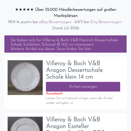
★★★★★
Über 55.000 Händlerbewertungen auf großen
Marktplätzen
99,9 % positiv bei
eBay-Bewertungen
· 4,9/5 bei
Etsy-Bewertungen
·
Stand Juli 2026
Sie haben sich für
Villeroy & Boch V&B Heinrich Dessertschale
Schale Schälchen Schüssel Ø 14,2 cm
interessiert.
Weitere Artikel aus dieser Serie finden Sie hier:
Villeroy & Boch V&B
Aragon Dessertschale
Schale klein 14 cm
Artikel anzeigen
Ausverkauft
Lassen Sie sich benachrichigen, wenn der Artikel
wieder verfügbar ist.
Villeroy & Boch V&B
Aragon Essteller