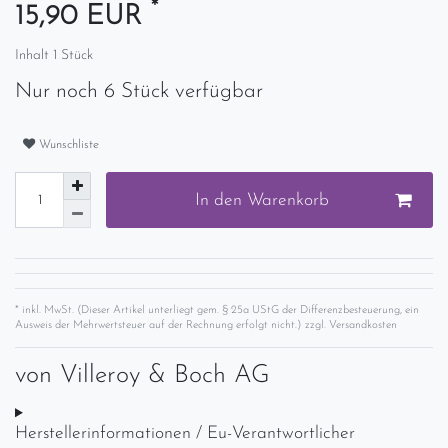
*
15,90 EUR
Inhalt
1
Stück
Nur noch 6 Stück verfügbar
Wunschliste
In den Warenkorb
* inkl. MwSt. (Dieser Artikel unterliegt gem. § 25a UStG der Differenzbesteuerung, ein
Ausweis der Mehrwertsteuer auf der Rechnung erfolgt nicht.) zzgl.
Versandkosten
von
Villeroy & Boch AG
Herstellerinformationen / Eu-Verantwortlicher