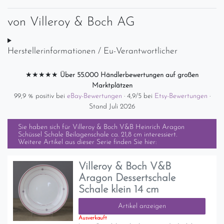
von
Villeroy & Boch AG
Herstellerinformationen / Eu-Verantwortlicher
★★★★★
Über 55.000 Händlerbewertungen auf großen
Marktplätzen
99,9 % positiv bei
eBay-Bewertungen
· 4,9/5 bei
Etsy-Bewertungen
·
Stand Juli 2026
Sie haben sich für
Villeroy & Boch V&B Heinrich Aragon
Schüssel Schale Beilagenschale ca. 21,8 cm
interessiert.
Weitere Artikel aus dieser Serie finden Sie hier:
Villeroy & Boch V&B
Aragon Dessertschale
Schale klein 14 cm
Artikel anzeigen
Ausverkauft