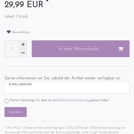
*
29,99 EUR
Inhalt
1
Stück
Wunschliste
In den Warenkorb
Gerne informieren wir Sie, sobald der Artikel wieder verfügbar ist.
E-MAIL-ADRESSE
*
Hiermit bestätige ich, dass ich die
Daten­schutz­erklärung
gelesen habe.
Senden
* inkl. MwSt. (Dieser Artikel unterliegt gem. § 25a UStG der Differenzbesteuerung, ein
Ausweis der Mehrwertsteuer auf der Rechnung erfolgt nicht.) zzgl.
Versandkosten