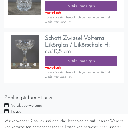
Artikel anzeigen
Ausverkauft
Lassen Sie sich benachrichigen, wenn der Artikel
wieder verfügbar ist.
Schott Zwiesel Volterra
Likörglas / Likörschale H:
ca.10,5 cm
Artikel anzeigen
Ausverkauft
Lassen Sie sich benachrichigen, wenn der Artikel
wieder verfügbar ist.
Zahlungsinformationen
Vorabüberweisung
Paypal
Abholung
Wir verwenden Cookies und ähnliche Technologien auf unserer Website
und verarbeiten personenbezogene Daten von Besucher:innen unserer
Versandinformationen