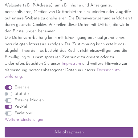
Webseite (z.B. IP-Adresse), um z.B. Inhalte und Anzeigen zu
personalisieren, Medien von Drittanbietern einzubinden oder Zugriffe
Versand per GLS (6,90 Euro) oder DHL (8,49 Euro ) inkl. MwSt.
auf unsere Website zu analysieren. Die Datenverarbeitung erfolgt erst
(innerhalb Deutschlands)
durch gesetzte Cookies. Wir teilen diese Daten mit Dritten, die wir in
den Einstellungen benennen.
kostenfreie Lieferung ab 150 Euro Warenwert (innerhalb
Die Datenverarbeitung kann mit Einwilligung oder aufgrund eines
Deutschlands)
berechtigten Interesses erfolgen. Die Zustimmung kann erteilt oder
Übersicht Internationale Versandkosten
abgelehnt werden. Es besteht das Recht, nicht einzuwilligen und die
Wir kaufen an
Einwilligung zu einem späteren Zeitpunkt zu ändern oder zu
widerrufen. Beachten Sie unser
Impressum
und weitere Hinweise zur
Sie haben zuviel Porzellan im Schrank? Gerne kaufen wir dieses an.
Verwendung personenbezogener Daten in unserer
Daten­schutz­
Einfach unverbindliches Angebot anfordern.
erklärung
.
*Endpreis inkl. MwSt. (Dieser Artikel unterliegt gem. § 25a
Essenziell
UStG der Differenzbesteuerung, ein Ausweis der
Statistik
Mehrwertsteuer auf der Rechnung erfolgt nicht.)
Externe Medien
PayPal
Funktional
Weitere Einstellungen
Impressum
Daten­schutz­erklärung
AGB
Widerrufs­recht
Alle akzeptieren