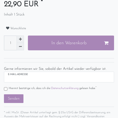
*
22,90 EUR
Inhalt
1
Stück
Wunschliste
In den Warenkorb
Gerne informieren wir Sie, sobald der Artikel wieder verfügbar ist.
E-MAIL-ADRESSE
*
Hiermit bestätige ich, dass ich die
Daten­schutz­erklärung
gelesen habe.
Senden
* inkl. MwSt. (Dieser Artikel unterliegt gem. § 25a UStG der Differenzbesteuerung, ein
Ausweis der Mehrwertsteuer auf der Rechnung erfolgt nicht.) zzgl.
Versandkosten