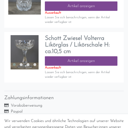
Artikel anzeigen
Ausverkauft
Lassen Sie sich benachrichigen, wenn der Artikel
wieder verfügbar ist.
Schott Zwiesel Volterra
Likörglas / Likörschale H:
ca.10,5 cm
Artikel anzeigen
Ausverkauft
Lassen Sie sich benachrichigen, wenn der Artikel
wieder verfügbar ist.
Zahlungsinformationen
Vorabüberweisung
Paypal
Abholung
Wir verwenden Cookies und ähnliche Technologien auf unserer Website
und verarbeiten personenbezogene Daten von Besucher:innen unserer
Versandinformationen