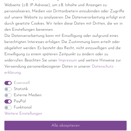
Webseite (z.B. IP-Adresse), um z.B. Inhalte und Anzeigen zu
personalisieren, Medien von Drittanbietern einzubinden oder Zugriffe
Versand per GLS (6,90 Euro) oder DHL (8,49 Euro ) inkl. MwSt.
auf unsere Website zu analysieren. Die Datenverarbeitung erfolgt erst
(innerhalb Deutschlands)
durch gesetzte Cookies. Wir teilen diese Daten mit Dritten, die wir in
den Einstellungen benennen.
kostenfreie Lieferung ab 150 Euro Warenwert (innerhalb
Die Datenverarbeitung kann mit Einwilligung oder aufgrund eines
Deutschlands)
berechtigten Interesses erfolgen. Die Zustimmung kann erteilt oder
Übersicht Internationale Versandkosten
abgelehnt werden. Es besteht das Recht, nicht einzuwilligen und die
Wir kaufen an
Einwilligung zu einem späteren Zeitpunkt zu ändern oder zu
widerrufen. Beachten Sie unser
Impressum
und weitere Hinweise zur
Sie haben zuviel Porzellan im Schrank? Gerne kaufen wir dieses an.
Verwendung personenbezogener Daten in unserer
Daten­schutz­
Einfach unverbindliches Angebot anfordern.
erklärung
.
*Endpreis inkl. MwSt. (Dieser Artikel unterliegt gem. § 25a
Essenziell
UStG der Differenzbesteuerung, ein Ausweis der
Statistik
Mehrwertsteuer auf der Rechnung erfolgt nicht.)
Externe Medien
PayPal
Funktional
Weitere Einstellungen
Impressum
Daten­schutz­erklärung
AGB
Widerrufs­recht
Alle akzeptieren