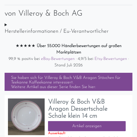
von
Villeroy & Boch AG
Herstellerinformationen / Eu-Verantwortlicher
★★★★★
Über 55.000 Händlerbewertungen auf großen
Marktplätzen
99,9 % positiv bei
eBay-Bewertungen
· 4,9/5 bei
Etsy-Bewertungen
·
Stand Juli 2026
Sie haben sich für
Villeroy & Boch V&B Aragon Stövchen für
Teekanne Kaffeekanne
interessiert.
Weitere Artikel aus dieser Serie finden Sie hier:
Villeroy & Boch V&B
Aragon Dessertschale
Schale klein 14 cm
Artikel anzeigen
Ausverkauft